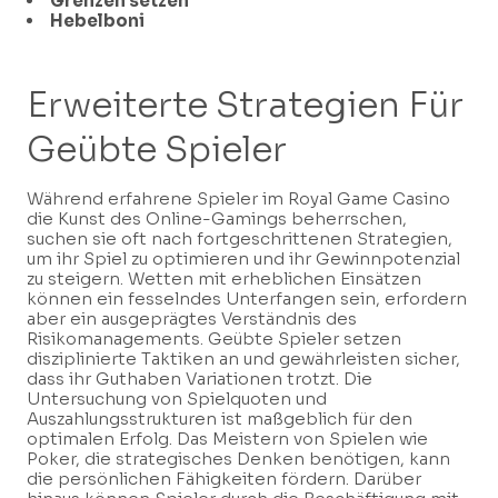
Grenzen setzen
Hebelboni
Erweiterte Strategien Für
Geübte Spieler
Während erfahrene Spieler im Royal Game Casino
die Kunst des Online-Gamings beherrschen,
suchen sie oft nach fortgeschrittenen Strategien,
um ihr Spiel zu optimieren und ihr Gewinnpotenzial
zu steigern. Wetten mit erheblichen Einsätzen
können ein fesselndes Unterfangen sein, erfordern
aber ein ausgeprägtes Verständnis des
Risikomanagements. Geübte Spieler setzen
disziplinierte Taktiken an und gewährleisten sicher,
dass ihr Guthaben Variationen trotzt. Die
Untersuchung von Spielquoten und
Auszahlungsstrukturen ist maßgeblich für den
optimalen Erfolg. Das Meistern von Spielen wie
Poker, die strategisches Denken benötigen, kann
die persönlichen Fähigkeiten fördern. Darüber