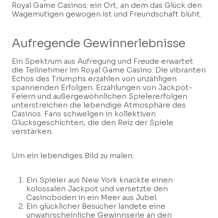
Royal Game Casinos: ein Ort, an dem das Glück den
Wagemutigen gewogen ist und Freundschaft blüht.
Aufregende Gewinnerlebnisse
Ein Spektrum aus Aufregung und Freude erwartet
die Teilnehmer im Royal Game Casino. Die vibranten
Echos des Triumphs erzählen von unzähligen
spannenden Erfolgen. Erzählungen von Jackpot-
Feiern und außergewöhnlichen Spielererfolgen
unterstreichen die lebendige Atmosphäre des
Casinos. Fans schwelgen in kollektiven
Glücksgeschichten, die den Reiz der Spiele
verstärken.
Um ein lebendiges Bild zu malen:
Ein Spieler aus New York knackte einen
kolossalen Jackpot und versetzte den
Casinoboden in ein Meer aus Jubel.
Ein glücklicher Besucher landete eine
unwahrscheinliche Gewinnserie an den