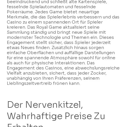
beeindruckend und schließt alte Kartenspiele,
fesselnde Spielautomaten und fesselnde
Pokerräume. Jedes Game bietet neuartige
Merkmale, die das Spielerlebnis verbessern und das
Casino zu einem spannenden Ort für Spieler
kreieren. Das Royal Game aktualisiert seine
Sammlung ständig und bringt neue Spiele mit
modernster Technologie und Themen ein. Dieses
Engagement stellt sicher, dass Spieler jederzeit
etwas Neues finden. Zusätzlich hinaus sorgen
einfache Oberflächen und auffällige Darstellungen
für eine spannende Atmosphäre sowohl für online
als auch für physische Interaktionen. Das
Engagement des Casinos, eine abwechslungsreiche
Vielfalt anzubieten, sichert, dass jeder Zocker,
unabhängig von ihren Präferenzen, seinem
Lieblingszeitvertreib frönen kann.
Der Nervenkitzel,
Wahrhaftige Preise Zu