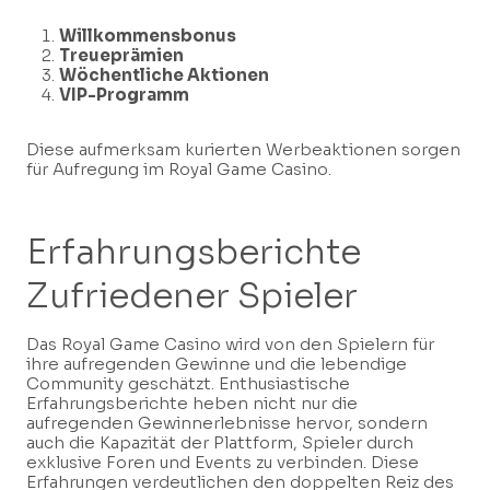
Willkommensbonus
Treueprämien
Wöchentliche Aktionen
VIP-Programm
Diese aufmerksam kurierten Werbeaktionen sorgen
für Aufregung im Royal Game Casino.
Erfahrungsberichte
Zufriedener Spieler
Das Royal Game Casino wird von den Spielern für
ihre aufregenden Gewinne und die lebendige
Community geschätzt. Enthusiastische
Erfahrungsberichte heben nicht nur die
aufregenden Gewinnerlebnisse hervor, sondern
auch die Kapazität der Plattform, Spieler durch
exklusive Foren und Events zu verbinden. Diese
Erfahrungen verdeutlichen den doppelten Reiz des