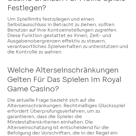
Festlegen?
Um Spiellimits festzulegen und einen
Selbstausschluss in Betracht zu ziehen, sollten
Benutzer auf ihre Kontoeinstellungen zugreifen.
Diese Funktion gestattet es ihnen, Zeit- und
Ausgabenobergrenzen effektiv zu steuern,
verantwortliches Spielverhalten zu unterstützen und
die Kontrolle zu wahren.
Welche Alterseinschränkungen
Gelten Für Das Spielen Im Royal
Game Casino?
Die aktuelle Frage bezieht sich auf die
Alterseinschränkungen. Rechtmäßiges Glücksspiel
erfordert Überprüfungsverfahren, um zu
garantieren, dass die Spieler die
Mindestalterskriterien einhalten. Die
Alterseinschätzung ist entscheidend für die
Befolgung der Vorschriften, die in der Regel ein