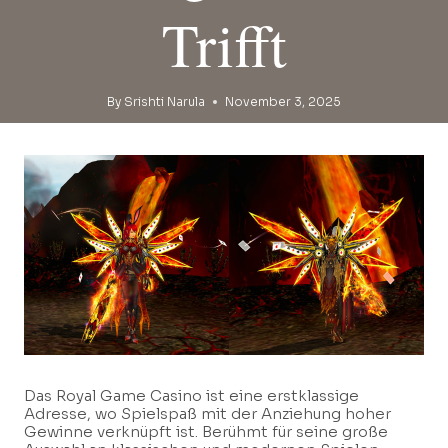
Trifft
By
Srishti Narula
November 3, 2025
Das Royal Game Casino ist eine erstklassige
Adresse, wo Spielspaß mit der Anziehung hoher
Gewinne verknüpft ist. Berühmt für seine große