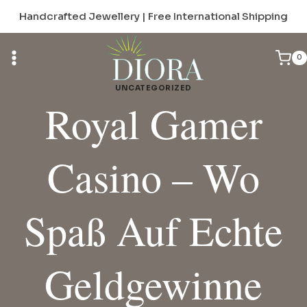
Skip
Handcrafted Jewellery | Free International Shipping
to
content
0
UNCATEGORIZED
Royal Gamer
Casino – Wo
Spaß Auf Echte
Geldgewinne