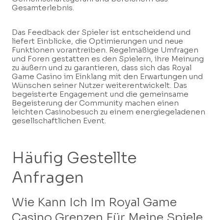
Gesamterlebnis.
Das Feedback der Spieler ist entscheidend und
liefert Einblicke, die Optimierungen und neue
Funktionen vorantreiben. Regelmäßige Umfragen
und Foren gestatten es den Spielern, ihre Meinung
zu äußern und zu garantieren, dass sich das Royal
Game Casino im Einklang mit den Erwartungen und
Wünschen seiner Nutzer weiterentwickelt. Das
begeisterte Engagement und die gemeinsame
Begeisterung der Community machen einen
leichten Casinobesuch zu einem energiegeladenen
gesellschaftlichen Event.
Häufig Gestellte
Anfragen
Wie Kann Ich Im Royal Game
Casino Grenzen Für Meine Spiele