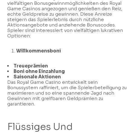
vielfältigen Bonusgewinnmöglichkeiten des Royal
Game Casinos angezogen und genießen den Reiz,
echte Geldpreise zu gewinnen. Diese Anreize
steigern das Spielerlebnis durch nützliche
Aktionsangebote und anziehende Bonuscodes.
Spieler sind interessiert von vielfältigen lukrativen
Optionen:
Willkommensboni
Treueprämien
Boni ohne Einzahlung
Saisonale Aktionen
Das Royal Game Casino entwickelt sein
Bonussystem raffiniert, um die Spielerbeteiligung zu
maximieren und so eine spannende Jagd nach
Gewinnen mit greifbaren Geldprämien zu
garantieren.
Flüssiges Und