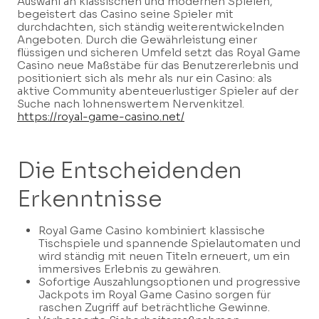
Auswahl an klassischen und modernen Spielen,
begeistert das Casino seine Spieler mit
durchdachten, sich ständig weiterentwickelnden
Angeboten. Durch die Gewährleistung einer
flüssigen und sicheren Umfeld setzt das Royal Game
Casino neue Maßstäbe für das Benutzererlebnis und
positioniert sich als mehr als nur ein Casino: als
aktive Community abenteuerlustiger Spieler auf der
Suche nach lohnenswertem Nervenkitzel.
https://royal-game-casino.net/
Die Entscheidenden
Erkenntnisse
Royal Game Casino kombiniert klassische
Tischspiele und spannende Spielautomaten und
wird ständig mit neuen Titeln erneuert, um ein
immersives Erlebnis zu gewähren.
Sofortige Auszahlungsoptionen und progressive
Jackpots im Royal Game Casino sorgen für
raschen Zugriff auf beträchtliche Gewinne.