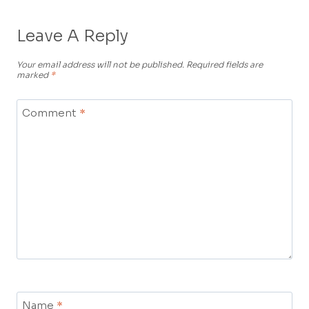
Leave A Reply
Your email address will not be published.
Required fields are
marked
*
Comment
*
Name
*