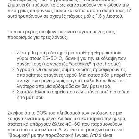
Σημαίνει ότι τρέμουν το φως και λατρεύουν να νιώθουν την
πίεση μιας επιφάνειας πάνω και κάτω από το σώμα τους. Γι’
αυτό τρυπώνουν σε σχισμές πάχους μόλις 1,5 χιλιοστού.
Το πίσω μέρος του ψυγείου είναι ο αγαπημένος τους
προορισμός για τρεις λόγους:
Ζέστη: Το μοτέρ διατηρεί μια σταθερή θερμοκρασία
γύρω στους 25-30°C, ιδανική για την εκκόλαψη των
αυγών τους (τις γνωστές “ωοθήκες” ή oothecae).
Υγρασία: Οι σωλήνες συμπύκνωσης προσφέρουν τις
απαραίτητες σταγόνες νερού. Μια κατσαρίδα μπορεί να
αντέξει ένα μήνα χωρίς φαγητό, αλλά θα πεθάνει σε
λιγότερο από μία εβδομάδα αν δεν βρει νερό.
Σκοτάδι: Είναι το σημείο που δεν φτάνει ποτέ η σκούπα
ή το μάτι σου.
Σκέψου ότι το 90% του πληθυσμού των εντόμων σε μια
κουζίνα είναι κρυμμένο. Αν δεις μία κατσαρίδα την ημέρα,
στατιστικά υπάρχουν άλλες 40-50 που παραμονεύουν
πίσω από τα ντουλάπια. Δεν είναι ότι η κουζίνα σου είναι
“βρώμικη” με την παραδοσιακή έννοια. Απλά είναι