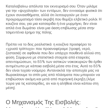
Καταλαβαίνω απόλυτα τον εκνευρισμό σου. Όταν μιλάμε
για την «ψυχολογία» των εντόμων, δεν εννοούμε φυσικά ότι
έχουν συναισθήματα, αλλά ότι λειτουργούν με έναν
προγραμματισμό τόσο ακριβή που θυμίζει ελβετικό ρολόι. Η
κουζίνα σου, για μια κατσαρίδα ή ένα μυρμήγκι, δεν είναι
απλά ένα δωμάτιο· είναι μια όαση επιβίωσης μέσα στην
τσιμεντένια έρημο της πόλης.
Πρέπει να το δεις ρεαλιστικά: η κουζίνα προσφέρει το
«χρυσό τρίπτυχο» που προαναφέραμε (τροφή, νερό,
ζεστασιά) σε αφθονία που δεν υπάρχει πουθενά αλλού στη
φύση. Σύμφωνα με στατιστικά στοιχεία από εταιρείες
απεντομώσεων, το 85% των αστικών νοικοκυριών θα έρθει
αντιμέτωπο με κάποια εισβολή μέσα στο έτος. Αυτό το 85%
δεν είναι τυχαίο νούμερο. Αντανακλά την αποτυχία μας να
θωρακίσουμε το σπίτι μας από πλάσματα που μπορούν να
επιβιώσουν ακόμη και μετά από πυρηνική έκρηξη (λέμε
τώρα για τις κατσαρίδες, αν και η αλήθεια είναι κάπου στη
μέση).
Ο Μηχανισμός Της Εισβολής: