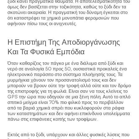
ξύδι κάνει πραγματικά θαύματα. Η αποτελεσματικότητά του
όμως δεν βασίζεται στην τοξικότητα, καθώς το ξύδι δεν τα
σκοτώνει ακαριαία. Η πραγματική του δύναμη έγκειται στο
ότι καταστρέφει τα χημικά μονοπάτια φερομονών που
αφήνουν πίσω τους οι ανιχνευτές.
Η Επιστήμη Της Αποδιοργάνωσης
Και Τα Φυσικά Εμπόδια
Όταν καθαρίζεις τον πάγκο με ένα διάλυμα από ξύδι και
νερό σε αναλογία 50 προς 50, ουσιαστικά προκαλείς ένα
ηλεκτρονικό παράσιτο στο σύστημα πλοήγησής τους. Τα
μυρμήγκια χάνουν τον προσανατολισμό τους και δεν
μπορούν να βρουν ούτε την τροφή αλλά ούτε και τον δρόμο
της επιστροφής για τη φωλιά. Είναι σαν να τους κλείνεις το
GPS την ώρα που οδηγούν σε μια ξένη πόλη. Αυτό το απλό
σπιτικό μείγμα είναι 70% πιο φιλικό προς το περιβάλλον
από τα βαριά χημικά σπρέι που κυκλοφορούν στα ράφια
των καταστημάτων και δεν αφήνει επικίνδυνα υπολείμματα
πάνω στις επιφάνειες κοπής των τροφίμων.
Εκτός από το ξύδι, υπάρχουν και άλλες φυσικές λύσεις που