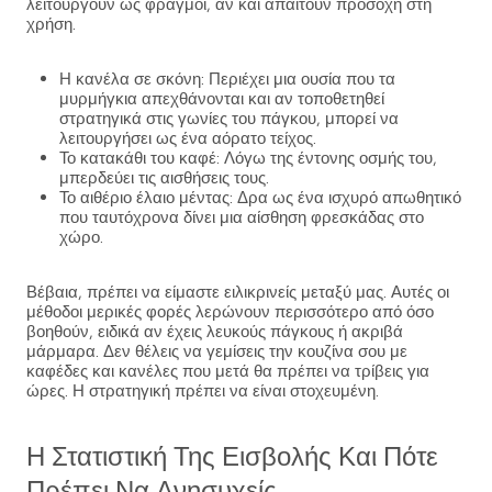
λειτουργούν ως φραγμοί, αν και απαιτούν προσοχή στη
χρήση.
Η κανέλα σε σκόνη: Περιέχει μια ουσία που τα
μυρμήγκια απεχθάνονται και αν τοποθετηθεί
στρατηγικά στις γωνίες του πάγκου, μπορεί να
λειτουργήσει ως ένα αόρατο τείχος.
Το κατακάθι του καφέ: Λόγω της έντονης οσμής του,
μπερδεύει τις αισθήσεις τους.
Το αιθέριο έλαιο μέντας: Δρα ως ένα ισχυρό απωθητικό
που ταυτόχρονα δίνει μια αίσθηση φρεσκάδας στο
χώρο.
Βέβαια, πρέπει να είμαστε ειλικρινείς μεταξύ μας. Αυτές οι
μέθοδοι μερικές φορές λερώνουν περισσότερο από όσο
βοηθούν, ειδικά αν έχεις λευκούς πάγκους ή ακριβά
μάρμαρα. Δεν θέλεις να γεμίσεις την κουζίνα σου με
καφέδες και κανέλες που μετά θα πρέπει να τρίβεις για
ώρες. Η στρατηγική πρέπει να είναι στοχευμένη.
Η Στατιστική Της Εισβολής Και Πότε
Πρέπει Να Ανησυχείς