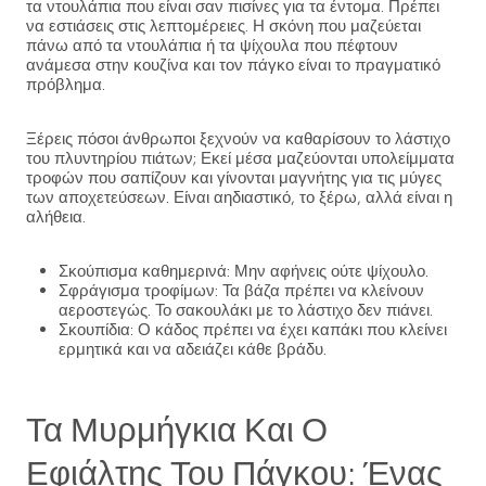
τα ντουλάπια που είναι σαν πισίνες για τα έντομα. Πρέπει
να εστιάσεις στις λεπτομέρειες. Η σκόνη που μαζεύεται
πάνω από τα ντουλάπια ή τα ψίχουλα που πέφτουν
ανάμεσα στην κουζίνα και τον πάγκο είναι το πραγματικό
πρόβλημα.
Ξέρεις πόσοι άνθρωποι ξεχνούν να καθαρίσουν το λάστιχο
του πλυντηρίου πιάτων; Εκεί μέσα μαζεύονται υπολείμματα
τροφών που σαπίζουν και γίνονται μαγνήτης για τις μύγες
των αποχετεύσεων. Είναι αηδιαστικό, το ξέρω, αλλά είναι η
αλήθεια.
Σκούπισμα καθημερινά: Μην αφήνεις ούτε ψίχουλο.
Σφράγισμα τροφίμων: Τα βάζα πρέπει να κλείνουν
αεροστεγώς. Το σακουλάκι με το λάστιχο δεν πιάνει.
Σκουπίδια: Ο κάδος πρέπει να έχει καπάκι που κλείνει
ερμητικά και να αδειάζει κάθε βράδυ.
Τα Μυρμήγκια Και Ο
Εφιάλτης Του Πάγκου: Ένας