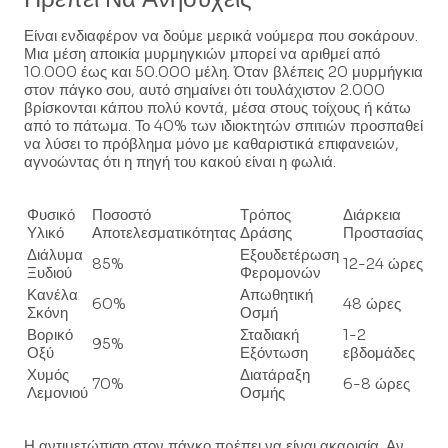
Είναι ενδιαφέρον να δούμε μερικά νούμερα που σοκάρουν.
Μια μέση αποικία μυρμηγκιών μπορεί να αριθμεί από
10.000 έως και 50.000 μέλη. Όταν βλέπεις 20 μυρμήγκια
στον πάγκο σου, αυτό σημαίνει ότι τουλάχιστον 2.000
βρίσκονται κάπου πολύ κοντά, μέσα στους τοίχους ή κάτω
από το πάτωμα. Το 40% των ιδιοκτητών σπιτιών προσπαθεί
να λύσει το πρόβλημα μόνο με καθαριστικά επιφανειών,
αγνοώντας ότι η πηγή του κακού είναι η φωλιά.
Φυσικό
Ποσοστό
Τρόπος
Διάρκεια
Υλικό
Αποτελεσματικότητας
Δράσης
Προστασίας
Διάλυμα
Εξουδετέρωση
85%
12-24 ώρες
Ξυδιού
Φερομονών
Κανέλα
Απωθητική
60%
48 ώρες
Σκόνη
Οσμή
Βορικό
Σταδιακή
1-2
95%
Οξύ
Εξόντωση
εβδομάδες
Χυμός
Διατάραξη
70%
6-8 ώρες
Λεμονιού
Οσμής
Η αντιμετώπιση στον πάγκο πρέπει να είναι ακαριαία. Αν