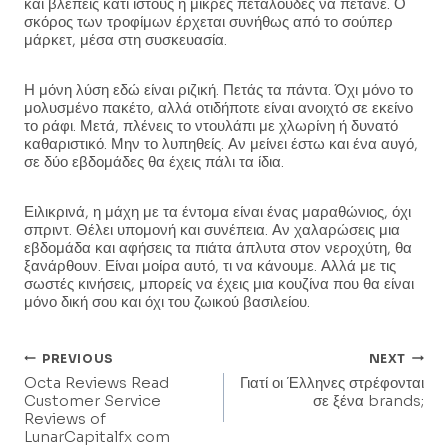
και βλέπεις κάτι ιστούς ή μικρές πεταλούδες να πετάνε. Ο
σκόρος των τροφίμων έρχεται συνήθως από το σούπερ
μάρκετ, μέσα στη συσκευασία.
Η μόνη λύση εδώ είναι ριζική. Πετάς τα πάντα. Όχι μόνο το
μολυσμένο πακέτο, αλλά οτιδήποτε είναι ανοιχτό σε εκείνο
το ράφι. Μετά, πλένεις το ντουλάπι με χλωρίνη ή δυνατό
καθαριστικό. Μην το λυπηθείς. Αν μείνει έστω και ένα αυγό,
σε δύο εβδομάδες θα έχεις πάλι τα ίδια.
Ειλικρινά, η μάχη με τα έντομα είναι ένας μαραθώνιος, όχι
σπριντ. Θέλει υπομονή και συνέπεια. Αν χαλαρώσεις μια
εβδομάδα και αφήσεις τα πιάτα άπλυτα στον νεροχύτη, θα
ξανάρθουν. Είναι μοίρα αυτό, τι να κάνουμε. Αλλά με τις
σωστές κινήσεις, μπορείς να έχεις μια κουζίνα που θα είναι
μόνο δική σου και όχι του ζωικού βασιλείου.
Post
PREVIOUS
NEXT
Octa Reviews Read
Γιατί οι Έλληνες στρέφονται
Navigation
Customer Service
σε ξένα brands;
Reviews of
LunarCapitalfx com