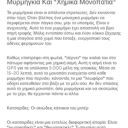
Μυρμήγκια Και “χημικά Μονοπάτια”
Τα μυρμήγκια είναι οι απόλυτοι στρατιώτες. Δεν κινούνται
στην τύχη. Όταν βλέπεις ένα μοναχικό μυρμήγκι να
περιφέρεται στον πάγκο σου, μην το υποτιμάς. Είναι ο
ανιχνευτής. Αυτό το ένα μυρμήγκι έχει αποστολή να βρει
πηγή τροφής. Μόλις εντοπίσει έστω και έναν κόκκο ζάχαρης
ή μια σταγόνα από χυμό που έσταξε, ενεργοποιεί τους
αδένες φερομονών του.
Καθώς επιστρέφει στη φωλιά, “σέρνει” την κοιλιά του στο
πάτωμα αφήνοντας μια χημική οσμή. Αυτή η οσμή είναι το
GPS για τα υπόλοιπα 5.000 μέλη της αποικίας. Μέσα σε
15-20 λεπτά, αυτό το μονοπάτι ενισχύεται από κάθε
μυρμήγκι που περνάει, κάνοντάς το μια “λεωφόρο” που
οδηγεί κατευθείαν στο βάζο με το μέλι σου. Αν δεν σπάσεις
αυτό το χημικό μονοπάτι, όσα μυρμήγκια και να σκοτώσεις
με το χέρι, θα έρχονται πάντα κι άλλα.
Κατσαρίδες: Οι σκιώδεις κάτοικοι του μοτέρ
Οι κατσαρίδες είναι μια εντελώς διαφορετική ιστορία. Είναι
“φωτοφοβικές” και “θιγμοτακτικές”. Τι σημαίνει αυτό;