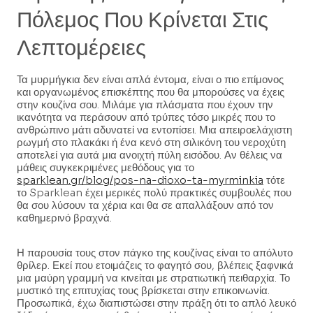
Πόλεμος Που Κρίνεται Στις
Λεπτομέρειες
Τα μυρμήγκια δεν είναι απλά έντομα, είναι ο πιο επίμονος
και οργανωμένος επισκέπτης που θα μπορούσες να έχεις
στην κουζίνα σου. Μιλάμε για πλάσματα που έχουν την
ικανότητα να περάσουν από τρύπες τόσο μικρές που το
ανθρώπινο μάτι αδυνατεί να εντοπίσει. Μια απειροελάχιστη
ρωγμή στο πλακάκι ή ένα κενό στη σιλικόνη του νεροχύτη
αποτελεί για αυτά μια ανοιχτή πύλη εισόδου. Αν θέλεις να
μάθεις συγκεκριμένες μεθόδους για το
sparklean.gr/blog/pos-na-dioxo-ta-myrminkia
τότε
το Sparklean έχει μερικές πολύ πρακτικές συμβουλές που
θα σου λύσουν τα χέρια και θα σε απαλλάξουν από τον
καθημερινό βραχνά.
Η παρουσία τους στον πάγκο της κουζίνας είναι το απόλυτο
θρίλερ. Εκεί που ετοιμάζεις το φαγητό σου, βλέπεις ξαφνικά
μια μαύρη γραμμή να κινείται με στρατιωτική πειθαρχία. Το
μυστικό της επιτυχίας τους βρίσκεται στην επικοινωνία.
Προσωπικά, έχω διαπιστώσει στην πράξη ότι το απλό λευκό