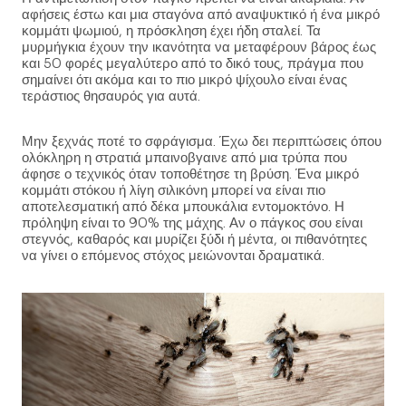
αφήσεις έστω και μια σταγόνα από αναψυκτικό ή ένα μικρό
κομμάτι ψωμιού, η πρόσκληση έχει ήδη σταλεί. Τα
μυρμήγκια έχουν την ικανότητα να μεταφέρουν βάρος έως
και 50 φορές μεγαλύτερο από το δικό τους, πράγμα που
σημαίνει ότι ακόμα και το πιο μικρό ψίχουλο είναι ένας
τεράστιος θησαυρός για αυτά.
Μην ξεχνάς ποτέ το σφράγισμα. Έχω δει περιπτώσεις όπου
ολόκληρη η στρατιά μπαινοβγαινε από μια τρύπα που
άφησε ο τεχνικός όταν τοποθέτησε τη βρύση. Ένα μικρό
κομμάτι στόκου ή λίγη σιλικόνη μπορεί να είναι πιο
αποτελεσματική από δέκα μπουκάλια εντομοκτόνο. Η
πρόληψη είναι το 90% της μάχης. Αν ο πάγκος σου είναι
στεγνός, καθαρός και μυρίζει ξύδι ή μέντα, οι πιθανότητες
να γίνει ο επόμενος στόχος μειώνονται δραματικά.