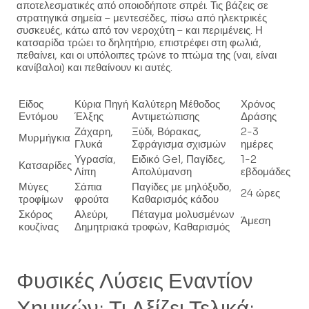
αποτελεσματικές από οποιοδήποτε σπρέι. Τις βάζεις σε
στρατηγικά σημεία – μεντεσέδες, πίσω από ηλεκτρικές
συσκευές, κάτω από τον νεροχύτη – και περιμένεις. Η
κατσαρίδα τρώει το δηλητήριο, επιστρέφει στη φωλιά,
πεθαίνει, και οι υπόλοιπες τρώνε το πτώμα της (ναι, είναι
κανίβαλοι) και πεθαίνουν κι αυτές.
Είδος
Κύρια Πηγή
Καλύτερη Μέθοδος
Χρόνος
Εντόμου
Έλξης
Αντιμετώπισης
Δράσης
Ζάχαρη,
Ξύδι, Βόρακας,
2-3
Μυρμήγκια
Γλυκά
Σφράγισμα σχισμών
ημέρες
Υγρασία,
Ειδικό Gel, Παγίδες,
1-2
Κατσαρίδες
Λίπη
Απολύμανση
εβδομάδες
Μύγες
Σάπια
Παγίδες με μηλόξυδο,
24 ώρες
τροφίμων
φρούτα
Καθαρισμός κάδου
Σκόρος
Αλεύρι,
Πέταγμα μολυσμένων
Άμεση
κουζίνας
Δημητριακά
τροφών, Καθαρισμός
Φυσικές Λύσεις Εναντίον
Χημικών: Τι Αξίζει Τελικά;