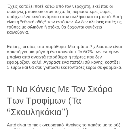
Έχεις κοιτάξει ποτέ κάτω από τον νεροχύτη, εκεί που οι
σωλήνες μπαίνουν στον τοίχο; Τις περισσότερες φορές
υπάρχει ένα κενό ανάμεσα στον σωλήνα και το μπετό. Αυτή
είναι η “εθνική οδός” των εντόμων. Αν δεν κλείσεις αυτές τις
τρύπες με σιλικόνη ή στόκο, θα έρχονται συνέχεια
καινούργια.
Επίσης, οι σίτες στα παράθυρα. Μια τρύπα 2 χιλιοστών είναι
αρκετή για μια μύγα ή ένα κουνούπι. Το 60% των εντόμων
μπαίνει από ανοιχτά παράθυρα ή πόρτες που δεν
εφαρμόζουν καλά. Αγόρασε ένα πιστόλι σιλικόνης, κοστίζει
5 ευρώ και θα σου γλιτώσει εκατοντάδες ευρώ σε φάρμακα.
Τι Να Κάνεις Με Τον Σκόρο
Των Τροφίμων (τα
“σκουληκάκια”)
Αυτό είναι το πιο εκνευριστικό. Ανοίγεις το πακέτο με το ρύζι