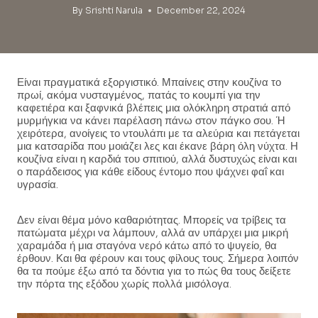
By
Srishti Narula
December 22, 2024
Είναι πραγματικά εξοργιστικό. Μπαίνεις στην κουζίνα το
πρωί, ακόμα νυσταγμένος, πατάς το κουμπί για την
καφετιέρα και ξαφνικά βλέπεις μια ολόκληρη στρατιά από
μυρμήγκια να κάνει παρέλαση πάνω στον πάγκο σου. Ή
χειρότερα, ανοίγεις το ντουλάπι με τα αλεύρια και πετάγεται
μια κατσαρίδα που μοιάζει λες και έκανε βάρη όλη νύχτα. Η
κουζίνα είναι η καρδιά του σπιτιού, αλλά δυστυχώς είναι και
ο παράδεισος για κάθε είδους έντομο που ψάχνει φαΐ και
υγρασία.
Δεν είναι θέμα μόνο καθαριότητας. Μπορείς να τρίβεις τα
πατώματα μέχρι να λάμπουν, αλλά αν υπάρχει μια μικρή
χαραμάδα ή μια σταγόνα νερό κάτω από το ψυγείο, θα
έρθουν. Και θα φέρουν και τους φίλους τους. Σήμερα λοιπόν
θα τα πούμε έξω από τα δόντια για το πώς θα τους δείξετε
την πόρτα της εξόδου χωρίς πολλά μισόλογα.