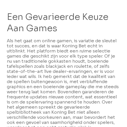
Een Gevarieerde Keuze
Aan Games
Als het gaat om online gamen, is variatie de sleutel
tot succes, en dat is waar Koning Bet echt in
uitblinkt. Het platform biedt een ruime selectie
games die geschikt zijn voor elk type speler. Of je
nu van traditionele gokkasten houdt, boeiende
tafelspellen zoals blackjack en roulette, of zelfs
state-of-the-art live dealer-ervaringen, er is voor
ieder wat wils. Ik heb gemerkt dat de kwaliteit van
de spellen buitengewoon is, met verbluffende
graphics en een boeiende gameplay die me steeds
weer terug laat komen. Bovendien garanderen de
frequente updates nieuwe content, wat essentieel
is om de spelervaring spannend te houden. Over
het algemeen spreekt de gevarieerde
spelbibliotheek van Koning Bet niet alleen
verschillende voorkeuren aan, maar bevordert het
ook een gevoel van saamhorigheid onder spelers,