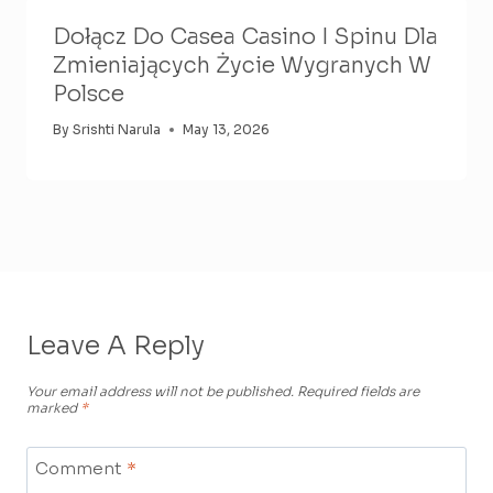
Dołącz Do Casea Casino I Spinu Dla
Zmieniających Życie Wygranych W
Polsce
By
Srishti Narula
May 13, 2026
Leave A Reply
Your email address will not be published.
Required fields are
marked
*
Comment
*