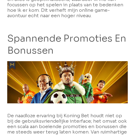
focussen op het spelen in plaats van te bedenken
hoe ik er kom. Dit verheft mijn online game-
avontuur echt naar een hoger niveau.
Spannende Promoties En
Bonussen
De naadloze ervaring bij Koning Bet houdt niet op
bij de gebruiksvriendelijke interface; het omvat ook
een scala aan boeiende promoties en bonussen die
me steeds weer terug laten komen. Van ruimhartige