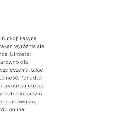
 funkcji kasyna
raken wyróżnia się
es. UI został
 zarówno dla
zpieczenia, takie
telność. Ponadto,
 i kryptowalutowe,
ież rozbudowanym
 Podsumowując,
rdu online.