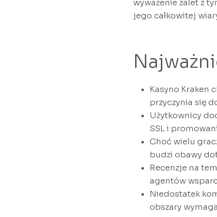
wyważenie zalet z t
jego całkowitej wiar
Najważni
Kasyno Kraken c
przyczynia się 
Użytkownicy doc
SSL i promowan
Choć wielu gracz
budzi obawy dot
Recenzje na tem
agentów wsparci
Niedostatek kom
obszary wymaga