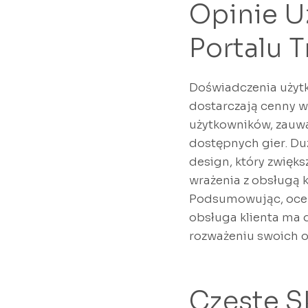
Opinie U
Portalu T
Doświadczenia użytk
dostarczają cenny w
użytkowników, zauwa
dostępnych gier. Du
design, który zwięk
wrażenia z obsługą k
Podsumowując, oceny
obsługa klienta ma
rozważeniu swoich op
Częste S