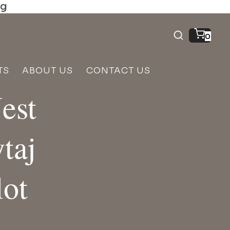
ng
0
TS
ABOUT US
CONTACT US
est
taj
lot