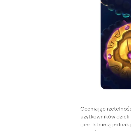
Oceniając rzetelność
użytkowników dzieli
gier. Istnieją jedna