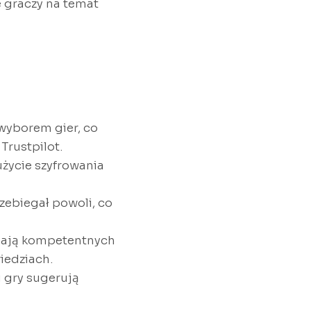
e graczy na temat
 wyborem gier, co
Trustpilot.
życie szyfrowania
rzebiegał powoli, co
niają kompetentnych
iedziach.
 gry sugerują