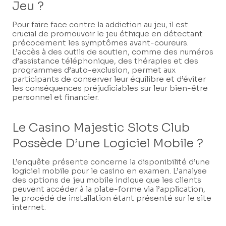
Jeu ?
Pour faire face contre la addiction au jeu, il est
crucial de promouvoir le jeu éthique en détectant
précocement les symptômes avant-coureurs.
L’accès à des outils de soutien, comme des numéros
d’assistance téléphonique, des thérapies et des
programmes d’auto-exclusion, permet aux
participants de conserver leur équilibre et d’éviter
les conséquences préjudiciables sur leur bien-être
personnel et financier.
Le Casino Majestic Slots Club
Possède D’une Logiciel Mobile ?
L’enquête présente concerne la disponibilité d’une
logiciel mobile pour le casino en examen. L’analyse
des options de jeu mobile indique que les clients
peuvent accéder à la plate-forme via l’application,
le procédé de installation étant présenté sur le site
internet.