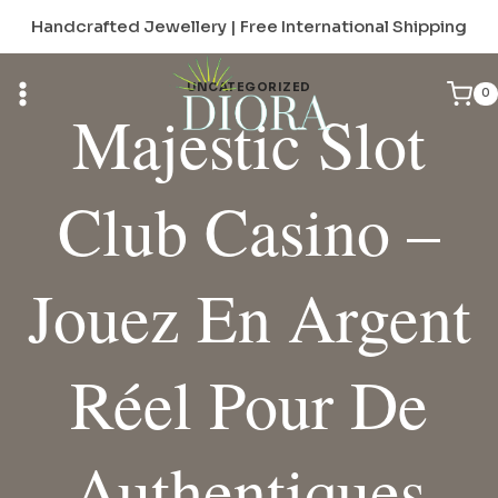
Skip
Handcrafted Jewellery | Free International Shipping
to
content
UNCATEGORIZED
0
Majestic Slot
Club Casino –
Jouez En Argent
Réel Pour De
Authentiques