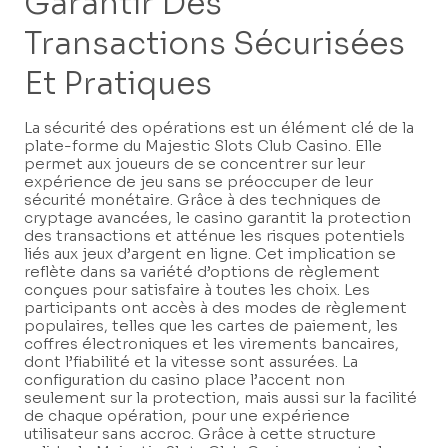
Garantir Des
Transactions Sécurisées
Et Pratiques
La sécurité des opérations est un élément clé de la
plate-forme du Majestic Slots Club Casino. Elle
permet aux joueurs de se concentrer sur leur
expérience de jeu sans se préoccuper de leur
sécurité monétaire. Grâce à des techniques de
cryptage avancées, le casino garantit la protection
des transactions et atténue les risques potentiels
liés aux jeux d’argent en ligne. Cet implication se
reflète dans sa variété d’options de règlement
conçues pour satisfaire à toutes les choix. Les
participants ont accès à des modes de règlement
populaires, telles que les cartes de paiement, les
coffres électroniques et les virements bancaires,
dont l’fiabilité et la vitesse sont assurées. La
configuration du casino place l’accent non
seulement sur la protection, mais aussi sur la facilité
de chaque opération, pour une expérience
utilisateur sans accroc. Grâce à cette structure