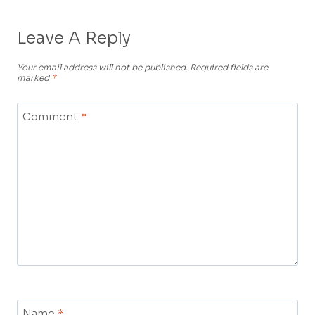
Leave A Reply
Your email address will not be published.
Required fields are
marked
*
Comment
*
Name
*