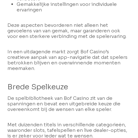
Gemakkelijke instellingen voor individuele
ervaringen
Deze aspecten bevorderen niet alleen het
gevoelens van van gemak, maar garanderen ook
voor een sterkere verbinding met de spelervaring.
In een uitdagende markt zorgt Bof Casino’s
creatieve aanpak van app-navigatie dat dat spelers
betrokken blijven en overwinnende momenten
meemaken.
Brede Spelkeuze
De spelbibliotheek van Bof Casino zit van de
spanningen en bevat een uitgebreide keuze die
overeenkomt bij de wensen van elke speler.
Met duizenden titels in verschillende categorieën,
waaronder slots, tafelspellen en live dealer-opties,
is er zeker voor ieder wat te wensen.