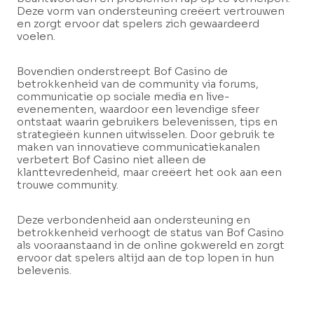
Deze vorm van ondersteuning creëert vertrouwen
en zorgt ervoor dat spelers zich gewaardeerd
voelen.
Bovendien onderstreept Bof Casino de
betrokkenheid van de community via forums,
communicatie op sociale media en live-
evenementen, waardoor een levendige sfeer
ontstaat waarin gebruikers belevenissen, tips en
strategieën kunnen uitwisselen. Door gebruik te
maken van innovatieve communicatiekanalen
verbetert Bof Casino niet alleen de
klanttevredenheid, maar creëert het ook aan een
trouwe community.
Deze verbondenheid aan ondersteuning en
betrokkenheid verhoogt de status van Bof Casino
als vooraanstaand in de online gokwereld en zorgt
ervoor dat spelers altijd aan de top lopen in hun
belevenis.