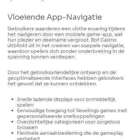
Vloeiende App-Navigatie
Gebruikers waarderen een vlotte ervaring tijdens
het navigeren door een mobiele game-app, wat
hun plezier en deelname vergroot. Bof Casino
uitblinkt uit in het creëren van soepele navigatie,
waardoor spelers zich zonder onderbreking in de
spanning kunnen verdiepen.
Door het gebruiksvriendelijke ontwerp en de
geoptimaliseerde interfaces hebben gebruikers
het gevoel dat ze kunnen ontdekken.
Snelle ladende displays voor onmiddellijk
spelen
Eenvoudige toegang tot lievelings games met
gepersonaliseerde snelkoppelingen
Overzichtelijke categorieën voor zorgeloos
browsen
Flexibele aanraakbediening die de gameplay
verbetert