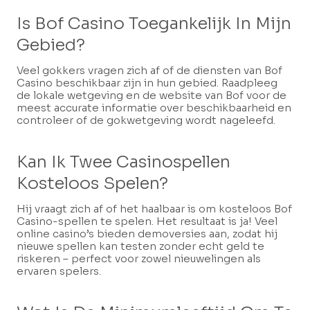
Is Bof Casino Toegankelijk In Mijn
Gebied?
Veel gokkers vragen zich af of de diensten van Bof
Casino beschikbaar zijn in hun gebied. Raadpleeg
de lokale wetgeving en de website van Bof voor de
meest accurate informatie over beschikbaarheid en
controleer of de gokwetgeving wordt nageleefd.
Kan Ik Twee Casinospellen
Kosteloos Spelen?
Hij vraagt zich af of het haalbaar is om kosteloos Bof
Casino-spellen te spelen. Het resultaat is ja! Veel
online casino’s bieden demoversies aan, zodat hij
nieuwe spellen kan testen zonder echt geld te
riskeren – perfect voor zowel nieuwelingen als
ervaren spelers.