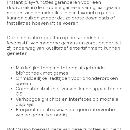
Instant play-functies garanderen voor een
doorbraak in de mobiele game-ervaring, aangezien
spelers zich onmiddellijk in hun favoriete games
kunnen duiken zonder dat ze grote downloads of
installaties hoeven uit te voeren.
Deze innovatie speelt in op de razendsnelle
levensstijl van moderne gamers en zorgt ervoor dat
zij onderweg van kwalitatief entertainment kunnen
genieten.
Makkelijke toegang tot een uitgebreide
bibliotheek met games
Onmiddellijke laadtijden voor ononderbroken
spelen
Compatibiliteit met verschillende apparaten en
OS
Verhoogde graphics en interfaces op mobiele
displays
Frequent updates waarvoor geen interventie
van de gebruiker nodig
Bof Casino toepast deze van deze functies en biedt