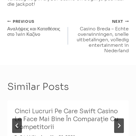
die jackpot!
Post
PREVIOUS
NEXT
Αναλήψεις και Καταθέσεις
Casino Breda – Echte
Navigation
στο 1win Καζίνο
overwinningen, snelle
uitbetalingen, volledig
entertainment in
Nederland
Similar Posts
Cinci Lucruri Pe Care Swift Casino
Le Face Mai Bine În Comparație Cu
Competitorii