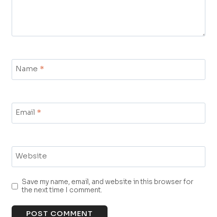
Name
*
Email
*
Website
Save my name, email, and website in this browser for
the next time I comment.