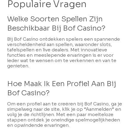
Populaire Vragen
Welke Soorten Spellen Zijn
Beschikbaar Bij Bof Casino?
Bij Bof Casino ontdekken spelers een spannende
verscheidenheid aan spellen, waaronder slots,
tafelspellen en live dealers. Met innovatieve
functies en meeslepende ervaringen is er voor
ieder wat te wensen om te verkennen en van te
genieten.
Hoe Maak Ik Een Profiel Aan Bij
Bof Casino?
Om een profiel aan te creëren bij Bof Casino, ga je
simpelweg naar de site, klik je op “Aanmelden” en
volg je de richtlijnen. Met een paar moeiteloze
stappen ontdek je oneindige spelmogelijkheden
en opwindende ervaringen.