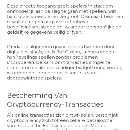
Deze directe toegang geeft spelers in staat om
onmiddellijk aan de slag te gaan met spellen, wat
hun totale speelplezier vergroot. Daarnaast bezitten
e-wallets regelmatig over effectieve
beveiligingsmaatregelen, waardoor persoonlijke en
geldelijke gegevens veilig blijven.
Omdat ze algemeen geaccepteerd worden door
digitale casino’s, zoals Bof Casino, kunnen spelers
hun lievelings spellen zonder problemen
uitproberen. De kans om transacties simpel te
monitoren maakt eenvoudiger budgettering verder,
waardoor het een perfecte keuze is voor
doorgewinterde spelers.
Bescherming Van
Cryptocurrency-Transacties
Als online transacties zich ontwikkelen, verschijnt
cryptocurrency zich tot een zekere betaaloptie
voor spelers bij Bof Casino en elders. Met de