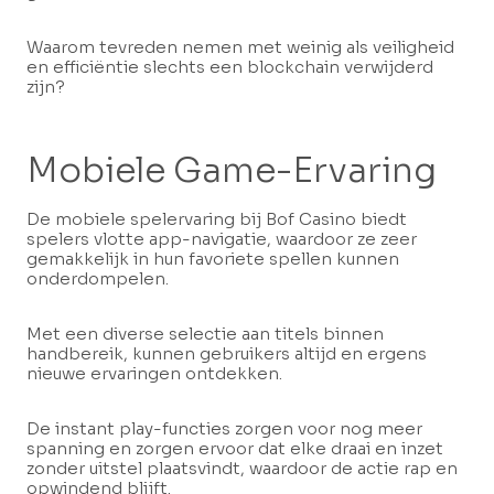
Waarom tevreden nemen met weinig als veiligheid
en efficiëntie slechts een blockchain verwijderd
zijn?
Mobiele Game-Ervaring
De mobiele spelervaring bij Bof Casino biedt
spelers vlotte app-navigatie, waardoor ze zeer
gemakkelijk in hun favoriete spellen kunnen
onderdompelen.
Met een diverse selectie aan titels binnen
handbereik, kunnen gebruikers altijd en ergens
nieuwe ervaringen ontdekken.
De instant play-functies zorgen voor nog meer
spanning en zorgen ervoor dat elke draai en inzet
zonder uitstel plaatsvindt, waardoor de actie rap en
opwindend blijft.