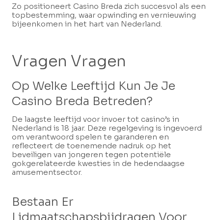
Zo positioneert Casino Breda zich succesvol als een
topbestemming, waar opwinding en vernieuwing
bijeenkomen in het hart van Nederland.
Vragen Vragen
Op Welke Leeftijd Kun Je Je
Casino Breda Betreden?
De laagste leeftijd voor invoer tot casino’s in
Nederland is 18 jaar. Deze regelgeving is ingevoerd
om verantwoord spelen te garanderen en
reflecteert de toenemende nadruk op het
beveiligen van jongeren tegen potentiële
gokgerelateerde kwesties in de hedendaagse
amusementsector.
Bestaan Er
Lidmaatschapsbijdragen Voor