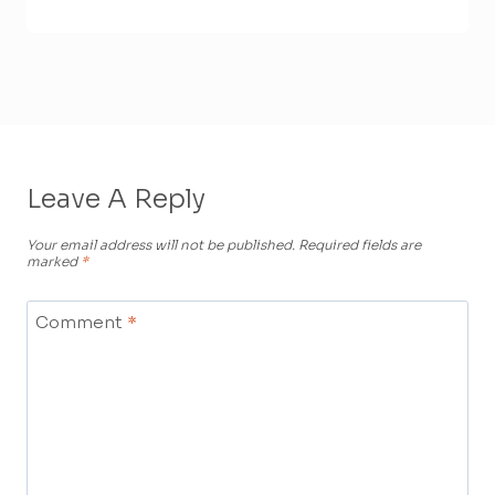
Leave A Reply
Your email address will not be published.
Required fields are
marked
*
Comment
*