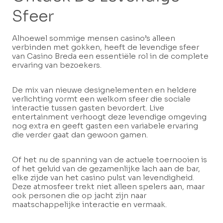
Sfeer
Alhoewel sommige mensen casino’s alleen
verbinden met gokken, heeft de levendige sfeer
van Casino Breda een essentiële rol in de complete
ervaring van bezoekers.
De mix van nieuwe designelementen en heldere
verlichting vormt een welkom sfeer die sociale
interactie tussen gasten bevordert. Live
entertainment verhoogt deze levendige omgeving
nog extra en geeft gasten een variabele ervaring
die verder gaat dan gewoon gamen.
Of het nu de spanning van de actuele toernooien is
of het geluid van de gezamenlijke lach aan de bar,
elke zijde van het casino pulst van levendigheid.
Deze atmosfeer trekt niet alleen spelers aan, maar
ook personen die op jacht zijn naar
maatschappelijke interactie en vermaak.