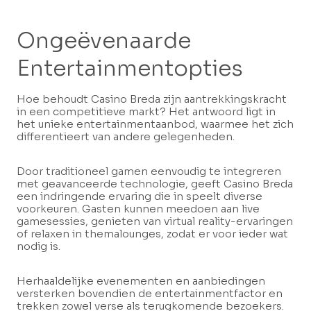
Ongeëvenaarde
Entertainmentopties
Hoe behoudt Casino Breda zijn aantrekkingskracht
in een competitieve markt? Het antwoord ligt in
het unieke entertainmentaanbod, waarmee het zich
differentieert van andere gelegenheden.
Door traditioneel gamen eenvoudig te integreren
met geavanceerde technologie, geeft Casino Breda
een indringende ervaring die in speelt diverse
voorkeuren. Gasten kunnen meedoen aan live
gamesessies, genieten van virtual reality-ervaringen
of relaxen in themalounges, zodat er voor ieder wat
nodig is.
Herhaaldelijke evenementen en aanbiedingen
versterken bovendien de entertainmentfactor en
trekken zowel verse als terugkomende bezoekers.