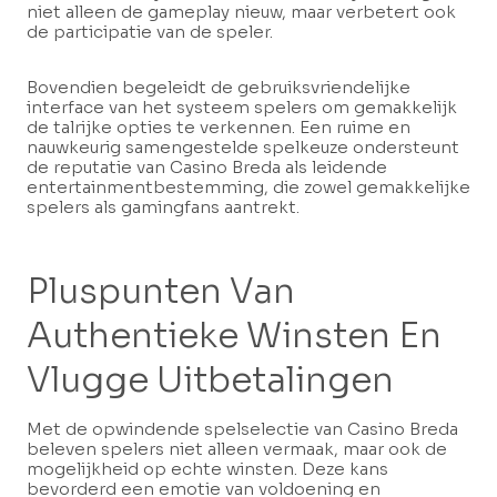
niet alleen de gameplay nieuw, maar verbetert ook
de participatie van de speler.
Bovendien begeleidt de gebruiksvriendelijke
interface van het systeem spelers om gemakkelijk
de talrijke opties te verkennen. Een ruime en
nauwkeurig samengestelde spelkeuze ondersteunt
de reputatie van Casino Breda als leidende
entertainmentbestemming, die zowel gemakkelijke
spelers als gamingfans aantrekt.
Pluspunten Van
Authentieke Winsten En
Vlugge Uitbetalingen
Met de opwindende spelselectie van Casino Breda
beleven spelers niet alleen vermaak, maar ook de
mogelijkheid op echte winsten. Deze kans
bevorderd een emotie van voldoening en