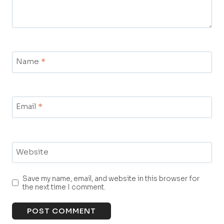
Name
*
Email
*
Website
Save my name, email, and website in this browser for
the next time I comment.