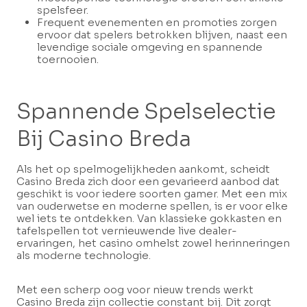
spelsfeer.
Frequent evenementen en promoties zorgen
ervoor dat spelers betrokken blijven, naast een
levendige sociale omgeving en spannende
toernooien.
Spannende Spelselectie
Bij Casino Breda
Als het op spelmogelijkheden aankomt, scheidt
Casino Breda zich door een gevarieerd aanbod dat
geschikt is voor iedere soorten gamer. Met een mix
van ouderwetse en moderne spellen, is er voor elke
wel iets te ontdekken. Van klassieke gokkasten en
tafelspellen tot vernieuwende live dealer-
ervaringen, het casino omhelst zowel herinneringen
als moderne technologie.
Met een scherp oog voor nieuw trends werkt
Casino Breda zijn collectie constant bij. Dit zorgt