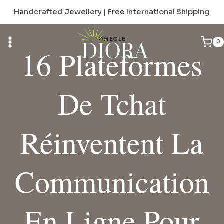
Skip
Handcrafted Jewellery | Free International Shipping
to
content
OMEGLE
0
16 Plateformes
De Tchat
Réinventent La
Communication
En Ligne Pour