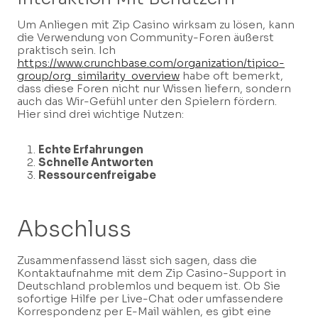
Um Anliegen mit Zip Casino wirksam zu lösen, kann
die Verwendung von Community-Foren äußerst
praktisch sein. Ich
https://www.crunchbase.com/organization/tipico-
group/org_similarity_overview
habe oft bemerkt,
dass diese Foren nicht nur Wissen liefern, sondern
auch das Wir-Gefühl unter den Spielern fördern.
Hier sind drei wichtige Nutzen:
Echte Erfahrungen
Schnelle Antworten
Ressourcenfreigabe
Abschluss
Zusammenfassend lässt sich sagen, dass die
Kontaktaufnahme mit dem Zip Casino-Support in
Deutschland problemlos und bequem ist. Ob Sie
sofortige Hilfe per Live-Chat oder umfassendere
Korrespondenz per E-Mail wählen, es gibt eine