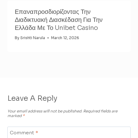
Επαναπροσδιορίζοντας Την
Διαδικτυακή Διασκέδαση Για Την
Ελλάδα Με Το Unibet Casino
By
Srishti Narula
March 12, 2026
Leave A Reply
Your email address will not be published.
Required fields are
marked
*
Comment
*