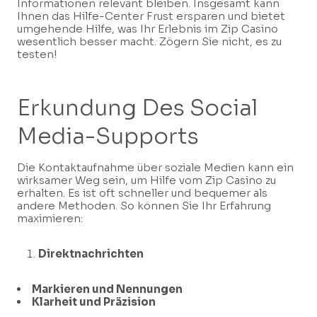
Informationen relevant bleiben. Insgesamt kann
Ihnen das Hilfe-Center Frust ersparen und bietet
umgehende Hilfe, was Ihr Erlebnis im Zip Casino
wesentlich besser macht. Zögern Sie nicht, es zu
testen!
Erkundung Des Social
Media-Supports
Die Kontaktaufnahme über soziale Medien kann ein
wirksamer Weg sein, um Hilfe vom Zip Casino zu
erhalten. Es ist oft schneller und bequemer als
andere Methoden. So können Sie Ihr Erfahrung
maximieren:
Direktnachrichten
Markieren und Nennungen
Klarheit und Präzision