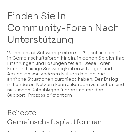
Finden Sie In
Community-Foren Nach
Unterstützung
Wenn ich auf Schwierigkeiten stoße, schaue ich oft
in Gemeinschaftsforen hinein, in denen Spieler ihre
Erfahrungen und Lösungen teilen. Diese Foren
können häufige Schwierigkeiten aufzeigen und
Ansichten von anderen Nutzern bieten, die
ähnliche Situationen durchlebt haben. Der Dialog
mit anderen Nutzern kann außerdem zu raschen und
nützlichen Ratschlägen führen und mir den
Support-Prozess erleichtern.
Beliebte
Gemeinschaftsplattformen