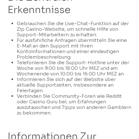
Erkenntnisse
Gebrauchen Sie die Live-Chat-Funktion auf der
Zip Casino-Website, um schnelle Hilfe von
Support-Mitarbeitern zu erhalten.
Für ausführliche Anfragen übermitteln Sie eine
E-Mail an den Support mit Ihren
Kontoinformationen und einer eindeutigen
Problembeschreibung.
Telefonieren Sie die Support-Hotline unter der
Woche von 9:00 bis 18:00 Uhr MEZ und am
Wochenende von 10:00 bis 16:00 Uhr MEZ an.
Informieren Sie sich auf der Website über
aktuelle Supportzeiten, insbesondere an
Feiertagen.
Verbinden Sie Community-Foren wie Reddit
oder Casino Guru bei, um Erfahrungen
auszutauschen und Tipps von anderen Gamblern
zu bekommen.
Informationen Zur