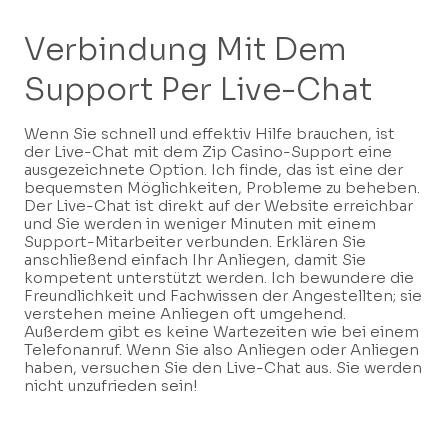
Verbindung Mit Dem
Support Per Live-Chat
Wenn Sie schnell und effektiv Hilfe brauchen, ist
der Live-Chat mit dem Zip Casino-Support eine
ausgezeichnete Option. Ich finde, das ist eine der
bequemsten Möglichkeiten, Probleme zu beheben.
Der Live-Chat ist direkt auf der Website erreichbar
und Sie werden in weniger Minuten mit einem
Support-Mitarbeiter verbunden. Erklären Sie
anschließend einfach Ihr Anliegen, damit Sie
kompetent unterstützt werden. Ich bewundere die
Freundlichkeit und Fachwissen der Angestellten; sie
verstehen meine Anliegen oft umgehend.
Außerdem gibt es keine Wartezeiten wie bei einem
Telefonanruf. Wenn Sie also Anliegen oder Anliegen
haben, versuchen Sie den Live-Chat aus. Sie werden
nicht unzufrieden sein!