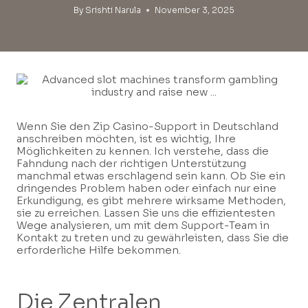
By
Srishti Narula
November 3, 2025
Wenn Sie den Zip Casino-Support in Deutschland
anschreiben möchten, ist es wichtig, Ihre
Möglichkeiten zu kennen. Ich verstehe, dass die
Fahndung nach der richtigen Unterstützung
manchmal etwas erschlagend sein kann. Ob Sie ein
dringendes Problem haben oder einfach nur eine
Erkundigung, es gibt mehrere wirksame Methoden,
sie zu erreichen. Lassen Sie uns die effizientesten
Wege analysieren, um mit dem Support-Team in
Kontakt zu treten und zu gewährleisten, dass Sie die
erforderliche Hilfe bekommen.
Die Zentralen