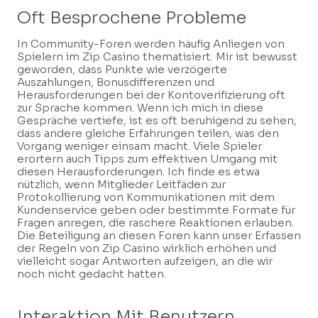
Oft Besprochene Probleme
In Community-Foren werden häufig Anliegen von
Spielern im Zip Casino thematisiert. Mir ist bewusst
geworden, dass Punkte wie verzögerte
Auszahlungen, Bonusdifferenzen und
Herausforderungen bei der Kontoverifizierung oft
zur Sprache kommen. Wenn ich mich in diese
Gespräche vertiefe, ist es oft beruhigend zu sehen,
dass andere gleiche Erfahrungen teilen, was den
Vorgang weniger einsam macht. Viele Spieler
erörtern auch Tipps zum effektiven Umgang mit
diesen Herausforderungen. Ich finde es etwa
nützlich, wenn Mitglieder Leitfäden zur
Protokollierung von Kommunikationen mit dem
Kundenservice geben oder bestimmte Formate für
Fragen anregen, die raschere Reaktionen erlauben.
Die Beteiligung an diesen Foren kann unser Erfassen
der Regeln von Zip Casino wirklich erhöhen und
vielleicht sogar Antworten aufzeigen, an die wir
noch nicht gedacht hatten.
Interaktion Mit Benutzern