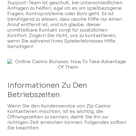
Support-Team ist geschult, bei unterschiedlichen
Anfragen zu helfen, egal ob es um spielbezogene
Fragen, Kontoprobleme oder Boni geht. Es ist
beruhigend zu wissen, dass rasche Hilfe nur einen
Anruf entfernt ist, und ich glaube, dieser
unmittelbare Kontakt sorgt für zusätzlichen
Komfort. Zögern Sie nicht, uns zu kontaktieren,
wenn Sie während Ihres Spielerlebnisses Hilfe
benötigen!
Informationen Zu Den
Betriebszeiten
Wenn Sie den Kundenservice von Zip Casino
kontaktieren möchten, ist es wichtig, die
Öffnungszeiten zu kennen, damit Sie ihn zur
richtigen Zeit erreichen können. Folgendes sollten
Sie beachten: