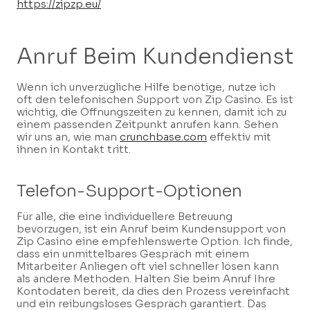
https://zipzp.eu/
Anruf Beim Kundendienst
Wenn ich unverzügliche Hilfe benötige, nutze ich
oft den telefonischen Support von Zip Casino. Es ist
wichtig, die Öffnungszeiten zu kennen, damit ich zu
einem passenden Zeitpunkt anrufen kann. Sehen
wir uns an, wie man
crunchbase.com
effektiv mit
ihnen in Kontakt tritt.
Telefon-Support-Optionen
Für alle, die eine individuellere Betreuung
bevorzugen, ist ein Anruf beim Kundensupport von
Zip Casino eine empfehlenswerte Option. Ich finde,
dass ein unmittelbares Gespräch mit einem
Mitarbeiter Anliegen oft viel schneller lösen kann
als andere Methoden. Halten Sie beim Anruf Ihre
Kontodaten bereit, da dies den Prozess vereinfacht
und ein reibungsloses Gespräch garantiert. Das