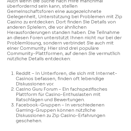
Auch wenn die Suche nach Hilfe manchmal
überfordernd sein kann, stellen
Gemeinschaftsforen eine ausgezeichnete
Gelegenheit, Unterstützung bei Problemen mit Zip
Casino zu entdecken. Dort finden Sie Details von
anderen Spielern, die vor ähnlichen
Herausforderungen standen haben. Die Teilnahme
an diesen Foren unterstützt Ihnen nicht nur bei der
Problemlösung, sondern verbindet Sie auch mit
einer Community. Hier sind drei populäre
Community-Plattformen, auf denen Sie vermutlich
nützliche Details entdecken:
Reddit – In Unterforen, die sich mit Internet-
Casinos befassen, finden oft lebendige
Diskussionen vor.
Casino Guru Forum – Ein fachspezifisches
Plattform für Casino-Enthusiasten mit
Ratschlägen und Bewertungen.
Facebook-Gruppen – In verschiedenen
Gaming-Gruppen können nützliche
Diskussionen zu Zip Casino-Erfahrungen
geschehen.