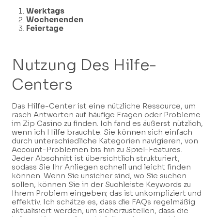
Werktags
Wochenenden
Feiertage
Nutzung Des Hilfe-
Centers
Das Hilfe-Center ist eine nützliche Ressource, um
rasch Antworten auf häufige Fragen oder Probleme
im Zip Casino zu finden. Ich fand es äußerst nützlich,
wenn ich Hilfe brauchte. Sie können sich einfach
durch unterschiedliche Kategorien navigieren, von
Account-Problemen bis hin zu Spiel-Features.
Jeder Abschnitt ist übersichtlich strukturiert,
sodass Sie Ihr Anliegen schnell und leicht finden
können. Wenn Sie unsicher sind, wo Sie suchen
sollen, können Sie in der Suchleiste Keywords zu
Ihrem Problem eingeben; das ist unkompliziert und
effektiv. Ich schätze es, dass die FAQs regelmäßig
aktualisiert werden, um sicherzustellen, dass die