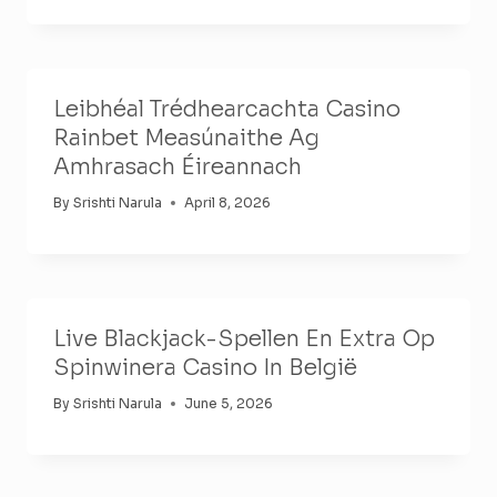
Leibhéal Trédhearcachta Casino
Rainbet Measúnaithe Ag
Amhrasach Éireannach
By
Srishti Narula
April 8, 2026
Live Blackjack-Spellen En Extra Op
Spinwinera Casino In België
By
Srishti Narula
June 5, 2026