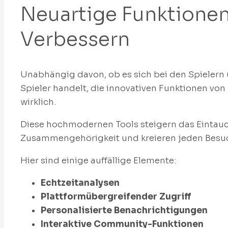
Neuartige Funktionen,
Verbessern
Unabhängig davon, ob es sich bei den Spielern
Spieler handelt, die innovativen Funktionen von 
wirklich.
Diese hochmodernen Tools steigern das Eintauc
Zusammengehörigkeit und kreieren jeden Besuc
Hier sind einige auffällige Elemente:
Echtzeitanalysen
Plattformübergreifender Zugriff
Personalisierte Benachrichtigungen
Interaktive Community-Funktionen