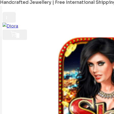
Handcrafted Jewellery | Free International Shippin
0