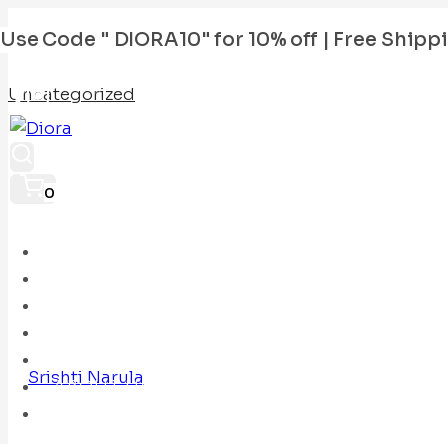
Skip
Use Code " DIORA10" for 10% off | Free Shipp
to
content
Uncategorized
Jede Einsatz Bri
0
Erfolg Im Infinit
HOME
EARRINGS
NECKLACES
RINGS
BRACELETS/ ARM CUFFS/ ANKLETS
By
Srishti Narula
November 3, 2025
ABOUT US
CONTACT US