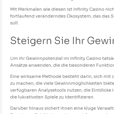
Mit Merkmalen wie diesen ist Infinity Casino nich
fortlaufend veränderndes Ökosystem, das das S
soll.
Steigern Sie Ihr Gew
Um ihr Gewinnpotenzial im Infinity Casino tatsä
Ansätze anwenden, die die besonderen Funktion
Eine wirksame Methode besteht darin, sich mit
zu machen, die viele Gewinnmöglichkeiten bieten
verfügbaren Analysetools nutzen, die Einblicke 
die lukrativsten Spiele zu identifizieren.
Darüber hinaus sichert ihnen eine kluge Verwalt