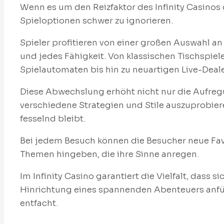
Wenn es um den Reizfaktor des Infinity Casinos g
Spieloptionen schwer zu ignorieren.
Spieler profitieren von einer großen Auswahl a
und jedes Fähigkeit. Von klassischen Tischspie
Spielautomaten bis hin zu neuartigen Live-Deale
Diese Abwechslung erhöht nicht nur die Aufreg
verschiedene Strategien und Stile auszuprobier
fesselnd bleibt.
Bei jedem Besuch können die Besucher neue Fav
Themen hingeben, die ihre Sinne anregen.
Im Infinity Casino garantiert die Vielfalt, dass si
Hinrichtung eines spannenden Abenteuers anfühl
entfacht.