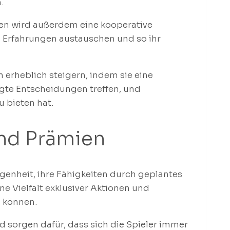
.
en wird außerdem eine kooperative
 Erfahrungen austauschen und so ihr
 erheblich steigern, indem sie eine
te Entscheidungen treffen, und
u bieten hat.
Und Prämien
legenheit, ihre Fähigkeiten durch geplantes
e Vielfalt exklusiver Aktionen und
n können.
d sorgen dafür, dass sich die Spieler immer