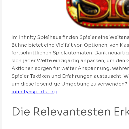
Im Infinity Spielhaus finden Spieler eine Weltan
Bühne bietet eine Vielfalt von Optionen, von kla
fortschrittlichen Spielautomaten. Dank neuarti
sich jeder Wette einzigartig anpassen, um den
Aktionen sorgen für weiter Anspannung, währe
Spieler Taktiken und Erfahrungen austauscht.
um diese lebendige Umgebung zu verwenden? Di
infinityesports.org
Die Relevantesten Er