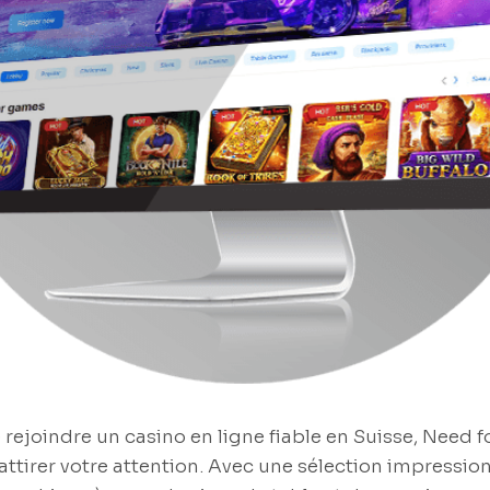
 rejoindre un casino en ligne fiable en Suisse, Need 
ttirer votre attention. Avec une sélection impression