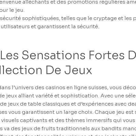
envenue alléchants et des promotions régulières amé
ur le jeu.
écurité sophistiquées, telles que le cryptage et les 
tilisateurs et garantissent la sécurité.
 Les Sensations Fortes 
llection De Jeux
ans l’univers des casinos en ligne suisses, vous déc
de jeux alliant variété et sophistication. Avec une sé
de jeux de table classiques et d’expériences avec deal
ses vous garantissent un large choix. Chaque jeu es
visuels captivants et des thèmes immersifs qui vous c
va des jeux de fruits traditionnels aux bandits manc