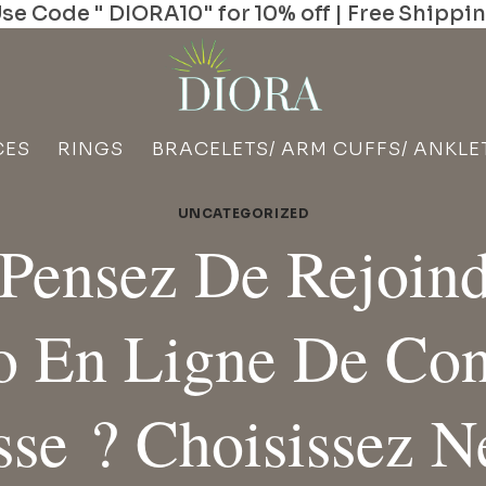
se Code " DIORA10" for 10% off | Free Shippi
CES
RINGS
BRACELETS/ ARM CUFFS/ ANKLE
UNCATEGORIZED
Pensez De Rejoin
o En Ligne De Con
sse ? Choisissez N