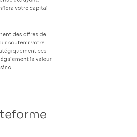
flera votre capital
ment des offres de
ur soutenir votre
stratégiquement ces
 également la valeur
sino.
ateforme