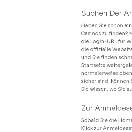
Suchen Der A
Haben Sie schon ein
Casinos zu finden? M
die Login-URL für Wi
die offizielle Websi
und Sie finden schnel
Startseite weiterge
normalerweise oben 
sicher sind, können 
Sie wissen, wo Sie s
Zur Anmeldese
Sobald Sie die Home
Klick zur Anmeldese