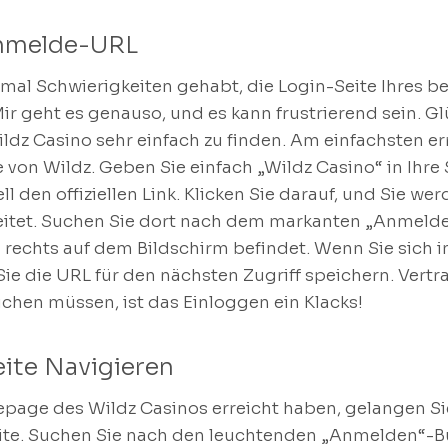
nmelde-URL
mal Schwierigkeiten gehabt, die Login-Seite Ihres b
ir geht es genauso, und es kann frustrierend sein. Gl
ldz Casino sehr einfach zu finden. Am einfachsten er
te von Wildz. Geben Sie einfach „Wildz Casino“ in Ihr
l den offiziellen Link. Klicken Sie darauf, und Sie wer
leitet. Suchen Sie dort nach dem markanten „Anmelde
rechts auf dem Bildschirm befindet. Wenn Sie sich 
Sie die URL für den nächsten Zugriff speichern. Vertr
uchen müssen, ist das Einloggen ein Klacks!
ite Navigieren
page des Wildz Casinos erreicht haben, gelangen Si
ite. Suchen Sie nach den leuchtenden „Anmelden“-But