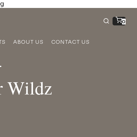
ng
0
TS
ABOUT US
CONTACT US
-
r Wildz