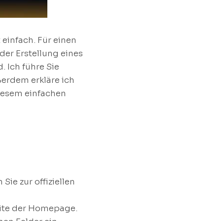
 einfach. Für einen
der Erstellung eines
. Ich führe Sie
ßerdem erkläre ich
diesem einfachen
ie zur offiziellen
eite der Homepage.