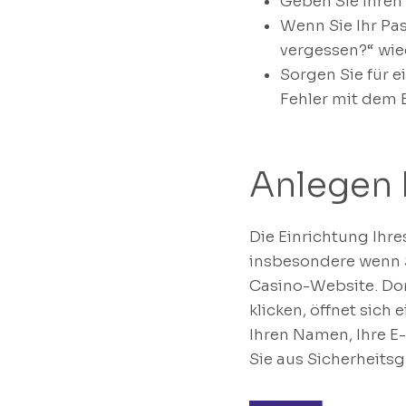
Geben Sie Ihren
Wenn Sie Ihr Pa
vergessen?“ wie
Sorgen Sie für 
Fehler mit dem 
Anlegen 
Die Einrichtung Ihre
insbesondere wenn S
Casino-Website. Dor
klicken, öffnet sich
Ihren Namen, Ihre 
Sie aus Sicherheits