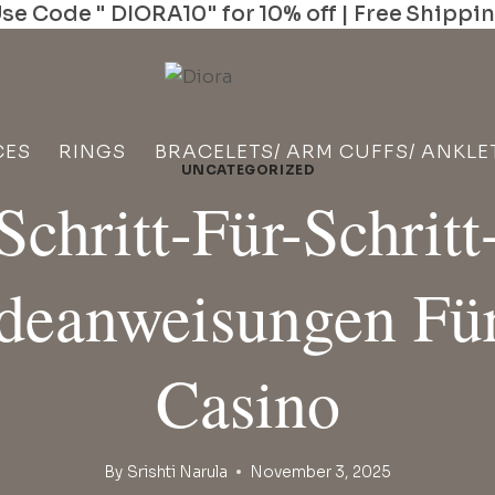
se Code " DIORA10" for 10% off | Free Shippi
CES
RINGS
BRACELETS/ ARM CUFFS/ ANKLE
UNCATEGORIZED
Schritt-Für-Schritt
eanweisungen Fü
Casino
By
Srishti Narula
November 3, 2025