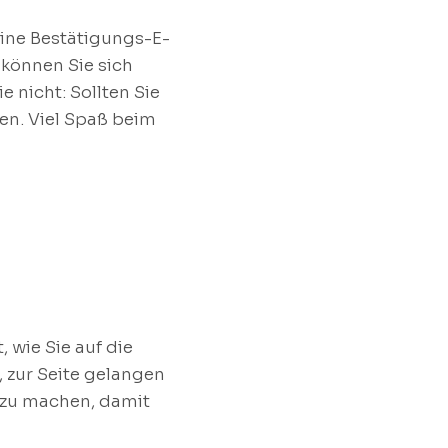
ine Bestätigungs-E-
 können Sie sich
 nicht: Sollten Sie
len. Viel Spaß beim
 wie Sie auf die
, zur Seite gelangen
g zu machen, damit