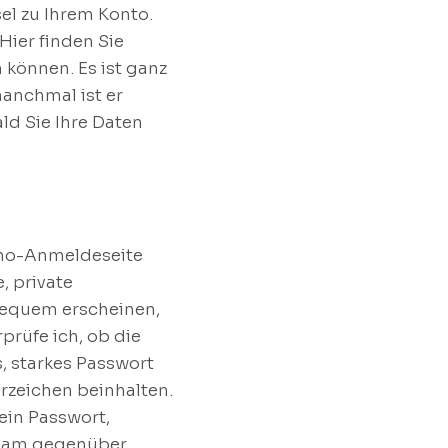
el zu Ihrem Konto.
Hier finden Sie
 können. Es ist ganz
manchmal ist er
ald Sie Ihre Daten
sino-Anmeldeseite
, private
equem erscheinen,
rüfe ich, ob die
s, starkes Passwort
rzeichen beinhalten.
ein Passwort,
rksam gegenüber