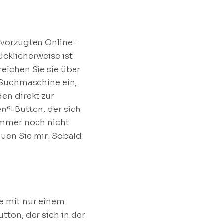
evorzugten Online-
ücklicherweise ist
reichen Sie sie über
e Suchmaschine ein,
den direkt zur
n“-Button, der sich
immer noch nicht
auen Sie mir: Sobald
e mit nur einem
ton, der sich in der