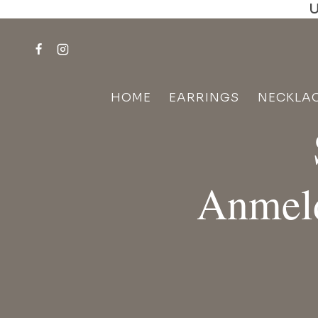
U
Skip
to
content
HOME
EARRINGS
NECKLA
Anmeld