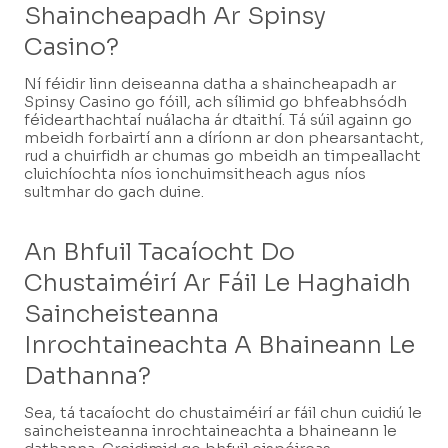
Shaincheapadh Ar Spinsy
Casino?
Ní féidir linn deiseanna datha a shaincheapadh ar
Spinsy Casino go fóill, ach sílimid go bhfeabhsódh
féidearthachtaí nuálacha ár dtaithí. Tá súil againn go
mbeidh forbairtí ann a díríonn ar don phearsantacht,
rud a chuirfidh ar chumas go mbeidh an timpeallacht
cluichíochta níos ionchuimsitheach agus níos
sultmhar do gach duine.
An Bhfuil Tacaíocht Do
Chustaiméirí Ar Fáil Le Haghaidh
Saincheisteanna
Inrochtaineachta A Bhaineann Le
Dathanna?
Sea, tá tacaíocht do chustaiméirí ar fáil chun cuidiú le
saincheisteanna inrochtaineachta a bhaineann le