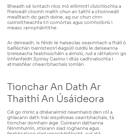
Bheadh sé iontach níos mó eilimintí cluichíochta a
fheiceáil chomh maith chun an taithí a choinneáil
mealltach do gach duine, ag cur chun cinn
cuimsitheachta trí comórtas agus comhoibriú i
measc rannpháirtithe.
Ar deireadh, is féidir le haiseolas seasmhach a fháil ó
bailiúchán bainisteoirí éagsúil cuidiú le deiseanna
breiseacha feabhsúcháin a aimsiú, rud a ráthaíonn go
bhfanfaidh Spinsy Casino i dtús cadhnaíochta i
atmaisféar chearrbhachais iomlán.
Tionchar An Dath Ar
Thaithí An Úsáideora
Cé go minic a dhéanaimid neamhaird den ról a
ghlacann dath inár eispéireas cearrbhachais, tá
tionchar domhain aige. Cuireann dathanna
féinmhuinín, stiúrann siad roghanna agus
feabhsaíonn siad rannpháirtíocht, rud atá