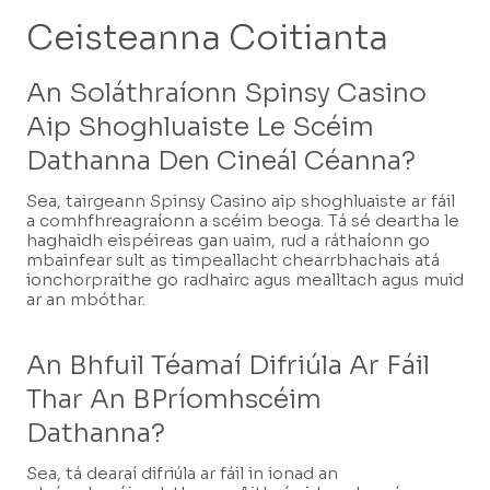
Ceisteanna Coitianta
An Soláthraíonn Spinsy Casino
Aip Shoghluaiste Le Scéim
Dathanna Den Cineál Céanna?
Sea, tairgeann Spinsy Casino aip shoghluaiste ar fáil
a comhfhreagraíonn a scéim beoga. Tá sé deartha le
haghaidh eispéireas gan uaim, rud a ráthaíonn go
mbainfear sult as timpeallacht chearrbhachais atá
ionchorpraithe go radhairc agus mealltach agus muid
ar an mbóthar.
An Bhfuil Téamaí Difriúla Ar Fáil
Thar An BPríomhscéim
Dathanna?
Sea, tá dearaí difriúla ar fáil in ionad an