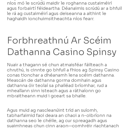
níos mó le scrúdú maidir le roghanna custaiméirí
agus forbairtí féideartha. Déanaimis scrúdú ar a bhfuil
le rá ag custaiméirí agus deiseanna a aithint le
haghaidh ionchuimsitheachta níos fearr.
Forbhreathnú Ar Scéim
Dathanna Casino Spinsy
Nuair a thagann sé chun atmaisféar fáilteach a
chruthú, is cinnte go bhfuil a fhios ag Spinsy Casino
conas tionchar a dhéanamh lena scéim dathanna.
Meascán de dathanna gorma domhain agus
dathanna óir teolaí sa phailéad bríomhar, rud a
mheallann sinn isteach agus a ráthaíonn go
mbraitheann muid i gceart sa bhaile.
Agus muid ag nascleanúint tríd an suíomh,
tabharfaimid faoi deara an chaoi a n-oibríonn na
dathanna seo le chéile, ag cur spreagadh agus
suaimhneas chun cinn araon—comhréir riachtanach