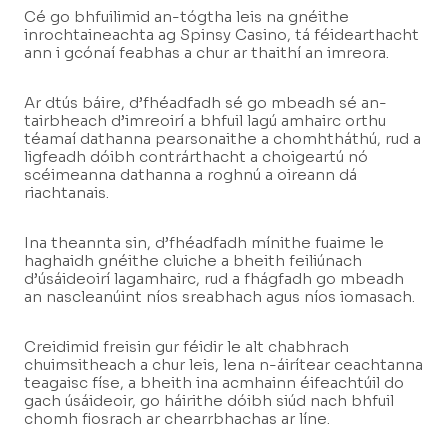
Cé go bhfuilimid an-tógtha leis na gnéithe
inrochtaineachta ag Spinsy Casino, tá féidearthacht
ann i gcónaí feabhas a chur ar thaithí an imreora.
Ar dtús báire, d’fhéadfadh sé go mbeadh sé an-
tairbheach d’imreoirí a bhfuil lagú amhairc orthu
téamaí dathanna pearsonaithe a chomhtháthú, rud a
ligfeadh dóibh contrárthacht a choigeartú nó
scéimeanna dathanna a roghnú a oireann dá
riachtanais.
Ina theannta sin, d’fhéadfadh mínithe fuaime le
haghaidh gnéithe cluiche a bheith feiliúnach
d’úsáideoirí lagamhairc, rud a fhágfadh go mbeadh
an nascleanúint níos sreabhach agus níos iomasach.
Creidimid freisin gur féidir le alt chabhrach
chuimsitheach a chur leis, lena n-áirítear ceachtanna
teagaisc físe, a bheith ina acmhainn éifeachtúil do
gach úsáideoir, go háirithe dóibh siúd nach bhfuil
chomh fiosrach ar chearrbhachas ar líne.