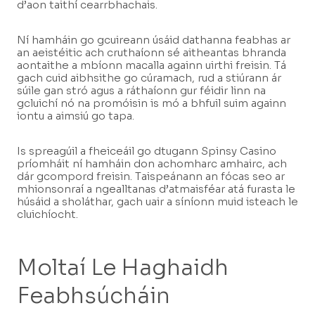
d’aon taithí cearrbhachais.
Ní hamháin go gcuireann úsáid dathanna feabhas ar
an aeistéitic ach cruthaíonn sé aitheantas bhranda
aontaithe a mbíonn macalla againn uirthi freisin. Tá
gach cuid aibhsithe go cúramach, rud a stiúrann ár
súile gan stró agus a ráthaíonn gur féidir linn na
gcluichí nó na promóisin is mó a bhfuil suim againn
iontu a aimsiú go tapa.
Is spreagúil a fheiceáil go dtugann Spinsy Casino
príomháit ní hamháin don achomharc amhairc, ach
dár gcompord freisin. Taispeánann an fócas seo ar
mhionsonraí a ngealltanas d’atmaisféar atá furasta le
húsáid a sholáthar, gach uair a síníonn muid isteach le
cluichíocht.
Moltaí Le Haghaidh
Feabhsúcháin