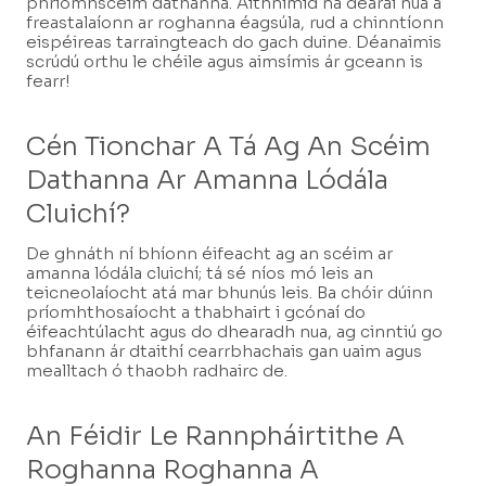
phríomhscéim dathanna. Aithnímid na dearaí nua a
freastalaíonn ar roghanna éagsúla, rud a chinntíonn
eispéireas tarraingteach do gach duine. Déanaimis
scrúdú orthu le chéile agus aimsímis ár gceann is
fearr!
Cén Tionchar A Tá Ag An Scéim
Dathanna Ar Amanna Lódála
Cluichí?
De ghnáth ní bhíonn éifeacht ag an scéim ar
amanna lódála cluichí; tá sé níos mó leis an
teicneolaíocht atá mar bhunús leis. Ba chóir dúinn
príomhthosaíocht a thabhairt i gcónaí do
éifeachtúlacht agus do dhearadh nua, ag cinntiú go
bhfanann ár dtaithí cearrbhachais gan uaim agus
mealltach ó thaobh radhairc de.
An Féidir Le Rannpháirtithe A
Roghanna Roghanna A