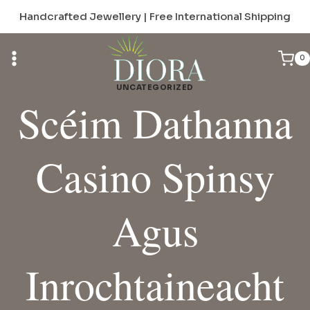
Skip
Handcrafted Jewellery | Free International Shipping
to
content
0
UNCATEGORIZED
Scéim Dathanna
Casino Spinsy
Agus
Inrochtaineacht