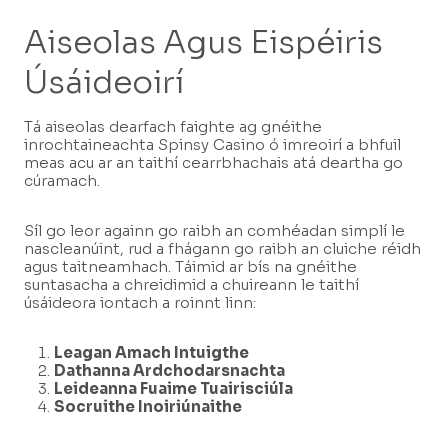
Aiseolas Agus Eispéiris
Úsáideoirí
Tá aiseolas dearfach faighte ag gnéithe
inrochtaineachta Spinsy Casino ó imreoirí a bhfuil
meas acu ar an taithí cearrbhachais atá deartha go
cúramach.
Síl go leor againn go raibh an comhéadan simplí le
nascleanúint, rud a fhágann go raibh an cluiche réidh
agus taitneamhach. Táimid ar bís na gnéithe
suntasacha a chreidimid a chuireann le taithí
úsáideora iontach a roinnt linn:
Leagan Amach Intuigthe
Dathanna Ardchodarsnachta
Leideanna Fuaime Tuairisciúla
Socruithe Inoiriúnaithe