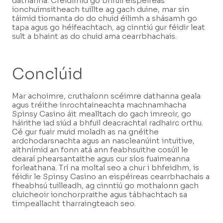
dathanna. Creidimid go bhfuil eispéireas
ionchuimsitheach tuillte ag gach duine, mar sin
táimid tiomanta do do chuid éilimh a shásamh go
tapa agus go héifeachtach, ag cinntiú gur féidir leat
sult a bhaint as do chuid ama cearrbhachais.
Conclúid
Mar achoimre, cruthaíonn scéimre dathanna geala
agus tréithe inrochtaineachta machnamhacha
Spinsy Casino áit mealltach do gach imreoir, go
háirithe iad siúd a bhfuil deacrachtaí radhairc orthu.
Cé gur fuair muid moladh as na gnéithe
ardchodarsnachta agus an nascleanúint intuitive,
aithnímid an fonn atá ann feabhsuithe cosúil le
dearaí phearsantaithe agus cur síos fuaimeanna
forleathana. Trí na moltaí seo a chur i bhfeidhm, is
féidir le Spinsy Casino an eispéireas cearrbhachais a
fheabhsú tuilleadh, ag cinntiú go mothaíonn gach
cluicheoir ionchorpraithe agus tábhachtach sa
timpeallacht tharraingteach seo.