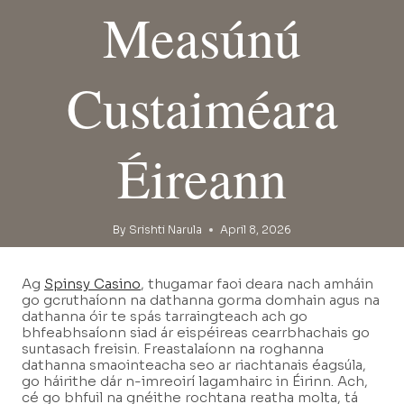
Measúnú
Custaiméara
Éireann
By
Srishti Narula
April 8, 2026
Ag
Spinsy Casino
, thugamar faoi deara nach amháin
go gcruthaíonn na dathanna gorma domhain agus na
dathanna óir te spás tarraingteach ach go
bhfeabhsaíonn siad ár eispéireas cearrbhachais go
suntasach freisin. Freastalaíonn na roghanna
dathanna smaointeacha seo ar riachtanais éagsúla,
go háirithe dár n-imreoirí lagamhairc in Éirinn. Ach,
cé go bhfuil na gnéithe rochtana reatha molta, tá