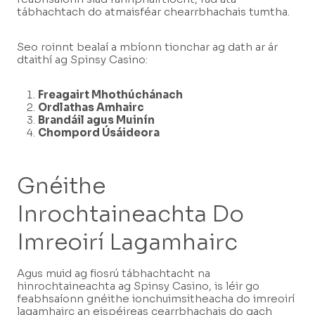
tábhachtach do atmaisféar chearrbhachais tumtha.
Seo roinnt bealaí a mbíonn tionchar ag dath ar ár
dtaithí ag Spinsy Casino:
Freagairt Mhothúchánach
Ordlathas Amhairc
Brandáil agus Muinín
Chompord Úsáideora
Gnéithe
Inrochtaineachta Do
Imreoirí Lagamhairc
Agus muid ag fiosrú tábhachtacht na
hinrochtaineachta ag Spinsy Casino, is léir go
feabhsaíonn gnéithe ionchuimsitheacha do imreoirí
lagamhairc an eispéireas cearrbhachais do gach