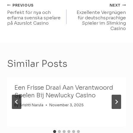
Post
PREVIOUS
NEXT
Perfekt för nya och
Exzellente Vergnügen
Navigation
erfarna svenska spelare
für deutschsprachige
på Azurslot Casino
Spieler im Slimking
Casino
Similar Posts
Een Frisse Draai Aan Verantwoord
Spelen Bij Newlucky Casino
By
Srishti Narula
November 3, 2025