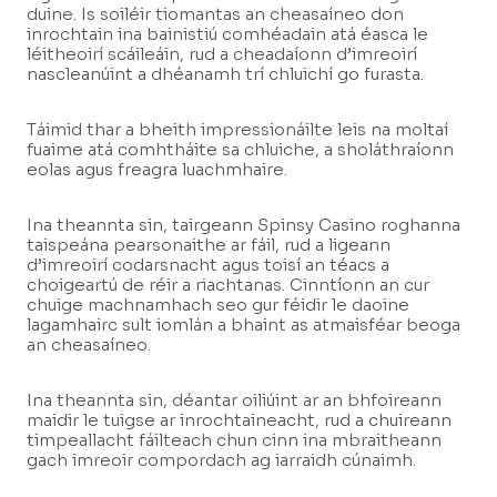
duine. Is soiléir tiomantas an cheasaíneo don
inrochtain ina bainistiú comhéadain atá éasca le
léitheoirí scáileáin, rud a cheadaíonn d’imreoirí
nascleanúint a dhéanamh trí chluichí go furasta.
Táimid thar a bheith impressionáilte leis na moltaí
fuaime atá comhtháite sa chluiche, a sholáthraíonn
eolas agus freagra luachmhaire.
Ina theannta sin, tairgeann Spinsy Casino roghanna
taispeána pearsonaithe ar fáil, rud a ligeann
d’imreoirí codarsnacht agus toisí an téacs a
choigeartú de réir a riachtanas. Cinntíonn an cur
chuige machnamhach seo gur féidir le daoine
lagamhairc sult iomlán a bhaint as atmaisféar beoga
an cheasaíneo.
Ina theannta sin, déantar oiliúint ar an bhfoireann
maidir le tuigse ar inrochtaineacht, rud a chuireann
timpeallacht fáilteach chun cinn ina mbraitheann
gach imreoir compordach ag iarraidh cúnaimh.