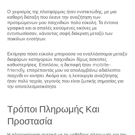
Ο χειρισμός της πλατφόρμας ήταν ενστικτώδης, με μια
καθαρή διάταξη που έκανε την αναζήτηση των
προτιμώμενων μου παιχνιδιών πολύ εύκολη. Τα έντονα
γραφικά και οι απαλές κινούμενες εικόνες με
εντυπωσίασαν, κάνοντας σαφή διάκριση μεταξύ των
ποικίλων ενοτήτων.
Εκτίμησα πόσο εύκολα μπορούσα να εναλλάσσομαι μεταξύ
διαφόρων κατηγοριών παιχνιδιών δίχως άσκοπες
καθυστερήσεις. Επιπλέον, η διεπαφή ήταν mobile-
friendly, επιτρέποντάς μου να απολαμβάνω αδιάλειπτο
παιχνίδι εν κινήσει. Ακόμα και, η λειτουργία αναζήτησης
ήταν πολύ ταχεία, γεγονός που είναι ζωτικής σημασίας για
την αποτελεσματικότητα.
Τρόποι Πληρωμής Και
Προστασία
Η πληροφόρηση σχετικά με τις μεθόδους πληρωμής και την