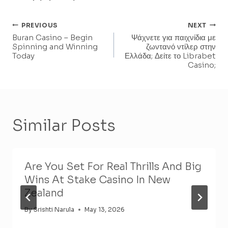
Post
PREVIOUS
NEXT
Buran Casino – Begin
Ψάχνετε για παιχνίδια με
Navigation
Spinning and Winning
ζωντανό ντίλερ στην
Today
Ελλάδα; Δείτε το Librabet
Casino;
Similar Posts
Are You Set For Real Thrills And Big
Wins At Stake Casino In New
Zealand
By
Srishti Narula
May 13, 2026