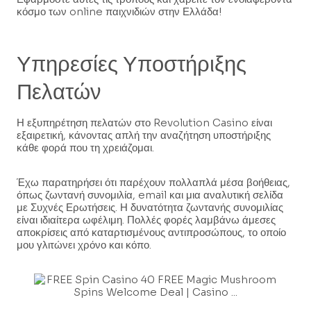
κόσμο των online παιχνιδιών στην Ελλάδα!
Υπηρεσίες Υποστήριξης
Πελατών
Η εξυπηρέτηση πελατών στο Revolution Casino είναι
εξαιρετική, κάνοντας απλή την αναζήτηση υποστήριξης
κάθε φορά που τη χρειάζομαι.
Έχω παρατηρήσει ότι παρέχουν πολλαπλά μέσα βοήθειας,
όπως ζωντανή συνομιλία, email και μια αναλυτική σελίδα
με Συχνές Ερωτήσεις. Η δυνατότητα ζωντανής συνομιλίας
είναι ιδιαίτερα ωφέλιμη. Πολλές φορές λαμβάνω άμεσες
αποκρίσεις από καταρτισμένους αντιπροσώπους, το οποίο
μου γλιτώνει χρόνο και κόπο.