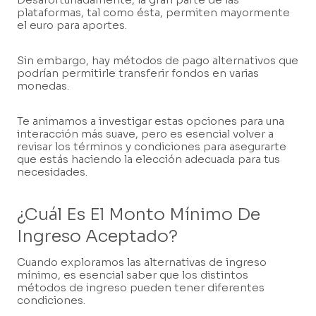
plataformas, tal como ésta, permiten mayormente
el euro para aportes.
Sin embargo, hay métodos de pago alternativos que
podrían permitirle transferir fondos en varias
monedas.
Te animamos a investigar estas opciones para una
interacción más suave, pero es esencial volver a
revisar los términos y condiciones para asegurarte
que estás haciendo la elección adecuada para tus
necesidades.
¿Cuál Es El Monto Mínimo De
Ingreso Aceptado?
Cuando exploramos las alternativas de ingreso
mínimo, es esencial saber que los distintos
métodos de ingreso pueden tener diferentes
condiciones.