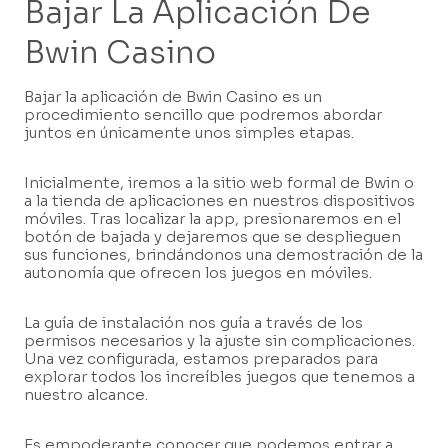
Bajar La Aplicación De
Bwin Casino
Bajar la aplicación de Bwin Casino es un
procedimiento sencillo que podremos abordar
juntos en únicamente unos simples etapas.
Inicialmente, iremos a la sitio web formal de Bwin o
a la tienda de aplicaciones en nuestros dispositivos
móviles. Tras localizar la app, presionaremos en el
botón de bajada y dejaremos que se desplieguen
sus funciones, brindándonos una demostración de la
autonomía que ofrecen los juegos en móviles.
La guía de instalación nos guía a través de los
permisos necesarios y la ajuste sin complicaciones.
Una vez configurada, estamos preparados para
explorar todos los increíbles juegos que tenemos a
nuestro alcance.
Es empoderante conocer que podemos entrar a