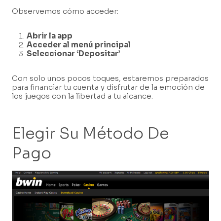
Observemos cómo acceder:
Abrir la app
Acceder al menú principal
Seleccionar ‘Depositar’
Con solo unos pocos toques, estaremos preparados
para financiar tu cuenta y disfrutar de la emoción de
los juegos con la libertad a tu alcance.
Elegir Su Método De
Pago