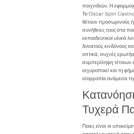
παιχνιδιών; Η εφαρμογ
Το Oscar Spin Casino
θέτουν προσωρινούς ή σ
συνήθειες τους στα παι
εκπαιδευτικοί υλικά λε
δυνατούς κινδύνους κα
οπτικά, συχνές ερωτή
συμπερίληψη τέτοιων ε
ισχυροποιεί και τη φή
ισορροπία ανάμεσα τη
Κατανόηση
Τυχερά Πα
Ποιες είναι οι υποκείμ