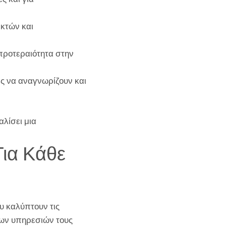
ικτών και
προτεραιότητα στην
ες να αναγνωρίζουν και
λίσει μια
Για Κάθε
 καλύπτουν τις
των υπηρεσιών τους