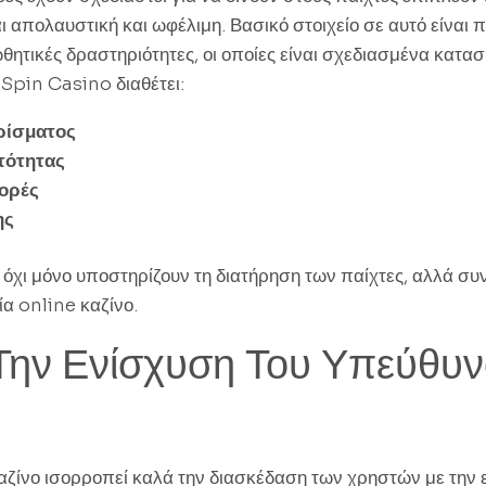
ναι απολαυστική και ωφέλιμη. Βασικό στοιχείο σε αυτό είναι
θητικές δραστηριότητες, οι οποίες είναι σχεδιασμένα κατασ
Spin Casino διαθέτει:
ρίσματος
τότητας
ορές
ης
χι μόνο υποστηρίζουν τη διατήρηση των παίχτες, αλλά συν
ία online καζίνο.
Την Ενίσχυση Του Υπεύθυ
ύ
αζίνο ισορροπεί καλά την διασκέδαση των χρηστών με την 