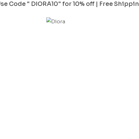
se Code " DIORA10" for 10% off | Free Shippi
Spin Casino – Η
CES
RINGS
BRACELETS/ ARM CUFFS/ ANKLE
οπία Μεταξύ
έδασης Και Ευθύ
ember 3, 2025