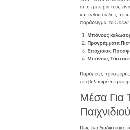
ότι η εμπειρία τους εί
και ενθουσιώδεις προω
παράδειγμα, το Oscar 
Μπόνους καλωσο
Προγράμματα Πισ
Εποχιακές Προσφ
Μπόνους Σύστασ
Παρόμοιες προσφορές ό
πιο βελτιωμένη εμπειρ
Μέσα Για 
Παιχνιδιο
Πώς ένα διαδικτυακό κ