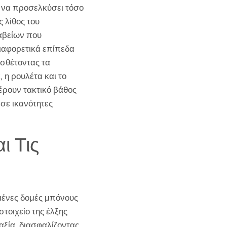
 να προσελκύσει τόσο
 λίθος του
αβείων που
διαφορετικά επίπεδα
οσθέτοντας τα
 η ρουλέτα και το
έρουν τακτικό βάθος
σε ικανότητες
ι Τις
ωμένες δομές μπόνους
στοιχείο της έλξης
 αξία, διασφαλίζοντας