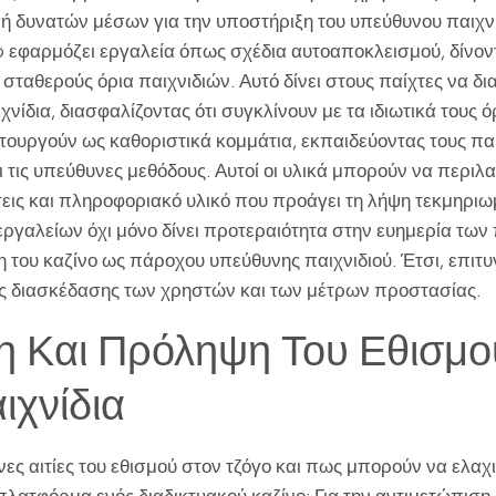
ή δυνατών μέσων για την υποστήριξη του υπεύθυνου παιχνιδ
 εφαρμόζει εργαλεία όπως σχέδια αυτοαποκλεισμού, δίνοντ
ταθερούς όρια παιχνιδιών. Αυτό δίνει στους παίχτες να διαχ
χνίδια, διασφαλίζοντας ότι συγκλίνουν με τα ιδιωτικά τους ό
ιτουργούν ως καθοριστικά κομμάτια, εκπαιδεύοντας τους παί
ι τις υπεύθυνες μεθόδους. Αυτοί οι υλικά μπορούν να περι
σεις και πληροφοριακό υλικό που προάγει τη λήψη τεκμηρ
ργαλείων όχι μόνο δίνει προτεραιότητα στην ευημερία των
μη του καζίνο ως πάροχου υπεύθυνης παιχνιδιού. Έτσι, επιτ
ς διασκέδασης των χρηστών και των μέτρων προστασίας.
 Και Πρόληψη Του Εθισμο
ιχνίδια
ενες αιτίες του εθισμού στον τζόγο και πως μπορούν να ελα