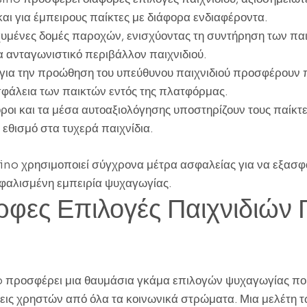
αι για έμπειρους παίκτες με διάφορα ενδιαφέροντα.
σχυμένες δομές παροχών, ενισχύοντας τη συντήρηση των πα
 ανταγωνιστικό περιβάλλον παιχνιδιού.
 για την προώθηση του υπεύθυνου παιχνιδιού προσφέρουν 
σφάλεια των παικτών εντός της πλατφόρμας.
όροι και τα μέσα αυτοαξιολόγησης υποστηρίζουν τους παίκτ
εθισμό στα τυχερά παιχνίδια.
no χρησιμοποιεί σύγχρονα μέτρα ασφαλείας για να εξασφα
φαλισμένη εμπειρία ψυχαγωγίας.
ρφες Επιλογές Παιχνιδιών 
 προσφέρει μια θαυμάσια γκάμα επιλογών ψυχαγωγίας που
εις χρηστών από όλα τα κοινωνικά στρώματα. Μια μελέτη 