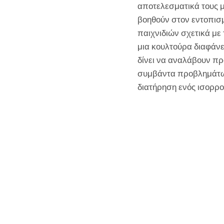
αποτελεσματικά τους μ
βοηθούν στον εντοπισ
παιχνιδιών σχετικά με 
μια κουλτούρα διαφάνε
δίνει να αναλάβουν πρ
συμβάντα προβλημάτων π
διατήρηση ενός ισορρ