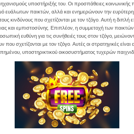
ηχανισμούς υποστήριξής του. Οι προσπάθειες κοινωνικής 
μό ευάλωτων παικτών, αλλά και ενημερώνουν την ευρύτερη
τους κινδύνους που σχετίζονται με τον τζόγο. Αυτή η διπλή 
ιας και εμπιστοσύνης. Επιπλέον, η συμμετοχή των παικτών
οσωπική ευθύνη για τις συνήθειές τους στον τζόγο, μειώνον
ου σχετίζονται με τον τζόγο. Αυτές οι στρατηγικές είναι α
οπημένου, υποστηρικτικού οικοσυστήματος τυχερών παιχνιδ