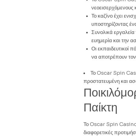
νεοεισερχόμενους κ
Το καζίνο έχει ενι
υποστηρίζοντας ένα
Συνολικά εργαλεία
ευημερία και την α
Οι εκπαιδευτικοί π
να αποτρέπουν τον 
Το Oscar Spin Casi
προστατευμένη και ασ
Ποικιλόμο
Παίκτη
Το Oscar Spin Casino
διαφορετικές προτιμήσ