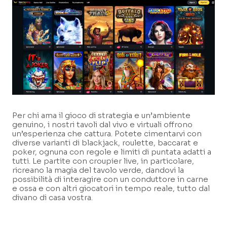
Per chi ama il gioco di strategia e un’ambiente
genuino, i nostri tavoli dal vivo e virtuali offrono
un’esperienza che cattura. Potete cimentarvi con
diverse varianti di blackjack, roulette, baccarat e
poker, ognuna con regole e limiti di puntata adatti a
tutti. Le partite con croupier live, in particolare,
ricreano la magia del tavolo verde, dandovi la
possibilità di interagire con un conduttore in carne
e ossa e con altri giocatori in tempo reale, tutto dal
divano di casa vostra.