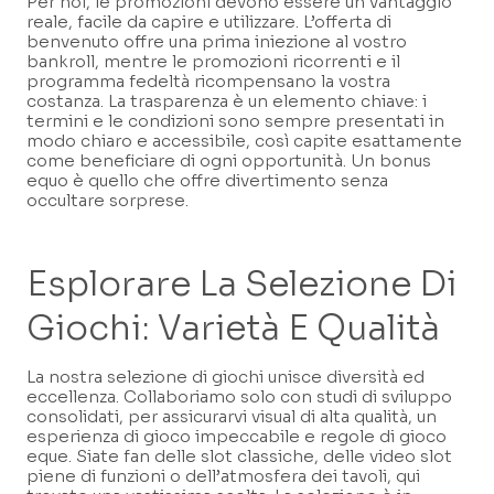
Per noi, le promozioni devono essere un vantaggio
reale, facile da capire e utilizzare. L’offerta di
benvenuto offre una prima iniezione al vostro
bankroll, mentre le promozioni ricorrenti e il
programma fedeltà ricompensano la vostra
costanza. La trasparenza è un elemento chiave: i
termini e le condizioni sono sempre presentati in
modo chiaro e accessibile, così capite esattamente
come beneficiare di ogni opportunità. Un bonus
equo è quello che offre divertimento senza
occultare sorprese.
Esplorare La Selezione Di
Giochi: Varietà E Qualità
La nostra selezione di giochi unisce diversità ed
eccellenza. Collaboriamo solo con studi di sviluppo
consolidati, per assicurarvi visual di alta qualità, un
esperienza di gioco impeccabile e regole di gioco
eque. Siate fan delle slot classiche, delle video slot
piene di funzioni o dell’atmosfera dei tavoli, qui