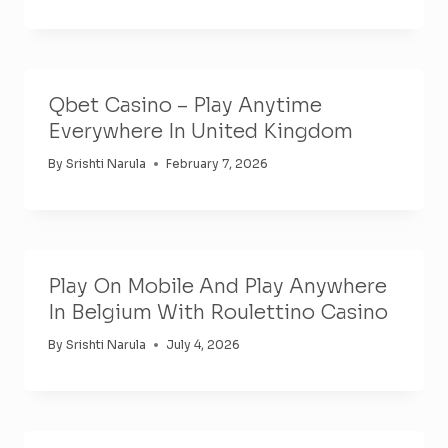
Qbet Casino – Play Anytime
Everywhere In United Kingdom
By
Srishti Narula
February 7, 2026
Play On Mobile And Play Anywhere
In Belgium With Roulettino Casino
By
Srishti Narula
July 4, 2026