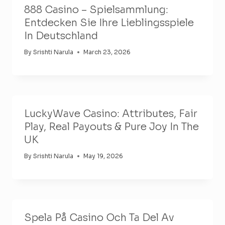
888 Casino – Spielsammlung:
Entdecken Sie Ihre Lieblingsspiele
In Deutschland
By
Srishti Narula
March 23, 2026
LuckyWave Casino: Attributes, Fair
Play, Real Payouts & Pure Joy In The
UK
By
Srishti Narula
May 19, 2026
Spela På Casino Och Ta Del Av