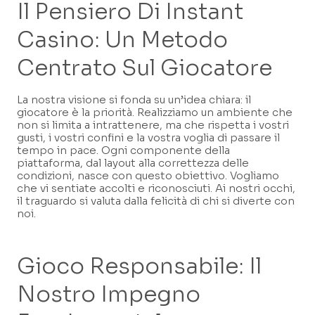
Il Pensiero Di Instant
Casino: Un Metodo
Centrato Sul Giocatore
La nostra visione si fonda su un’idea chiara: il
giocatore è la priorità. Realizziamo un ambiente che
non si limita a intrattenere, ma che rispetta i vostri
gusti, i vostri confini e la vostra voglia di passare il
tempo in pace. Ogni componente della
piattaforma, dal layout alla correttezza delle
condizioni, nasce con questo obiettivo. Vogliamo
che vi sentiate accolti e riconosciuti. Ai nostri occhi,
il traguardo si valuta dalla felicità di chi si diverte con
noi.
Gioco Responsabile: Il
Nostro Impegno