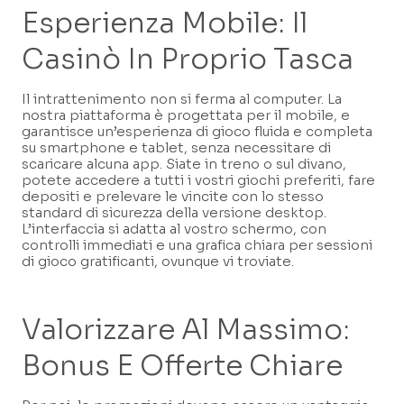
Esperienza Mobile: Il
Casinò In Proprio Tasca
Il intrattenimento non si ferma al computer. La
nostra piattaforma è progettata per il mobile, e
garantisce un’esperienza di gioco fluida e completa
su smartphone e tablet, senza necessitare di
scaricare alcuna app. Siate in treno o sul divano,
potete accedere a tutti i vostri giochi preferiti, fare
depositi e prelevare le vincite con lo stesso
standard di sicurezza della versione desktop.
L’interfaccia si adatta al vostro schermo, con
controlli immediati e una grafica chiara per sessioni
di gioco gratificanti, ovunque vi troviate.
Valorizzare Al Massimo:
Bonus E Offerte Chiare