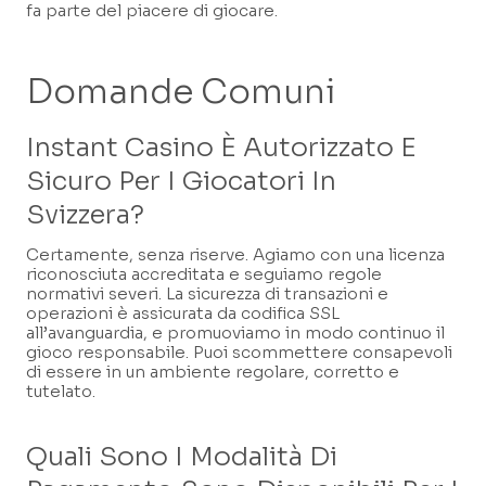
fa parte del piacere di giocare.
Domande Comuni
Instant Casino È Autorizzato E
Sicuro Per I Giocatori In
Svizzera?
Certamente, senza riserve. Agiamo con una licenza
riconosciuta accreditata e seguiamo regole
normativi severi. La sicurezza di transazioni e
operazioni è assicurata da codifica SSL
all’avanguardia, e promuoviamo in modo continuo il
gioco responsabile. Puoi scommettere consapevoli
di essere in un ambiente regolare, corretto e
tutelato.
Quali Sono I Modalità Di