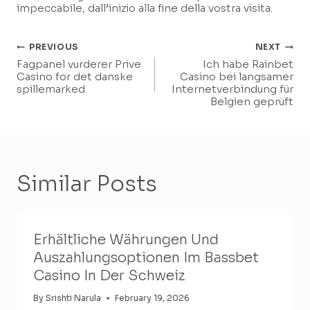
impeccabile, dall’inizio alla fine della vostra visita.
Post
PREVIOUS
NEXT
Fagpanel vurderer Prive
Ich habe Rainbet
Navigation
Casino for det danske
Casino bei langsamer
spillemarked
Internetverbindung für
Belgien geprüft
Similar Posts
Erhältliche Währungen Und
Auszahlungsoptionen Im Bassbet
Casino In Der Schweiz
By
Srishti Narula
February 19, 2026