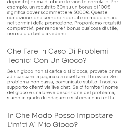
deposito) prima di ritirare le vincite correlate. Per
esempio, un requisito 30x su un bonus di 100€
significa dover scommettere 3000€. Queste
condizioni sono sempre riportate in modo chiaro
nei termini della promozione. Proponiamo requisiti
competitivi, per rendere i bonus qualcosa di utile,
non solo di bello a vedersi.
Che Fare In Caso Di Problemi
Tecnici Con Un Gioco?
Se un gioco non si carica o si blocca, provate prima
ad ricaricare la pagina o a resettare il browser. Se il
problema non passa, comunicate subito il nostro
supporto clienti via live chat. Se ci fornite il nome
del gioco e una breve descrizione del problema,
siamo in grado di indagare e sistemarlo in fretta.
In Che Modo Posso Impostare
Limiti Al Mio Gioco?