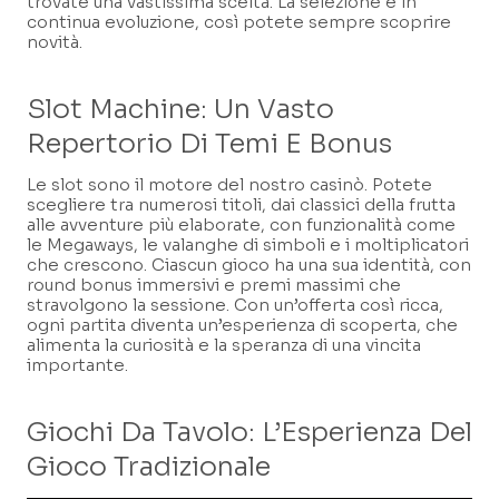
trovate una vastissima scelta. La selezione è in
continua evoluzione, così potete sempre scoprire
novità.
Slot Machine: Un Vasto
Repertorio Di Temi E Bonus
Le slot sono il motore del nostro casinò. Potete
scegliere tra numerosi titoli, dai classici della frutta
alle avventure più elaborate, con funzionalità come
le Megaways, le valanghe di simboli e i moltiplicatori
che crescono. Ciascun gioco ha una sua identità, con
round bonus immersivi e premi massimi che
stravolgono la sessione. Con un’offerta così ricca,
ogni partita diventa un’esperienza di scoperta, che
alimenta la curiosità e la speranza di una vincita
importante.
Giochi Da Tavolo: L’Esperienza Del
Gioco Tradizionale