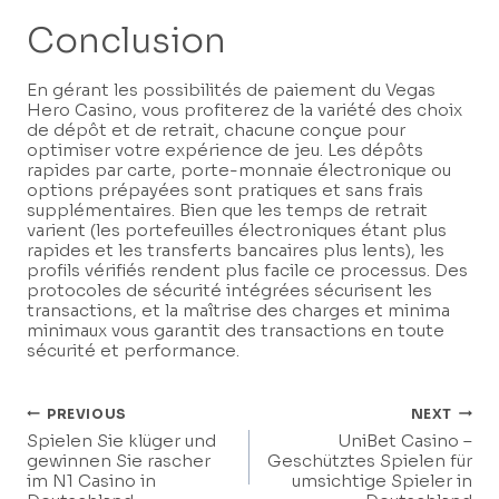
Conclusion
En gérant les possibilités de paiement du Vegas
Hero Casino, vous profiterez de la variété des choix
de dépôt et de retrait, chacune conçue pour
optimiser votre expérience de jeu. Les dépôts
rapides par carte, porte-monnaie électronique ou
options prépayées sont pratiques et sans frais
supplémentaires. Bien que les temps de retrait
varient (les portefeuilles électroniques étant plus
rapides et les transferts bancaires plus lents), les
profils vérifiés rendent plus facile ce processus. Des
protocoles de sécurité intégrées sécurisent les
transactions, et la maîtrise des charges et minima
minimaux vous garantit des transactions en toute
sécurité et performance.
Post
PREVIOUS
NEXT
Spielen Sie klüger und
UniBet Casino –
Navigation
gewinnen Sie rascher
Geschütztes Spielen für
im N1 Casino in
umsichtige Spieler in