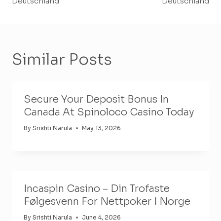
Deutschland
Deutschland
Similar Posts
Secure Your Deposit Bonus In
Canada At Spinoloco Casino Today
By
Srishti Narula
May 13, 2026
Incaspin Casino – Din Trofaste
Følgesvenn For Nettpoker I Norge
By
Srishti Narula
June 4, 2026