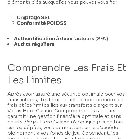
éléments clés auxquelles vous pouvez vous fier :
Cryptage SSL
Conformité PCI DSS
Authentification à deux facteurs (2FA)
Audits réguliers
Comprendre Les Frais Et
Les Limites
Après avoir assuré une sécurité optimale pour vos
transactions, il est important de comprendre les
frais et les limites liés aux transferts d’argent sur
Vegas Hero Casino. Comprendre ces facteurs
garantit une gestion financière optimale et sans
heurts. Vegas Hero Casino n’applique pas de frais
sur les dépôts, vous permettant ainsi d’accéder
pleinement à vos fonds de jeu. Cependant, les
méthodes de retrait peuvent entraîner des frais