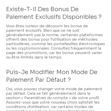
Existe-T-Il Des Bonus De
Paiement Exclusifs Disponibles ?
Vous êtes curieux de découvrir les bonus de
paiement exclusifs. Bien que ce ne soit
généralement pas la norme, certaines plateformes
offrent des bonus pour l’utilisation de méthodes
particulières, comme les portefeuilles électroniques
ou les cryptomonnaies. Consultez fréquemment la
page des promotions, car les bonus peuvent varier
ou être limités dans le temps.
Puis-Je Modifier Mon Mode De
Paiement Par Défaut ?
Oui, vous pouvez changer votre mode de paiement
par défaut. Cela se fait généralement dans la
section « Paramètres du compte » de votre profil.
Assurez-vous que votre nouveau choix satisfait les
conditions d’utilisation, car certains modes de