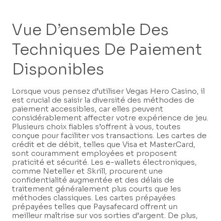
Vue D’ensemble Des
Techniques De Paiement
Disponibles
Lorsque vous pensez d’utiliser Vegas Hero Casino, il
est crucial de saisir la diversité des méthodes de
paiement accessibles, car elles peuvent
considérablement affecter votre expérience de jeu.
Plusieurs choix fiables s’offrent à vous, toutes
conçue pour faciliter vos transactions. Les cartes de
crédit et de débit, telles que Visa et MasterCard,
sont couramment employées et proposent
praticité et sécurité. Les e-wallets électroniques,
comme Neteller et Skrill, procurent une
confidentialité augmentée et des délais de
traitement généralement plus courts que les
méthodes classiques. Les cartes prépayées
prépayées telles que Paysafecard offrent un
meilleur maîtrise sur vos sorties d’argent. De plus,