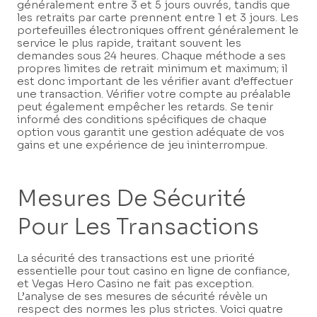
généralement entre 3 et 5 jours ouvrés, tandis que
les retraits par carte prennent entre 1 et 3 jours. Les
portefeuilles électroniques offrent généralement le
service le plus rapide, traitant souvent les
demandes sous 24 heures. Chaque méthode a ses
propres limites de retrait minimum et maximum; il
est donc important de les vérifier avant d’effectuer
une transaction. Vérifier votre compte au préalable
peut également empêcher les retards. Se tenir
informé des conditions spécifiques de chaque
option vous garantit une gestion adéquate de vos
gains et une expérience de jeu ininterrompue.
Mesures De Sécurité
Pour Les Transactions
La sécurité des transactions est une priorité
essentielle pour tout casino en ligne de confiance,
et Vegas Hero Casino ne fait pas exception.
L’analyse de ses mesures de sécurité révèle un
respect des normes les plus strictes. Voici quatre