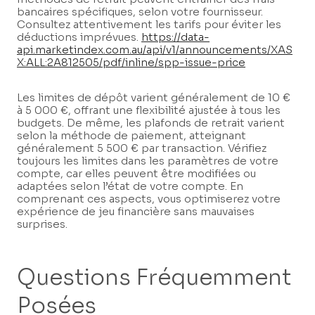
bancaires spécifiques, selon votre fournisseur.
Consultez attentivement les tarifs pour éviter les
déductions imprévues.
https://data-
api.marketindex.com.au/api/v1/announcements/XAS
X:ALL:2A812505/pdf/inline/spp-issue-price
Les limites de dépôt varient généralement de 10 €
à 5 000 €, offrant une flexibilité ajustée à tous les
budgets. De même, les plafonds de retrait varient
selon la méthode de paiement, atteignant
généralement 5 500 € par transaction. Vérifiez
toujours les limites dans les paramètres de votre
compte, car elles peuvent être modifiées ou
adaptées selon l’état de votre compte. En
comprenant ces aspects, vous optimiserez votre
expérience de jeu financière sans mauvaises
surprises.
Questions Fréquemment
Posées