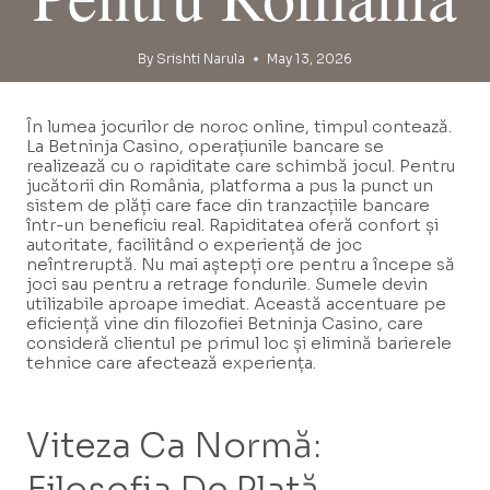
By
Srishti Narula
May 13, 2026
În lumea jocurilor de noroc online, timpul contează.
La Betninja Casino, operațiunile bancare se
realizează cu o rapiditate care schimbă jocul. Pentru
jucătorii din România, platforma a pus la punct un
sistem de plăți care face din tranzacțiile bancare
într-un beneficiu real. Rapiditatea oferă confort și
autoritate, facilitând o experiență de joc
neîntreruptă. Nu mai aștepți ore pentru a începe să
joci sau pentru a retrage fondurile. Sumele devin
utilizabile aproape imediat. Această accentuare pe
eficiență vine din filozofiei Betninja Casino, care
consideră clientul pe primul loc și elimină barierele
tehnice care afectează experiența.
Viteza Ca Normă:
Filosofia De Plată