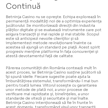
Continuă
Betninja Casino nu se oprește. Echipa explorează în
permanență modalități noi de a optimiza experiența
jucătorului. Se monitorizează direcții din industria
plăților digitale și se evaluează instrumente care pot
asigura tranzacții și mai rapide și mai stabile. Scopul
este să anticipezi nevoile clienților și să
implementezi metode revoluționare înainte ca
acestea să ajungă un standard pe piață. Acest spirit
progresiv menține platforma în fața concurenței și
atestă devotamentul față de calitate.
Părerea comunității din România contează mult în
acest proces, iar Betninja Casino susține jucătorii să
își spună ideile. Fiecare sugestie poate ajuta la
îmbunătățirea sistemului, transformându-l mai bun
pentru toată lumea. Viitorul sosește cu garantarea
unor metode de plată noi, a unor procese de
verificare mai rapidizate și, bineînțeles, a unor
standarde de viteză și securitate și mai înalte.
Betninja Casino intenționează să fie în frunte în
acest domeniu, transformând visul unor tranzacții