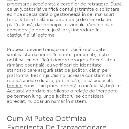
procesarea accelerată a cererilor de retragere. După
ce un jucător își verifică contul și trimite o solicitare,
echipa specializată o gestionează în cel mai scurt
timp. Viteza finală mai depinde și de metoda de
plată aleasă, dar principiul cazinoului rămâne clar:
considerație pentru jucător și încredere în
câștigurile lui legitime.
Procesul devine transparent. Jucătorul poate
verifica starea cererii în contul personal și este
notificat cu notificări despre progres. Securitatea
rămâne esențială, cu verificări de identitate
standard care asigură atât pe jucător, cât și pe
platformă. Betninja Casino lucrează constant să
reducă aceste durate, pentru că știe că accesul la
fonduri
constituie prima dorință a oricărui câștigător.
Această abordare stabilește o relație de încredere
pe termen lung, unde jucătorul se consideră
apreciat, nu doar un număr în sistem.
Cum Ai Putea Optimiza
Experiența De Tranzacționare