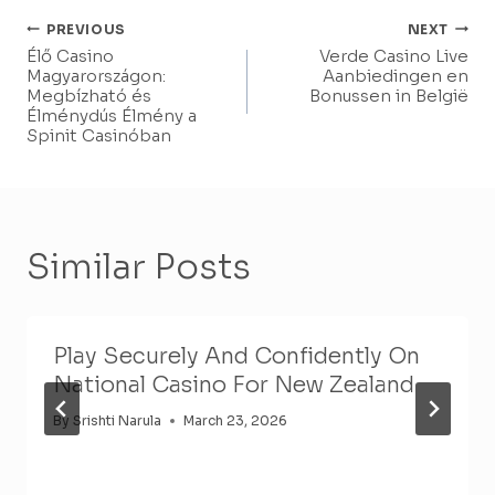
Post
PREVIOUS
NEXT
Élő Casino
Verde Casino Live
Navigation
Magyarországon:
Aanbiedingen en
Megbízható és
Bonussen in België
Élménydús Élmény a
Spinit Casinóban
Similar Posts
Play Securely And Confidently On
National Casino For New Zealand
By
Srishti Narula
March 23, 2026