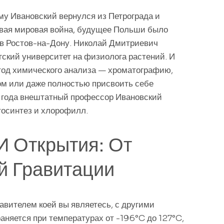
ому Ивановский вернулся из Петрограда и
ервая мировая война, будущее Польши было
 в Ростов-на-Дону. Николай Дмитриевич
ргский университет на физиолога растений. И
етод химического анализа — хроматографию,
ом или даже полностью присвоить себе
1 года внештатный профессор Ивановский
тосинтез и хлорофилл.
И Открытия: От
й Гравитации
авителем коей вы являетесь, с другими
няется при температурах от -196°C до 127°C,