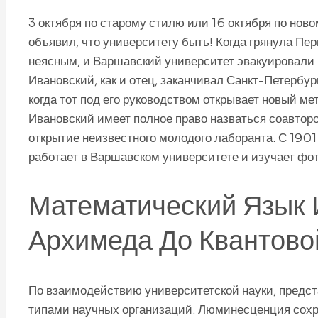
3 октября по старому стилю или 16 октября по нов
объявил, что университету быть! Когда грянула П
неясным, и Варшавский университет эвакуировали
Ивановский, как и отец, заканчивал Санкт-Петербу
когда тот под его руководством открывает новый м
Ивановский имеет полное право назваться соавтор
открытие неизвестного молодого лаборанта. С 190
работает в Варшавском университете и изучает фо
Математический Язык 
Архимеда До Квантово
По взаимодействию университетской науки, предст
типами научных организаций. Люминесценция сохра