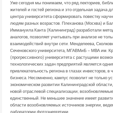
Уже сегодня мы понимаем, что ряд лекториев, библ
жителей и гостей региона и это отдельная задача 
центра университета сформировать повестку науч
людям разных возрастов. Плеханова (Москва) и Ба
Иммануила Канта (Калининград) разработали метод
аналогов, позволяет учитывать при анализе не толь
взаимодействий внутри сети. Менделеева, Сколковс
Сеченовского университета, МГАВМиБ – МВА им. Кр
(прогрессивного) университета с растущими возмо
технологических задач предприятий является одн
привлекательность региона в глазах инвесторов, в 
бизнеса. Несомненно, кампус позволит не только у
экономическом развитии Калининградской области,
новой отраслевой специализации; возобновляемые 
единственный. Не меньшее значение имеет развити
области возобновляемых источников энергии, веде
лаборатории фотоэнергетики.