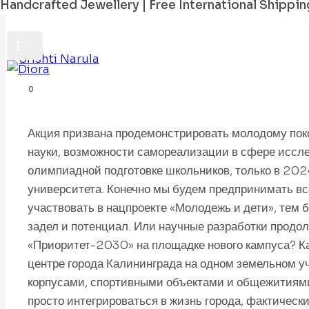
Handcrafted Jewellery | Free International Shippin
By
Srishti Narula
April 28, 2022
December 18, 2025
0
Акция призвана продемонстрировать молодому по
науки, возможности самореализации в сфере иссле
олимпиадной подготовке школьников, только в 20
университета. Конечно мы будем предпринимать вс
участвовать в нацпроекте «Молодежь и дети», тем 
задел и потенциал. Или научные разработки продол
«Приоритет-2030» на площадке нового кампуса? Ка
центре города Калининграда на одном земельном 
корпусами, спортивными объектами и общежитиями
просто интегрироваться в жизнь города, фактическ