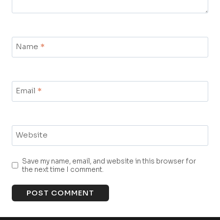
Name
*
Email
*
Website
Save my name, email, and website in this browser for
the next time I comment.