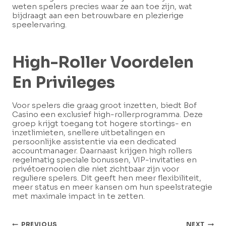
weten spelers precies waar ze aan toe zijn, wat
bijdraagt aan een betrouwbare en plezierige
speelervaring.
High-Roller Voordelen
En Privileges
Voor spelers die graag groot inzetten, biedt Bof
Casino een exclusief high-rollerprogramma. Deze
groep krijgt toegang tot hogere stortings- en
inzetlimieten, snellere uitbetalingen en
persoonlijke assistentie via een dedicated
accountmanager. Daarnaast krijgen high rollers
regelmatig speciale bonussen, VIP-invitaties en
privétoernooien die niet zichtbaar zijn voor
reguliere spelers. Dit geeft hen meer flexibiliteit,
meer status en meer kansen om hun speelstrategie
met maximale impact in te zetten.
PREVIOUS
NEXT