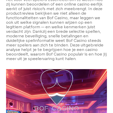
zij kunnen beoordelen of een online casino eerlijk
werkt of juist risico’s met zich meebrengt. In deze
productreview bekijken we niet alleen de
functionaliteiten van Bof Casino, maar leggen we
ook uit welke signalen kunnen wijzen op een
legitiem platform — en welke kenmerken juist
verdacht zijn. Dankzij een brede selectie spellen,
moderne beveiliging, snelle betalingen en
duidelijke spelinformatie weet Bof Casino steeds
meer spelers aan zich te binden. Deze uitgebreide
analyse helpt je te begrijpen hoe je een casino
beoordeelt, waarom Bof Casino populair is en hoe jij
meer uit je speelervaring kunt halen.