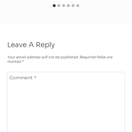
Leave A Reply
Your email address will not be published.
Required fields are
marked
*
Comment
*