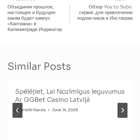
Post
Объединяя прошлое,
Обзор You to Subs:
Navigation
настоящее и будущее:
сервис для привлечения
каким будет кампус
подписчиков в Инстаграм
«Кантиана» в
Калининграде Индикатор
Similar Posts
Spēlējiet, Lai Nozīmīgus Ieguvumus
Ar GGBet Casino Latvijā
By
Srishti Narula
June 14, 2026