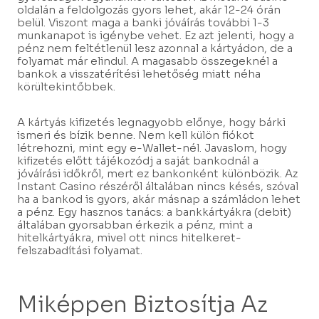
oldalán a feldolgozás gyors lehet, akár 12-24 órán
belül. Viszont maga a banki jóváírás további 1-3
munkanapot is igénybe vehet. Ez azt jelenti, hogy a
pénz nem feltétlenül lesz azonnal a kártyádon, de a
folyamat már elindul. A magasabb összegeknél a
bankok a visszatérítési lehetőség miatt néha
körültekintőbbek.
A kártyás kifizetés legnagyobb előnye, hogy bárki
ismeri és bízik benne. Nem kell külön fiókot
létrehozni, mint egy e-Wallet-nél. Javaslom, hogy
kifizetés előtt tájékozódj a saját bankodnál a
jóváírási időkről, mert ez bankonként különbözik. Az
Instant Casino részéről általában nincs késés, szóval
ha a bankod is gyors, akár másnap a számládon lehet
a pénz. Egy hasznos tanács: a bankkártyákra (debit)
általában gyorsabban érkezik a pénz, mint a
hitelkártyákra, mivel ott nincs hitelkeret-
felszabadítási folyamat.
Miképpen Biztosítja Az