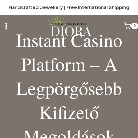
Skip
Handcrafted Jewellery | Free International Shipping
to
content
UNCATEGORIZED
0
Instant Casino
Platform – A
Legpörgősebb
Kifizető
Megoldások