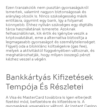
Ezen tranzakciók nem pusztán gyorsaságukról
ismertek, valamint nagyon biztonságosak és
aránylag olcsók is. Nincs szükségesség másik
entitásra, úgymint egy bank, így a folyamat
könnyebb. Ehhez nyilván szükséges egy digitális
tárca használatának ismerete. Azoknak
felhasználóknak, kik értik és igénybe veszik a
kriptovalutákat, eme a alternatíva biztosítja a
legmagasabb gyorsaságot és személytelenséget.
Figyelj oda a blokklánc költségekre (gas fee),
melyek a aktivitástól függvényében változnak, és
meghatározhatják, hogy milyen összegű pénzt
kézhez veszel a végén.
Bankkártyás Kifizetések
Tempója És Részletei
A Visa és MasterCard továbbra is igen elterjedt
fizetési mód, befizetésre és kifizetésre is. A
gyorsaságuk ugyanakkor változó. Az Instant Casino