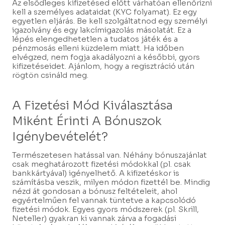
Az elsődleges kifizetésed előtt várhatóan ellenőrizni
kell a személyes adataidat (KYC folyamat). Ez egy
egyetlen eljárás. Be kell szolgáltatnod egy személyi
igazolvány és egy lakcímigazolás másolatát. Ez a
lépés elengedhetetlen a tudatos játék és a
pénzmosás elleni küzdelem miatt. Ha időben
elvégzed, nem fogja akadályozni a későbbi, gyors
kifizetéseidet. Ajánlom, hogy a regisztráció után
rögtön csináld meg.
A Fizetési Mód Kiválasztása
Miként Érinti A Bónuszok
Igénybevételét?
Természetesen hatással van. Néhány bónuszajánlat
csak meghatározott fizetési módokkal (pl. csak
bankkártyával) igényelhető. A kifizetéskor is
számításba veszik, milyen módon fizettél be. Mindig
nézd át gondosan a bónusz feltételeit, ahol
egyértelműen fel vannak tüntetve a kapcsolódó
fizetési módok. Egyes gyors módszerek (pl. Skrill,
Neteller) gyakran ki vannak zárva a fogadási