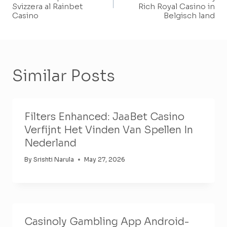
Navigation
Svizzera al Rainbet
Rich Royal Casino in
Casino
Belgisch land
Similar Posts
Filters Enhanced: JaaBet Casino
Verfijnt Het Vinden Van Spellen In
Nederland
By
Srishti Narula
May 27, 2026
Casinoly Gambling App Android-