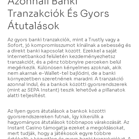
Azonnali Banki
Tranzakciók És Gyors
Átutalások
Az gyors banki tranzakciók, mint a Trustly vagy a
Sofort, jó kompromisszumot kínálnak a sebesség és
a direkt banki kapcsolat között. Ezekkel a saját
internetbankod felületén kezdeményezhetsz
tranzakciót, és a pénz többnyire perceken belül
megérkezik. Különösen kényelmes azoknak, akik
nem akarnak e-Wallet-tel bajlódni, de a banki
környezetben szeretnének maradni. A tranzakció
azonnal indul, és a bankok közötti gyorsrendszerek
(mint az SEPA Instant) teszik lehetővé a pillanatok
alatti teljesítést.
Az ilyen gyors átutalások a bankok közötti
gyorsrendszereken futnak, így kikerülik a
hagyományos átutalások többnapos várakozását. Az
Instant Casino támogatja ezeket a megoldásokat,
mert tudják, hogy a játékosok egyre többre
értékelik a közvetlen és gyors banki tranzakciókat. A