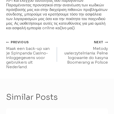
API και ελέγχου ταυτότητας δύο παραγόντων.
Παραμένοντας προνοητικοί στην ανανέωση των κωδικών
πρόσβασής μας και στην διαχείριση πιθανών προβλημάτων
σύνδεσης, μπορούμε να κρατήσουμε τόσο την ασφάλεια
των λογαριασμών μας όσο και την ποιότητα του παιχνιδιού
μας. Ας υιοθετήσουμε αυτές τις κατευθύνσεις για μια ομαλή
και ασφαλή εμπειρία online καζίνο μαζί.
Post
PREVIOUS
NEXT
Maak een back-up van
Metody
Navigation
je Spinpanda Casino-
uwierzytelniania: Pełne
inloggegevens voor
logowanie do kasyna
gebruikers uit
Boomerang w Polsce
Nederland.
Similar Posts