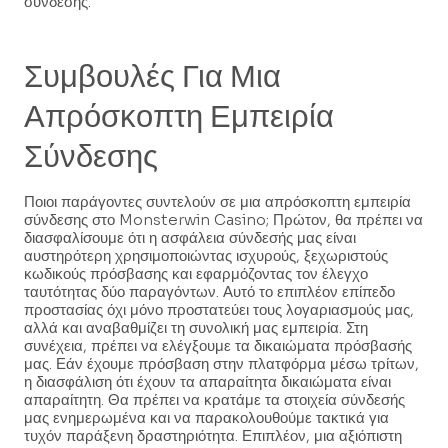
σύνδεσης.
Συμβουλές Για Μια
Απρόσκοπτη Εμπειρία
Σύνδεσης
Ποιοι παράγοντες συντελούν σε μια απρόσκοπτη εμπειρία
σύνδεσης στο Monsterwin Casino; Πρώτον, θα πρέπει να
διασφαλίσουμε ότι η ασφάλεια σύνδεσής μας είναι
αυστηρότερη χρησιμοποιώντας ισχυρούς, ξεχωριστούς
κωδικούς πρόσβασης και εφαρμόζοντας τον έλεγχο
ταυτότητας δύο παραγόντων. Αυτό το επιπλέον επίπεδο
προστασίας όχι μόνο προστατεύει τους λογαριασμούς μας,
αλλά και αναβαθμίζει τη συνολική μας εμπειρία. Στη
συνέχεια, πρέπει να ελέγξουμε τα δικαιώματα πρόσβασής
μας. Εάν έχουμε πρόσβαση στην πλατφόρμα μέσω τρίτων,
η διασφάλιση ότι έχουν τα απαραίτητα δικαιώματα είναι
απαραίτητη. Θα πρέπει να κρατάμε τα στοιχεία σύνδεσής
μας ενημερωμένα και να παρακολουθούμε τακτικά για
τυχόν παράξενη δραστηριότητα. Επιπλέον, μια αξιόπιστη