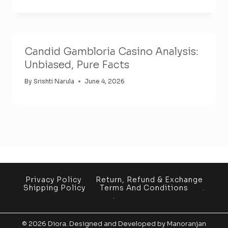
Candid Gambloria Casino Analysis:
Unbiased, Pure Facts
By
Srishti Narula
June 4, 2026
Privacy Policy
Return, Refund & Exchange
Shipping Policy
Terms And Conditions
.
.
© 2026 Diora. Designed and Developed by
Manoranjan