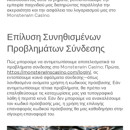
εμπειρία παιχνιδιού μας διατηρώντας παράλληλα την
ακεραιότητα και την ασφάλεια του λογαριασμού μας στο
Monsterwin Casino.
Επίλυση Συνηθισμένων
Προβλημάτων Σύνδεσης
Πώς μπορούμε να αντιμετωπίσουμε αποτελεσματικά τα
προβλήματα σύνδεσης στο Monsterwin Casino; Πρώτα,
https://monsterwinscasino.com/login/
, ας
εντοπίσουμε κοινά σφάλματα σύνδεσης—όπως
λανθασμένα ονόματα χρήστη ή κωδικούς πρόσβασης. Εάν
αντιμετωπίσουμε τέτοια προβλήματα, θα πρέπει να
επαληθεύσουμε τις καταχωρίσεις μας για τυπογραφικά
λάθη ή περιττά κενά. Εάν δεν μπορούμε να ανακαλέσουμε
τον κωδικό πρόσβασής μας, η χρήση της επιλογής
επαναφοράς κωδικού πρόσβασης θα μας καθοδηγήσει στην
σίγουρη επαναφορά του.