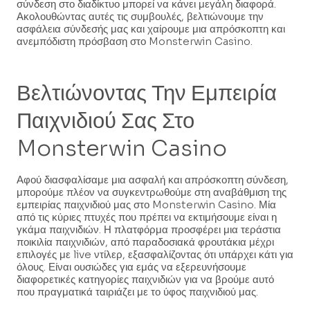
σύνδεση στο διαδίκτυο μπορεί να κάνει μεγάλη διαφορά.
Ακολουθώντας αυτές τις συμβουλές, βελτιώνουμε την
ασφάλεια σύνδεσής μας και χαίρουμε μια απρόσκοπτη και
ανεμπόδιστη πρόσβαση στο Monsterwin Casino.
Βελτιώνοντας Την Εμπειρία
Παιχνιδιού Σας Στο
Monsterwin Casino
Αφού διασφαλίσαμε μια ασφαλή και απρόσκοπτη σύνδεση,
μπορούμε πλέον να συγκεντρωθούμε στη αναβάθμιση της
εμπειρίας παιχνιδιού μας στο Monsterwin Casino. Μία
από τις κύριες πτυχές που πρέπει να εκτιμήσουμε είναι η
γκάμα παιχνιδιών. Η πλατφόρμα προσφέρει μια τεράστια
ποικιλία παιχνιδιών, από παραδοσιακά φρουτάκια μέχρι
επιλογές με live ντίλερ, εξασφαλίζοντας ότι υπάρχει κάτι για
όλους. Είναι ουσιώδες για εμάς να εξερευνήσουμε
διαφορετικές κατηγορίες παιχνιδιών για να βρούμε αυτό
που πραγματικά ταιριάζει με το ύφος παιχνιδιού μας.