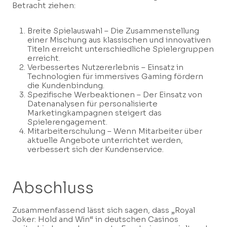
Betracht ziehen:
Breite Spielauswahl – Die Zusammenstellung
einer Mischung aus klassischen und innovativen
Titeln erreicht unterschiedliche Spielergruppen
erreicht.
Verbessertes Nutzererlebnis – Einsatz in
Technologien für immersives Gaming fördern
die Kundenbindung.
Spezifische Werbeaktionen – Der Einsatz von
Datenanalysen für personalisierte
Marketingkampagnen steigert das
Spielerengagement.
Mitarbeiterschulung – Wenn Mitarbeiter über
aktuelle Angebote unterrichtet werden,
verbessert sich der Kundenservice.
Abschluss
Zusammenfassend lässt sich sagen, dass „Royal
Joker: Hold and Win“ in deutschen Casinos