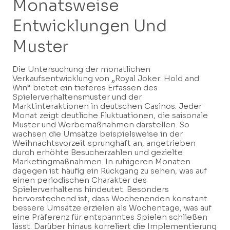
Monatsweise
Entwicklungen Und
Muster
Die Untersuchung der monatlichen
Verkaufsentwicklung von „Royal Joker: Hold and
Win“ bietet ein tieferes Erfassen des
Spielerverhaltensmuster und der
Marktinteraktionen in deutschen Casinos. Jeder
Monat zeigt deutliche Fluktuationen, die saisonale
Muster und Werbemaßnahmen darstellen. So
wachsen die Umsätze beispielsweise in der
Weihnachtsvorzeit sprunghaft an, angetrieben
durch erhöhte Besucherzahlen und gezielte
Marketingmaßnahmen. In ruhigeren Monaten
dagegen ist häufig ein Rückgang zu sehen, was auf
einen periodischen Charakter des
Spielerverhaltens hindeutet. Besonders
hervorstechend ist, dass Wochenenden konstant
bessere Umsätze erzielen als Wochentage, was auf
eine Präferenz für entspanntes Spielen schließen
lässt. Darüber hinaus korreliert die Implementierung