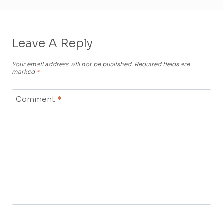
Leave A Reply
Your email address will not be published.
Required fields are
marked
*
Comment
*