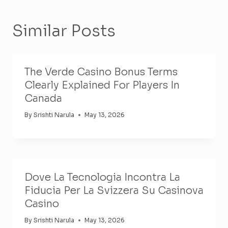
Similar Posts
The Verde Casino Bonus Terms
Clearly Explained For Players In
Canada
By
Srishti Narula
May 13, 2026
Dove La Tecnologia Incontra La
Fiducia Per La Svizzera Su Casinova
Casino
By
Srishti Narula
May 13, 2026