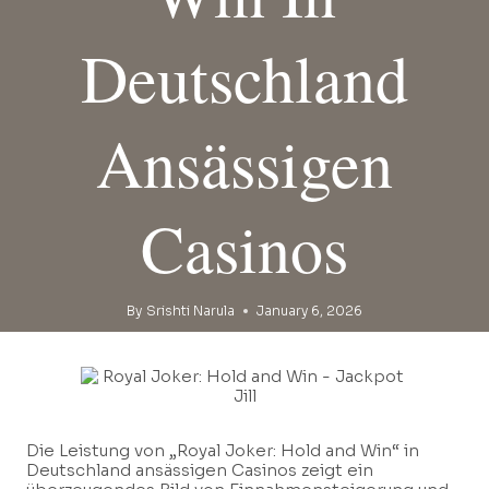
Deutschland
Ansässigen
Casinos
By
Srishti Narula
January 6, 2026
Die Leistung von „Royal Joker: Hold and Win“ in
Deutschland ansässigen Casinos zeigt ein