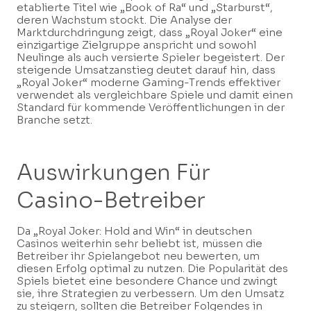
etablierte Titel wie „Book of Ra“ und „Starburst“,
deren Wachstum stockt. Die Analyse der
Marktdurchdringung zeigt, dass „Royal Joker“ eine
einzigartige Zielgruppe anspricht und sowohl
Neulinge als auch versierte Spieler begeistert. Der
steigende Umsatzanstieg deutet darauf hin, dass
„Royal Joker“ moderne Gaming-Trends effektiver
verwendet als vergleichbare Spiele und damit einen
Standard für kommende Veröffentlichungen in der
Branche setzt.
Auswirkungen Für
Casino-Betreiber
Da „Royal Joker: Hold and Win“ in deutschen
Casinos weiterhin sehr beliebt ist, müssen die
Betreiber ihr Spielangebot neu bewerten, um
diesen Erfolg optimal zu nutzen. Die Popularität des
Spiels bietet eine besondere Chance und zwingt
sie, ihre Strategien zu verbessern. Um den Umsatz
zu steigern, sollten die Betreiber Folgendes in