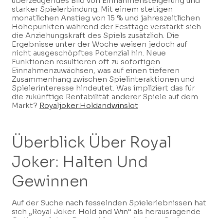
überzeugendes Bild von Einnahmensteigerung und
starker Spielerbindung. Mit einem stetigen
monatlichen Anstieg von 15 % und jahreszeitlichen
Höhepunkten während der Festtage verstärkt sich
die Anziehungskraft des Spiels zusätzlich. Die
Ergebnisse unter der Woche weisen jedoch auf
nicht ausgeschöpftes Potenzial hin. Neue
Funktionen resultieren oft zu sofortigen
Einnahmenzuwächsen, was auf einen tieferen
Zusammenhang zwischen Spielinteraktionen und
Spielerinteresse hindeutet. Was impliziert das für
die zukünftige Rentabilität anderer Spiele auf dem
Markt?
Royaljoker:Holdandwinslot
Überblick Über Royal
Joker: Halten Und
Gewinnen
Auf der Suche nach fesselnden Spielerlebnissen hat
sich „Royal Joker: Hold and Win“ als herausragende