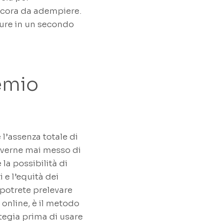
ancora da adempiere.
ture in un secondo
remio
 l’assenza totale di
 averne mai messo di
la possibilità di
 e l’equità dei
e potrete prelevare
o online, è il metodo
ategia prima di usare