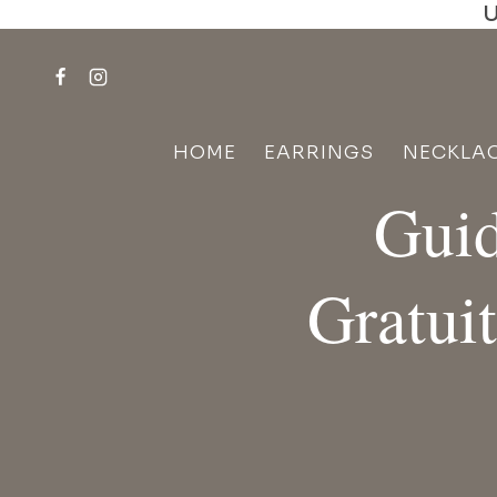
U
Skip
to
content
HOME
EARRINGS
NECKLA
Guid
Gratui