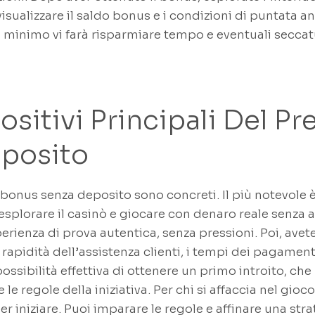
ualizzare il saldo bonus e i condizioni di puntata 
l minimo vi farà risparmiare tempo e eventuali secca
ositivi Principali Del P
posito
n bonus senza deposito sono concreti. Il più notevole è
 esplorare il casinò e giocare con denaro reale senza
erienza di prova autentica, senza pressioni. Poi, avete 
rapidità dell’assistenza clienti, i tempi dei pagamenti
a possibilità effettiva di ottenere un primo introito, ch
 le regole della iniziativa. Per chi si affaccia nel gioc
er iniziare. Puoi imparare le regole e affinare una str