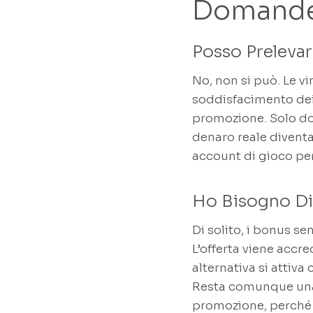
Domande
Posso Preleva
No, non si può. Le v
soddisfacimento dei 
promozione. Solo dop
denaro reale diventa
account di gioco pe
Ho Bisogno Di
Di solito, i bonus s
L’offerta viene accre
alternativa si attiv
Resta comunque una 
promozione, perché l