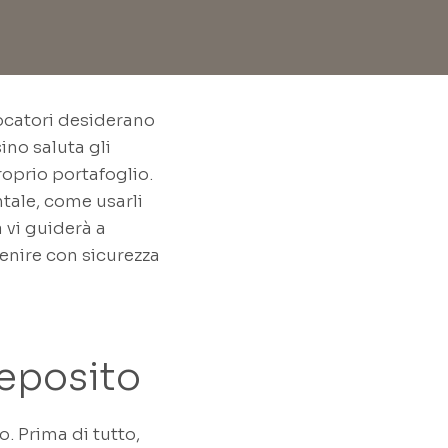
ocatori desiderano
ino saluta gli
roprio portafoglio.
tale, come usarli
 vi guiderà a
venire con sicurezza
eposito
. Prima di tutto,