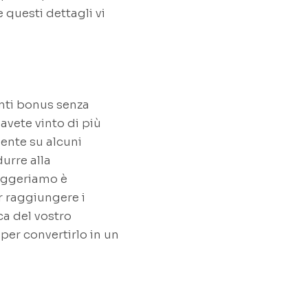
 questi dettagli vi
Tanti bonus senza
avete vinto di più
mente su alcuni
urre alla
suggeriamo è
er raggiungere i
ca del vostro
 per convertirlo in un