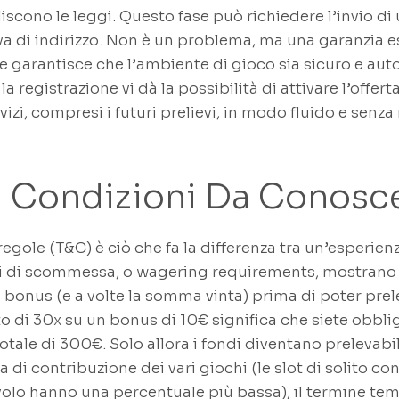
liscono le leggi. Questo fase può richiedere l’invio 
va di indirizzo. Non è un problema, ma una garanzia es
e garantisce che l’ambiente di gioco sia sicuro e autor
a registrazione vi dà la possibilità di attivare l’offerta
vizi, compresi i futuri prelievi, in modo fluido e senza 
E Condizioni Da Conosc
 regole (T&C) è ciò che fa la differenza tra un’esperie
iti di scommessa, o wagering requirements, mostrano
el bonus (e a volte la somma vinta) prima di poter pr
o di 30x su un bonus di 10€ significa che siete obblig
ale di 300€. Solo allora i fondi diventano prelevabili
a di contribuzione dei vari giochi (le slot di solito co
volo hanno una percentuale più bassa), il termine te