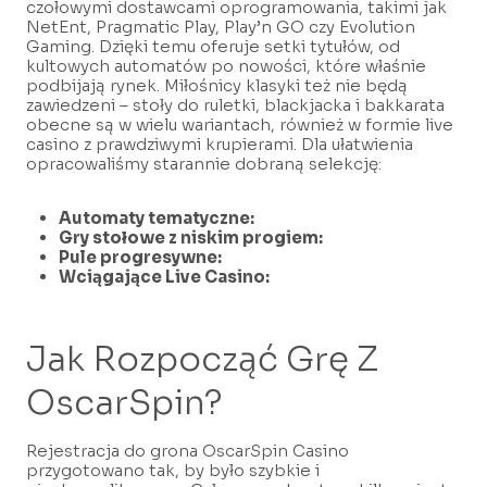
czołowymi dostawcami oprogramowania, takimi jak
NetEnt, Pragmatic Play, Play’n GO czy Evolution
Gaming. Dzięki temu oferuje setki tytułów, od
kultowych automatów po nowości, które właśnie
podbijają rynek. Miłośnicy klasyki też nie będą
zawiedzeni – stoły do ruletki, blackjacka i bakkarata
obecne są w wielu wariantach, również w formie live
casino z prawdziwymi krupierami. Dla ułatwienia
opracowaliśmy starannie dobraną selekcję:
Automaty tematyczne:
Gry stołowe z niskim progiem:
Pule progresywne:
Wciągające Live Casino:
Jak Rozpocząć Grę Z
OscarSpin?
Rejestracja do grona OscarSpin Casino
przygotowano tak, by było szybkie i