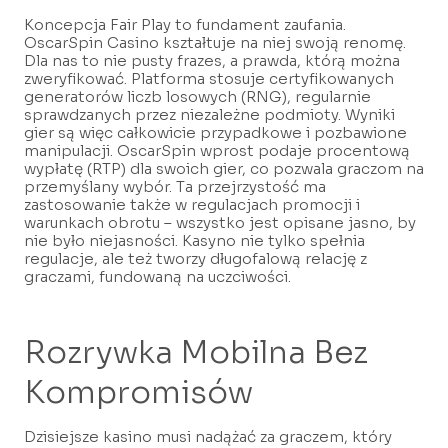
Koncepcja Fair Play to fundament zaufania.
OscarSpin Casino kształtuje na niej swoją renomę.
Dla nas to nie pusty frazes, a prawda, którą można
zweryfikować. Platforma stosuje certyfikowanych
generatorów liczb losowych (RNG), regularnie
sprawdzanych przez niezależne podmioty. Wyniki
gier są więc całkowicie przypadkowe i pozbawione
manipulacji. OscarSpin wprost podaje procentową
wypłatę (RTP) dla swoich gier, co pozwala graczom na
przemyślany wybór. Ta przejrzystość ma
zastosowanie także w regulacjach promocji i
warunkach obrotu – wszystko jest opisane jasno, by
nie było niejasności. Kasyno nie tylko spełnia
regulacje, ale też tworzy długofalową relację z
graczami, fundowaną na uczciwości.
Rozrywka Mobilna Bez
Kompromisów
Dzisiejsze kasino musi nadążać za graczem, który