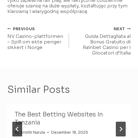
tylko zapewnia fair play, ale faktycznie codziennie
oferuje szansę na duże wypłaty, kształtując przy tym
klarowną i wiarygodną współpracę.
Post
PREVIOUS
NEXT
NV Casino-plattformen
Guida Dettagliata al
Navigation
– Spill om ekte penger
Bonus Gratuito di
sikkert i Norge
Rainbet Casino per i
Giocatori d’Italia
Similar Posts
The Best Betting Websites In
Tanzania
By
Srishti Narula
December 18, 2025