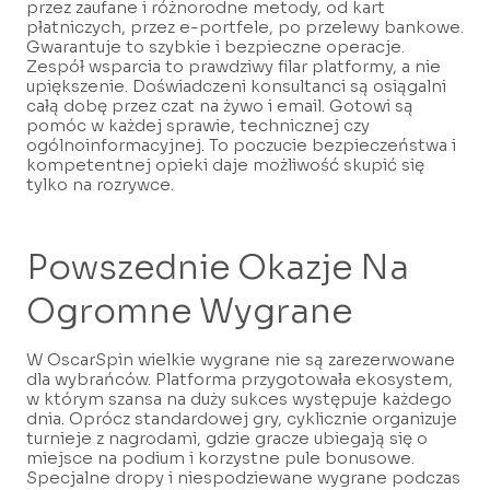
przez zaufane i różnorodne metody, od kart
płatniczych, przez e-portfele, po przelewy bankowe.
Gwarantuje to szybkie i bezpieczne operacje.
Zespół wsparcia to prawdziwy filar platformy, a nie
upiększenie. Doświadczeni konsultanci są osiągalni
całą dobę przez czat na żywo i email. Gotowi są
pomóc w każdej sprawie, technicznej czy
ogólnoinformacyjnej. To poczucie bezpieczeństwa i
kompetentnej opieki daje możliwość skupić się
tylko na rozrywce.
Powszednie Okazje Na
Ogromne Wygrane
W OscarSpin wielkie wygrane nie są zarezerwowane
dla wybrańców. Platforma przygotowała ekosystem,
w którym szansa na duży sukces występuje każdego
dnia. Oprócz standardowej gry, cyklicznie organizuje
turnieje z nagrodami, gdzie gracze ubiegają się o
miejsce na podium i korzystne pule bonusowe.
Specjalne dropy i niespodziewane wygrane podczas