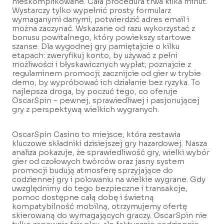
nieskomplikowane. Cała procedura trwa kilka minut.
Wystarczy tylko wypełnić prosty formularz
wymaganymi danymi, potwierdzić adres email i
można zaczynać. Wskazane od razu wykorzystać z
bonusu powitalnego, który powiekszy startowe
szanse. Dla wygodnej gry pamiętajcie o kilku
etapach: zweryfikuj konto, by używać z pełni
możliwości i błyskawicznych wypłat; poznajcie z
regulaminem promocji; zacznijcie od gier w trybie
demo, by wypróbować ich działanie bez ryzyka. To
najlepsza droga, by poczuć tego, co oferuje
OscarSpin – pewnej, sprawiedliwej i pasjonującej
gry z perspektywą wielkich wygranych.
OscarSpin Casino to miejsce, która zestawia
kluczowe składniki dzisiejszej gry hazardowej. Nasza
analiza pokazuje, że sprawiedliwość gry, wielki wybór
gier od czołowych twórców oraz jasny system
promocji budują atmosferę sprzyjające do
codziennej gry i polowaniu na wielkie wygrane. Gdy
uwzględnimy do tego bezpieczne i transakcje,
pomoc dostępne całą dobę i świetną
kompatybilność mobilną, otrzymujemy ofertę
skierowaną do wymagających graczy. OscarSpin nie