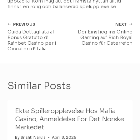
upptäcka. Kom ihåg att det främsta nyttan alltid
finns i en rolig och balanserad spelupplevelse.
Post
PREVIOUS
NEXT
Guida Dettagliata al
Der Einstieg ins Online
Navigation
Bonus Gratuito di
Gaming auf Rich Royal
Rainbet Casino per i
Casino für Österreich
Giocatori d’Italia
Similar Posts
Ekte Spilleropplevelse Hos Mafia
Casino, Anmeldelse For Det Norske
Markedet
By
Srishti Narula
April 8, 2026