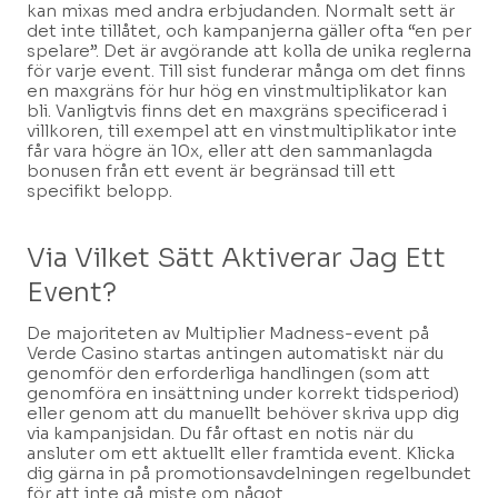
kan mixas med andra erbjudanden. Normalt sett är
det inte tillåtet, och kampanjerna gäller ofta “en per
spelare”. Det är avgörande att kolla de unika reglerna
för varje event. Till sist funderar många om det finns
en maxgräns för hur hög en vinstmultiplikator kan
bli. Vanligtvis finns det en maxgräns specificerad i
villkoren, till exempel att en vinstmultiplikator inte
får vara högre än 10x, eller att den sammanlagda
bonusen från ett event är begränsad till ett
specifikt belopp.
Via Vilket Sätt Aktiverar Jag Ett
Event?
De majoriteten av Multiplier Madness-event på
Verde Casino startas antingen automatiskt när du
genomför den erforderliga handlingen (som att
genomföra en insättning under korrekt tidsperiod)
eller genom att du manuellt behöver skriva upp dig
via kampanjsidan. Du får oftast en notis när du
ansluter om ett aktuellt eller framtida event. Klicka
dig gärna in på promotionsavdelningen regelbundet
för att inte gå miste om något.