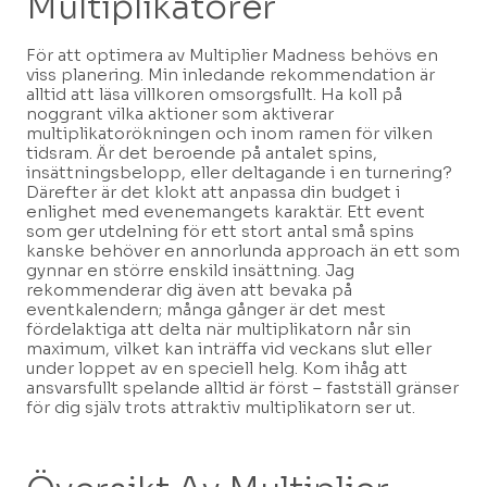
Multiplikatorer
För att optimera av Multiplier Madness behövs en
viss planering. Min inledande rekommendation är
alltid att läsa villkoren omsorgsfullt. Ha koll på
noggrant vilka aktioner som aktiverar
multiplikatorökningen och inom ramen för vilken
tidsram. Är det beroende på antalet spins,
insättningsbelopp, eller deltagande i en turnering?
Därefter är det klokt att anpassa din budget i
enlighet med evenemangets karaktär. Ett event
som ger utdelning för ett stort antal små spins
kanske behöver en annorlunda approach än ett som
gynnar en större enskild insättning. Jag
rekommenderar dig även att bevaka på
eventkalendern; många gånger är det mest
fördelaktiga att delta när multiplikatorn når sin
maximum, vilket kan inträffa vid veckans slut eller
under loppet av en speciell helg. Kom ihåg att
ansvarsfullt spelande alltid är först – fastställ gränser
för dig själv trots attraktiv multiplikatorn ser ut.