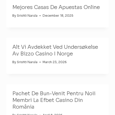
Mejores Casas De Apuestas Online
By
Srishti Narula
December 18, 2025
Alt Vi Avdekket Ved Undersøkelse
Av Bizzo Casino I Norge
By
Srishti Narula
March 23, 2026
Pachet De Bun-Venit Pentru Noii
Membri La Efbet Casino Din
România