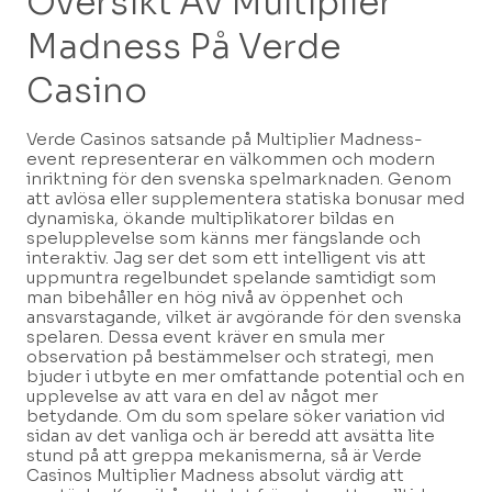
Översikt Av Multiplier
Madness På Verde
Casino
Verde Casinos satsande på Multiplier Madness-
event representerar en välkommen och modern
inriktning för den svenska spelmarknaden. Genom
att avlösa eller supplementera statiska bonusar med
dynamiska, ökande multiplikatorer bildas en
spelupplevelse som känns mer fängslande och
interaktiv. Jag ser det som ett intelligent vis att
uppmuntra regelbundet spelande samtidigt som
man bibehåller en hög nivå av öppenhet och
ansvarstagande, vilket är avgörande för den svenska
spelaren. Dessa event kräver en smula mer
observation på bestämmelser och strategi, men
bjuder i utbyte en mer omfattande potential och en
upplevelse av att vara en del av något mer
betydande. Om du som spelare söker variation vid
sidan av det vanliga och är beredd att avsätta lite
stund på att greppa mekanismerna, så är Verde
Casinos Multiplier Madness absolut värdig att