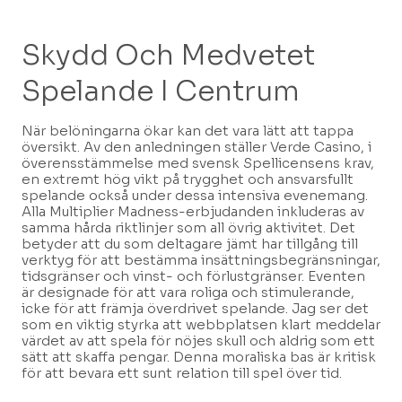
Skydd Och Medvetet
Spelande I Centrum
När belöningarna ökar kan det vara lätt att tappa
översikt. Av den anledningen ställer Verde Casino, i
överensstämmelse med svensk Spellicensens krav,
en extremt hög vikt på trygghet och ansvarsfullt
spelande också under dessa intensiva evenemang.
Alla Multiplier Madness-erbjudanden inkluderas av
samma hårda riktlinjer som all övrig aktivitet. Det
betyder att du som deltagare jämt har tillgång till
verktyg för att bestämma insättningsbegränsningar,
tidsgränser och vinst- och förlustgränser. Eventen
är designade för att vara roliga och stimulerande,
icke för att främja överdrivet spelande. Jag ser det
som en viktig styrka att webbplatsen klart meddelar
värdet av att spela för nöjes skull och aldrig som ett
sätt att skaffa pengar. Denna moraliska bas är kritisk
för att bevara ett sunt relation till spel över tid.