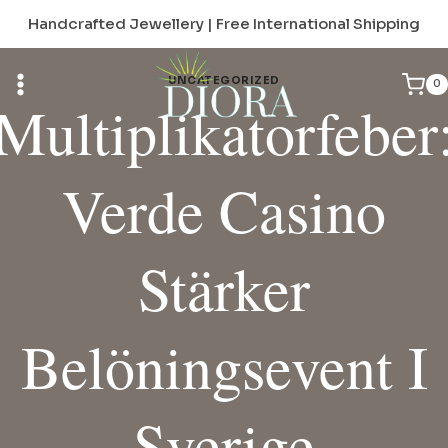
Skip
Handcrafted Jewellery | Free International Shipping
to
content
UNCATEGORIZED
0
Multiplikatorfeber
Verde Casino
Stärker
Belöningsevent I
Sverige