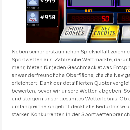
Neben seiner erstaunlichen Spielvielfalt zeichn
Sportwetten aus. Zahlreiche Wettmärkte, darunte
mehr, bieten für jeden Geschmack etwas Entspre
anwenderfreundliche Oberfläche, die die Navig
erleichtert. Dank der detaillierten Quotenvergl
bewerten, bevor wir unsere Wetten abgeben. So
und steigern unser gesamtes Wetterlebnis. Ob e
umfangreiche Angebot deckt alle Bedürfnisse 
starken Konkurrenten in der Sportwettenbranch