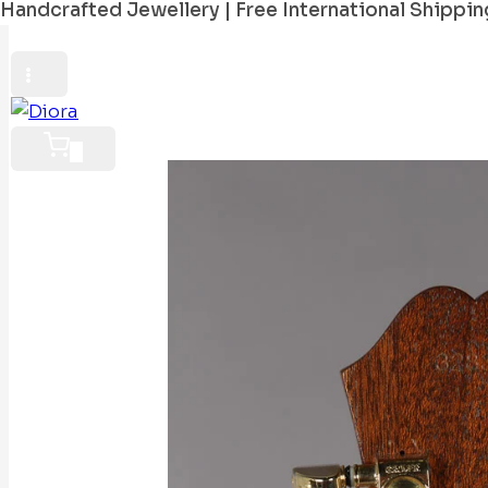
By
Srishti Narula
January 27, 2026
July 28, 2026
Handcrafted Jewellery | Free International Shippin
0