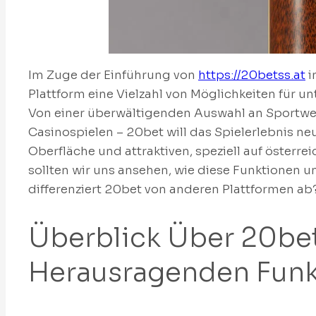
Im Zuge der Einführung von
https://20betss.at
i
Plattform eine Vielzahl von Möglichkeiten für un
Von einer überwältigenden Auswahl an Sportwett
Casinospielen – 20bet will das Spielerlebnis ne
Oberfläche und attraktiven, speziell auf österr
sollten wir uns ansehen, wie diese Funktionen 
differenziert 20bet von anderen Plattformen ab
Überblick Über 20be
Herausragenden Fun