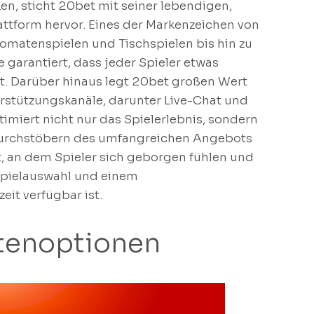
n, sticht 20bet mit seiner lebendigen,
Plattform hervor. Eines der Markenzeichen von
utomatenspielen und Tischspielen bis hin zu
e garantiert, dass jeder Spieler etwas
t. Darüber hinaus legt 20bet großen Wert
rstützungskanäle, darunter Live-Chat und
imiert nicht nur das Spielerlebnis, sondern
 Durchstöbern des umfangreichen Angebots
at, an dem Spieler sich geborgen fühlen und
 Spielauswahl und einem
it verfügbar ist.
tenoptionen