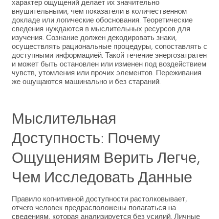
характер ощущений делает их значительно
внушительными, чем показатели в количественном
докладе или логические обоснования. Теоретические
сведения нуждаются в мыслительных ресурсов для
изучения. Сознание должен декодировать знаки,
осуществлять рациональные процедуры, сопоставлять с
доступными информацией. Такой течение энергозатратен
и может быть остановлен или изменен под воздействием
чувств, утомления или прочих элементов. Переживания
же ощущаются машинально и без стараний.
Мыслительная
Доступность: Почему
Ощущениям Верить Легче,
Чем Исследовать Данные
Правило когнитивной доступности растолковывает,
отчего человек предрасположены полагаться на
сведениям, которая анализируется без усилий. Личные