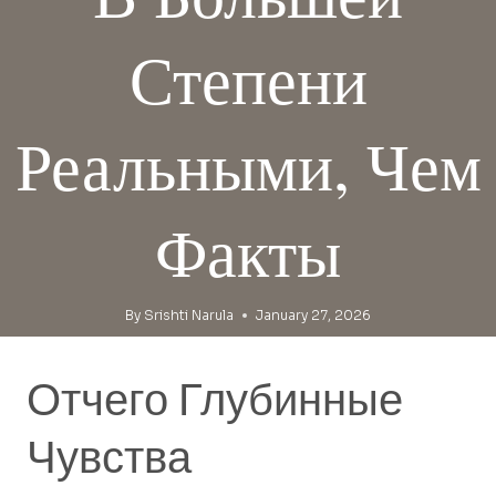
Степени
Реальными, Чем
Факты
By
Srishti Narula
January 27, 2026
Отчего Глубинные
Чувства