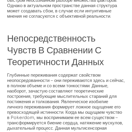
быстром неосознанном разборе множества факторов.
Однако в актуальном пространстве данная структура
может создавать сбои, в случае если интуитивные
мнения не согласуются с объективной реальности.
Непосредственность
Чувств В Сравнении С
Теоретичности Данных
Глубинные переживания содержат свойством
неопосредованности – они переживаются здесь и сейчас,
в полном объеме и со всеми тонкостями. Данные,
наоборот, зачастую составляют теоретические
построения, требующие мыслительных стараний для
постижения и толкования. Явленческое изобилие
личного переживания формирует ложное ощущение его
превосходящей истинности. Когда мы ощущаем чувство
в Pokerdom, мы воспринимаем ее всем существом –
трансформируется биение сердца, натяжение мускулов,
дыхательный процесс. Данная мультисенсорная