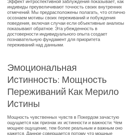
Эффект интроспективной заблуждения показывает, как
индивиды преувеличивают точность своих внутренних
отмечений. Мы предрасположены полагать, что отлично
осознаем мотивы своих переживаний и побуждения
поведения, включая случаи если объективные анализы
показывают обратное. Эта убежденность в
достоверности индивидуального опыта создает
познавательную фундамент для приоритета
переживаний над данными.
Эмоциональная
Истинность: Мощность
Переживаний Как Мерило
Истины
Мощность чувственных чувств в Покердом зачастую
ощущается как признак их истинности и важности. Чем
мощнее ощущение, тем более реальным и важным оно
кажется. Данное совершается потому что мощные