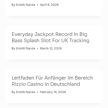
By
Srishti Narula
April 8, 2026
Everyday Jackpot Record In Big
Bass Splash Slot For UK Tracking
By
Srishti Narula
March 12, 2026
Leitfaden Für Anfänger Im Bereich
Rizzio Casino In Deutschland
By
Srishti Narula
February 19, 2026