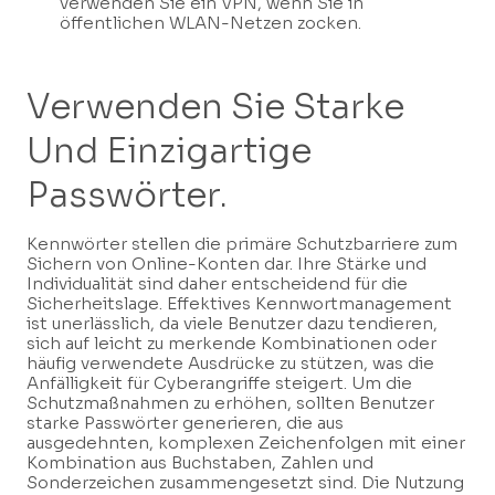
verwenden Sie ein VPN, wenn Sie in
öffentlichen WLAN-Netzen zocken.
Verwenden Sie Starke
Und Einzigartige
Passwörter.
Kennwörter stellen die primäre Schutzbarriere zum
Sichern von Online-Konten dar. Ihre Stärke und
Individualität sind daher entscheidend für die
Sicherheitslage. Effektives Kennwortmanagement
ist unerlässlich, da viele Benutzer dazu tendieren,
sich auf leicht zu merkende Kombinationen oder
häufig verwendete Ausdrücke zu stützen, was die
Anfälligkeit für Cyberangriffe steigert. Um die
Schutzmaßnahmen zu erhöhen, sollten Benutzer
starke Passwörter generieren, die aus
ausgedehnten, komplexen Zeichenfolgen mit einer
Kombination aus Buchstaben, Zahlen und
Sonderzeichen zusammengesetzt sind. Die Nutzung