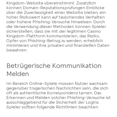
Kingdom-Website übereinstimmt. Zusätzlich
können Domain-Reputationsprüfungen Einblicke
über die Zuverlässigkeit einer Website bieten; ein
hoher Risikowert kann auf täuschendes Verhalten
oder frühere Phishing-Versuche hinweisen. Durch
die Verwendung dieser Methoden können Spieler
sicherstellen, dass sie mit der legitimen Casino
Kingdom-Plattform kommunizieren, das Risiko,
Opfer von Phishing-Betrug zu werden, erheblich
minimieren und ihre privaten und finanziellen Daten
bewahren.
Betrügerische Kommunikation
Melden
Im Bereich Online-Spiele müssen Nutzer wachsam
gegenüber trügerischen Nachrichten sein, die sich
oft als authentische Korrespondenz tarnen. Das
Erkennen und Melden solcher Phishing-Versuche ist
ausschlaggebend für die Sicherheit der Logins.
Spieler sollten folgende Richtlinien beachten: