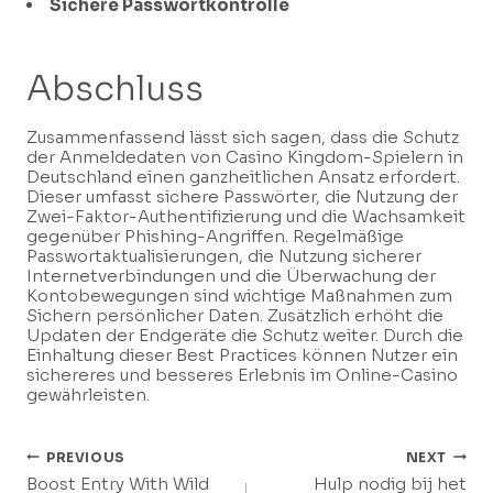
Sichere Passwortkontrolle
Abschluss
Zusammenfassend lässt sich sagen, dass die Schutz
der Anmeldedaten von Casino Kingdom-Spielern in
Deutschland einen ganzheitlichen Ansatz erfordert.
Dieser umfasst sichere Passwörter, die Nutzung der
Zwei-Faktor-Authentifizierung und die Wachsamkeit
gegenüber Phishing-Angriffen. Regelmäßige
Passwortaktualisierungen, die Nutzung sicherer
Internetverbindungen und die Überwachung der
Kontobewegungen sind wichtige Maßnahmen zum
Sichern persönlicher Daten. Zusätzlich erhöht die
Updaten der Endgeräte die Schutz weiter. Durch die
Einhaltung dieser Best Practices können Nutzer ein
sichereres und besseres Erlebnis im Online-Casino
gewährleisten.
Post
PREVIOUS
NEXT
Boost Entry With Wild
Hulp nodig bij het