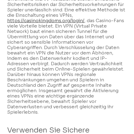
Sicherheitsrisiken dar Sicherheitsvorkehrungen für
Spieler unerlässlich sind. Eine effektive Methode ist
die Einschaltung eines VPNs,
https://casinokingdoms.org/login/
, das Casino-Fans
viele Vorteile bietet. Ein VPN (Virtual Private
Network) baut einen sicheren Tunnel für die
Übermittlung von Daten über das Internet und
sichert so sensible Informationen vor
Cyberangriffen. Durch Verschlüsselung der Daten
bewahrt ein VPN die Nutzer vor dem Abhören,
indem es den Datenverkehr kodiert und IP-
Adressen verbirgt. Dadurch werden Vertraulichkeit
und Sicherheit beim Online-Spielen gewährleistet.
Darüber hinaus können VPNs regionale
Beschränkungen umgehen und Spielern in
Deutschland den Zugriff auf gesperrte Inhalte
ermöglichen. Insgesamt gewährt die Aktivierung
eines VPNs eine wichtige ergänzende
Sicherheitsebene, bewahrt Spieler vor
Datenverlusten und verbessert gleichzeitig ihr
Spielerlebnis.
Verwenden Sie Sichere