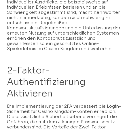
individueller Ausdrücke, die beispielsweise auf
individuellen Erlebnissen basieren und an die
Schwierigkeit abgestimmt sind, macht Kennwörter
nicht nur merkfähig, sondern auch schwierig zu
entschlüsseln. Regelmäßige
Kennwortaktualisierungen und die Unterlassung der
erneuten Nutzung auf unterschiedlichen Systemen
erhöhen den Kontoschutz zusätzlich und
gewährleisten so ein geschütztes Online-
Spielerlebnis im Casino Kingdom und weiterhin.
2-Faktor-
Authentifizierung
Aktivieren
Die Implementierung der 2FA verbessert die Login-
Sicherheit für Casino Kingdom-Konten erheblich.
Diese zusätzliche Sicherheitsebene verringert die
Gefahren, die mit dem alleinigen Passwortschutz
verbunden sind. Die Vorteile der Zwei-Faktor-