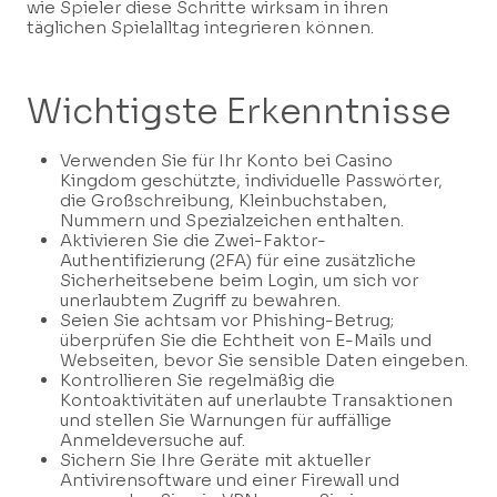
wie Spieler diese Schritte wirksam in ihren
täglichen Spielalltag integrieren können.
Wichtigste Erkenntnisse
Verwenden Sie für Ihr Konto bei Casino
Kingdom geschützte, individuelle Passwörter,
die Großschreibung, Kleinbuchstaben,
Nummern und Spezialzeichen enthalten.
Aktivieren Sie die Zwei-Faktor-
Authentifizierung (2FA) für eine zusätzliche
Sicherheitsebene beim Login, um sich vor
unerlaubtem Zugriff zu bewahren.
Seien Sie achtsam vor Phishing-Betrug;
überprüfen Sie die Echtheit von E-Mails und
Webseiten, bevor Sie sensible Daten eingeben.
Kontrollieren Sie regelmäßig die
Kontoaktivitäten auf unerlaubte Transaktionen
und stellen Sie Warnungen für auffällige
Anmeldeversuche auf.
Sichern Sie Ihre Geräte mit aktueller
Antivirensoftware und einer Firewall und