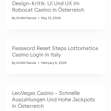
Design-Kritik: UI Und UX Im
Robocat Casino In Österreich
By
Srishti Narula
May 13, 2026
Password Reset Steps Lottomatica
Casino Login In Italy
By
Srishti Narula
February 6, 2026
LeoVegas Casino – Schnelle
Auszahlungen Und Hohe Jackpots
In Österreich