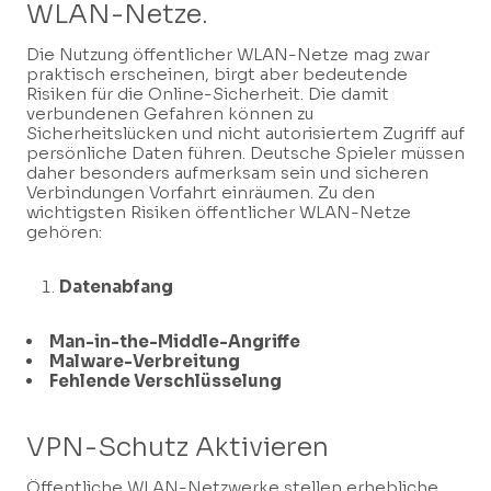
WLAN-Netze.
Die Nutzung öffentlicher WLAN-Netze mag zwar
praktisch erscheinen, birgt aber bedeutende
Risiken für die Online-Sicherheit. Die damit
verbundenen Gefahren können zu
Sicherheitslücken und nicht autorisiertem Zugriff auf
persönliche Daten führen. Deutsche Spieler müssen
daher besonders aufmerksam sein und sicheren
Verbindungen Vorfahrt einräumen. Zu den
wichtigsten Risiken öffentlicher WLAN-Netze
gehören:
Datenabfang
Man-in-the-Middle-Angriffe
Malware-Verbreitung
Fehlende Verschlüsselung
VPN-Schutz Aktivieren
Öffentliche WLAN-Netzwerke stellen erhebliche