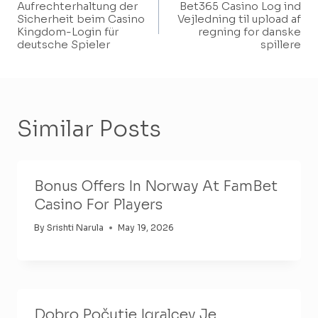
Aufrechterhaltung der
Bet365 Casino Log ind
Navigation
Sicherheit beim Casino
Vejledning til upload af
Kingdom-Login für
regning for danske
deutsche Spieler
spillere
Similar Posts
Bonus Offers In Norway At FamBet
Casino For Players
By
Srishti Narula
May 19, 2026
Dobro Počutje Igralcev Je