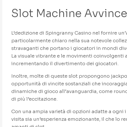
Slot Machine Avvince
L’dedizione di Spingranny Casino nel fornire un’
particolarmente chiaro nella sua notevole collez
stravaganti che portano i giocatori in mondi dive
La visuale vibrante e le movimenti coinvolgenti
incrementando il divertimento dei giocatori.
Inoltre, molte di queste slot propongono jackp
opportunità di vincite sostanziali che incoraggia
dinamiche di gioco all’avanguardia, come roun
di più l’eccitazione.
Con una ampia varietà di opzioni adatte a ogni 
visita sia un’esperienza emozionante, il che lo re
amanti di slot.