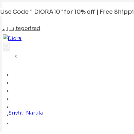
Skip
Use Code " DIORA10" for 10% off | Free Shipp
to
content
Uncategorized
Giochi Da Casinò
0
Al Casinò Spingra
HOME
EARRINGS
NECKLACES
RINGS
BRACELETS/ ARM CUFFS/ ANKLETS
By
Srishti Narula
February 19, 2026
ABOUT US
CONTACT US