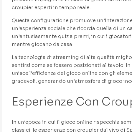
croupier esperti in tempo reale.
Questa configurazione promuove un’interazione g
un’esperienza sociale che ricorda quella di un ca
un’entusiasmante quiz a premi, in cui i giocator
mentre giocano da casa.
La tecnologia di streaming di alta qualità miglio
sentirsi come se fossero posizionati al tavolo. I
unisce l’efficienza del gioco online con gli eleme
gradevoli, generando un’atmosfera di gioco in
Esperienze Con Croup
In un’epoca in cui il gioco online rispecchia sem
classici, le esperienze con croupier dal vivo d