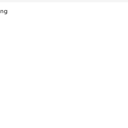
ing
 Con Soldi Veri
nny In Italia