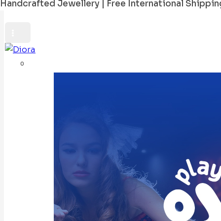
Handcrafted Jewellery | Free International Shippin
0