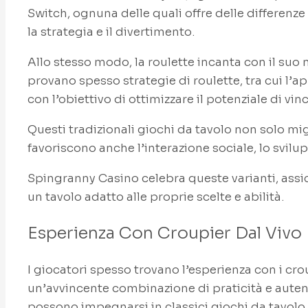
Switch, ognuna delle quali offre delle differenz
la strategia e il divertimento.
Allo stesso modo, la roulette incanta con il suo 
provano spesso strategie di roulette, tra cui l’a
con l’obiettivo di ottimizzare il potenziale di vinc
Questi tradizionali giochi da tavolo non solo mi
favoriscono anche l’interazione sociale, lo svilu
Spingranny Casino celebra queste varianti, ass
un tavolo adatto alle proprie scelte e abilità.
Esperienza Con Croupier Dal Vivo
I giocatori spesso trovano l’esperienza con i cro
un’avvincente combinazione di praticità e autent
possono impegnarsi in classici giochi da tavolo c