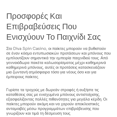
Προσφορές Και
Επιβραβεύσεις Που
Ενισχύουν Το Παιχνίδι Σας
Στο Diva Spin Casino, οι παίκτες μπορούν να βυθιστούν
σε έναν κόσμο εντυπωσιακών προτάσεων και μπόνους που
εμπλουτίζουν σημαντικά την εμπειρία παιχνιδιού τους. Από
γενναιόδωρα πακέτα καλωσορίσματος μέχρι καθημερινά
καθημερινά μπόνους, αυτές οι προτάσεις κατασκευάζουν
μια ζωντανή ατμόσφαιρα τόσο για νέους όσο και για
έμπειρους παίκτες.
Γυρίστε τα τροχούς με δωρεάν στροφές ή αυξήστε τις
καταθέσεις σας με ενισχυμένα μπόνους αντιστοίχισης,
εξασφαλίζοντας πολλές πιθανότητες για μεγάλα κέρδη. Οι
παίκτες μπορούν ακόμη και να χαρούν αποκλειστικές
ανταμοιβές μέσω προγραμμάτων επιβράβευσης που
γνωρίζουν και τιμά τη δέσμευση τους.