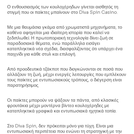
Ο ενθουσιασμός των κουλοχέρηδων γίνεται αισθητός τη
στιγμή που οι παίκτες μπαίνουν στο Diva Spin Casino.
Με μια θαυμάσια γκάμα από χρωματιστά μηχανήματα, το
καθένα αφηγείται μια ιδιαίτερη ιστορία που καλεί να
ξεδιπλωθεί. Η πρωτοποριακή τεχνολογία δίνει ζωή σε
παραδοσιακά θέματα, ενώ παράλληλα εισάγει
καταπληκτικά νέα σχέδια, διασφαλίζοντας ότι υπάρχει ένα
παιχνίδι για κάθε στυλ και επιλογή.
Από προοδευτικά τζάκποτ που διογκώνονται σε ποσά που
αλλάζουν τη ζωή, μέχρι ενεργές λειτουργίες που εμπλέκουν
τους παίκτες με εντυπωσιακούς τρόπους, ο διέγερση είναι
παρατηρήσιμος.
Οι παίκτες μπορούν να ψάξουν τα πάντα, από κλασικές
φρουτάκια μέχρι μοντέρνα βίντεο κουλοχέρηδες με
καταπληκτικά γραφικά και εντυπωσιακά ηχητικά τοπία.
Στο Diva Spin, δεν πρόκειται μόνο για τύχη. Είναι μια
εντυπωσιακή περιπέτεια που ενώνει τη στρατηγική με την