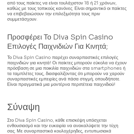
από τους παίκτες να είναι τουλάχιστον 18 ή 21 χρόνων,
καθώς με τους τοπικούς κανόνες. Είναι σημαντικό οι παίκτες
να επιβεβαιώσουν την επιλεξιμότητα τους πριν
συμμετάσχουν.
Προσφέρει Το Diva Spin Casino
Επιλογές Παιχνιδιών Για Κινητά;
Το Diva Spin Casino παρέχει συναρπαστικές επιλογές
παιχνιδιών για κινητά! Οι παίκτες μπορούν εύκολα να έχουν
πρόσβαση σε μια ποικιλία παιχνιδιών στα smartphones ή
τα ταμπλέτες τους, διασφαλίζοντας ότι μπορούν να χαρούν
συναρπαστικές εμπειρίες ανά πάσα στιγμή, οπουδήποτε.
Είναι πραγματικά μια μοντέρνα περιπέτεια παιχνιδιού!
Σύναψη
Στο Diva Spin Casino, κάθε επισκέψη υπόσχεται
ενθουσιασμό και την ευκαιρία να ανακαλύψετε την τύχη
σας. Με συναρπαστικά κουλοχέρηδες, εντυπωσιακά