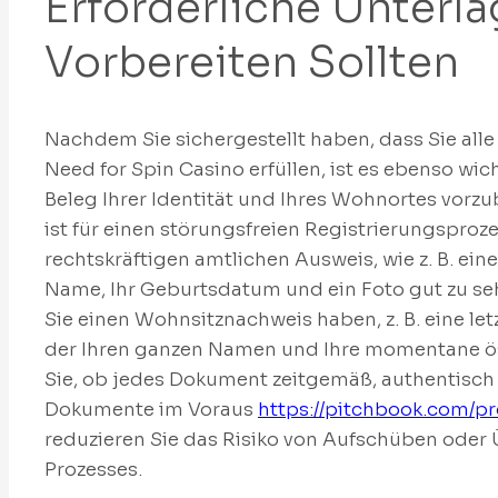
Erforderliche Unterla
Vorbereiten Sollten
Nachdem Sie sichergestellt haben, dass Sie all
Need for Spin Casino erfüllen, ist es ebenso wi
Beleg Ihrer Identität und Ihres Wohnortes vorz
ist für einen störungsfreien Registrierungsproze
rechtskräftigen amtlichen Ausweis, wie z. B. ein
Name, Ihr Geburtsdatum und ein Foto gut zu seh
Sie einen Wohnsitznachweis haben, z. B. eine l
der Ihren ganzen Namen und Ihre momentane ös
Sie, ob jedes Dokument zeitgemäß, authentisch u
Dokumente im Voraus
https://pitchbook.com/p
reduzieren Sie das Risiko von Aufschüben ode
Prozesses.