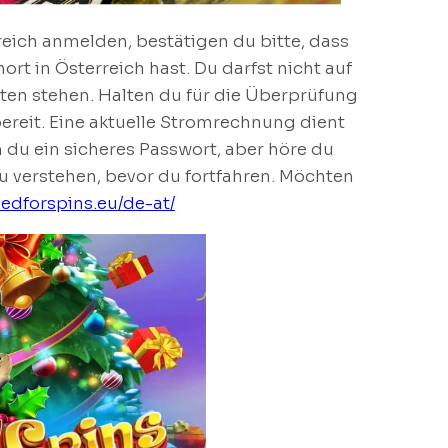
reich anmelden, bestätigen du bitte, dass
rt in Österreich hast. Du darfst nicht auf
sten stehen. Halten du für die Überprüfung
ereit. Eine aktuelle Stromrechnung dient
n du ein sicheres Passwort, aber höre du
 zu verstehen, bevor du fortfahren. Möchten
eedforspins.eu/de-at/