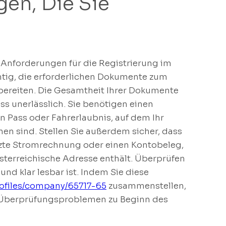
gen, Die Sie
e Anforderungen für die Registrierung im
chtig, die erforderlichen Dokumente zum
ubereiten. Die Gesamtheit Ihrer Dokumente
ss unerlässlich. Sie benötigen einen
en Pass oder Fahrerlaubnis, auf dem Ihr
en sind. Stellen Sie außerdem sicher, dass
etzte Stromrechnung oder einen Kontobeleg,
terreichische Adresse enthält. Überprüfen
nd klar lesbar ist. Indem Sie diese
rofiles/company/65717-65
zusammenstellen,
r Überprüfungsproblemen zu Beginn des