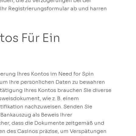
iden, die zu Verzögerungen bei der
Ihr Registrierungsformular ab und harren
tos Für Ein
izierung Ihres Kontos im Need for Spin
ll, um Ihre persönlichen Daten zu bewahren
stätigung Ihres Kontos brauchen Sie diverse
sweisdokument, wie z. B. einem
tifikation nachzuweisen. Senden Sie
 Bankauszug als Beweis Ihrer
cher, dass die Dokumente zeitgemäß und
onen des Casinos präzise, um Verspätungen