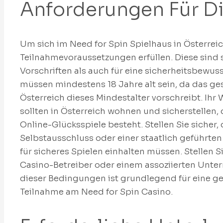
Anforderungen Für D
Um sich im Need for Spin Spielhaus in Österrei
Teilnahmevoraussetzungen erfüllen. Diese sind s
Vorschriften als auch für eine sicherheitsbewus
müssen mindestens 18 Jahre alt sein, da das ges
Österreich dieses Mindestalter vorschreibt. Ihr W
sollten in Österreich wohnen und sicherstellen,
Online-Glücksspiele besteht. Stellen Sie sicher, d
Selbstausschluss oder einer staatlich geführten
für sicheres Spielen einhalten müssen. Stellen 
Casino-Betreiber oder einem assoziierten Unte
dieser Bedingungen ist grundlegend für eine 
Teilnahme am Need for Spin Casino.