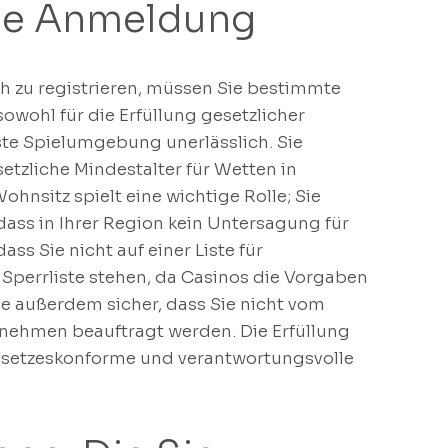
ie Anmeldung
ch zu registrieren, müssen Sie bestimmte
owohl für die Erfüllung gesetzlicher
ste Spielumgebung unerlässlich. Sie
etzliche Mindestalter für Wetten in
ohnsitz spielt eine wichtige Rolle; Sie
 dass in Ihrer Region kein Untersagung für
ass Sie nicht auf einer Liste für
 Sperrliste stehen, da Casinos die Vorgaben
Sie außerdem sicher, dass Sie nicht vom
rnehmen beauftragt werden. Die Erfüllung
gesetzeskonforme und verantwortungsvolle