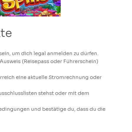
kte
ein, um dich legal anmelden zu dürfen.
er Ausweis (Reisepass oder Führerschein)
erreich eine aktuelle Stromrechnung oder
ausschlusslisten stehst oder mit dem
edingungen und bestätige du, dass du die