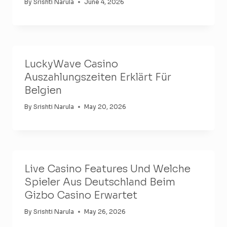
By
Srishti Narula
June 4, 2026
LuckyWave Casino
Auszahlungszeiten Erklärt Für
Belgien
By
Srishti Narula
May 20, 2026
Live Casino Features Und Welche
Spieler Aus Deutschland Beim
Gizbo Casino Erwartet
By
Srishti Narula
May 26, 2026