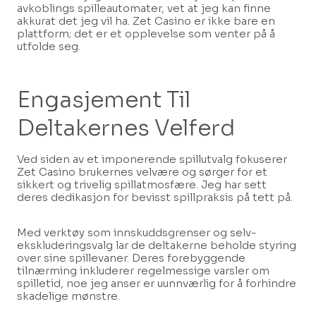
avkoblings spilleautomater, vet at jeg kan finne
akkurat det jeg vil ha. Zet Casino er ikke bare en
plattform; det er et opplevelse som venter på å
utfolde seg.
Engasjement Til
Deltakernes Velferd
Ved siden av et imponerende spillutvalg fokuserer
Zet Casino brukernes velvære og sørger for et
sikkert og trivelig spillatmosfære. Jeg har sett
deres dedikasjon for bevisst spillpraksis på tett på.
Med verktøy som innskuddsgrenser og selv-
ekskluderingsvalg lar de deltakerne beholde styring
over sine spillevaner. Deres forebyggende
tilnærming inkluderer regelmessige varsler om
spilletid, noe jeg anser er uunnværlig for å forhindre
skadelige mønstre.