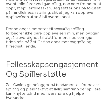
eventuelle farer ved gambling, noe som fremmer et
opplyst spillerfellesskap. Jeg setter pris på fokuset
på mindfulness i spilling, slik at jeg kan oppleve
opplevelsen uten å bli overmannet.
Denne engasjementet til ansvarlig spilling
forbedrer ikke bare opplevelsen min, men bygger
også troverdighet til plattformen, noe som gjør
tiden min på Zet Casino enda mer hyggelig og
tilfredsstillende.
Fellesskapsengasjement
Og Spillerstøtte
Zet Casino grunnlegger på fundamentet for bevisst
spilling og pleier aktivt et livlig samfunn der spillere
kan knytte bånd med hverandre og hjelpe
hverandre.