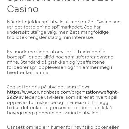
Casino
Når det gjelder spillutvalg, utmerker Zet Casino seg
ut i det tette online spillmarkedet. Jeg har
undersøkt utallige valg, men Zets mangfoldige
bibliotek fengsler stadig min interesse.
Fra moderne videoautomater til tradisjonelle
bordspill, er det alltid noe som utfordrer evnene
mine. Standard på grafikken og lydeffektene
forbedrer spillopplevelsen og innlemmer meg i
hvert enkelt emne.
Jeg setter pris på utvalget som tilbys
https://www.crunchbase.com/organization/wefight-
2929
av ledende utviklere, som sikrer at hvert spill
oppleves forfriskende og interessant. I tillegg
bidrar det enkelte grensesnittet det til en lek å
bevege seg gjennom det varierte utvalget.
Uansett om jeg er i humør for høyrisiko poker eller