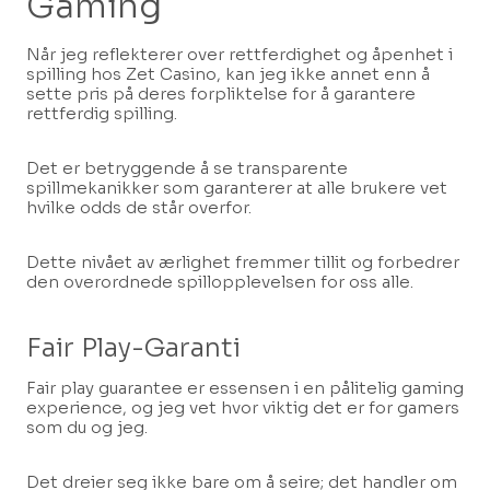
Gaming
Når jeg reflekterer over rettferdighet og åpenhet i
spilling hos Zet Casino, kan jeg ikke annet enn å
sette pris på deres forpliktelse for å garantere
rettferdig spilling.
Det er betryggende å se transparente
spillmekanikker som garanterer at alle brukere vet
hvilke odds de står overfor.
Dette nivået av ærlighet fremmer tillit og forbedrer
den overordnede spillopplevelsen for oss alle.
Fair Play-Garanti
Fair play guarantee er essensen i en pålitelig gaming
experience, og jeg vet hvor viktig det er for gamers
som du og jeg.
Det dreier seg ikke bare om å seire; det handler om