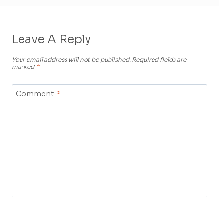
Leave A Reply
Your email address will not be published.
Required fields are
marked
*
Comment
*