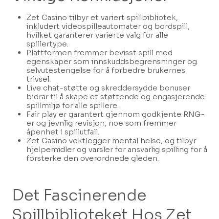
Zet Casino tilbyr et variert spillbibliotek,
inkludert videospilleautomater og bordspill,
hvilket garanterer varierte valg for alle
spillertype.
Plattformen fremmer bevisst spill med
egenskaper som innskuddsbegrensninger og
selvutestengelse for å forbedre brukernes
trivsel.
Live chat-støtte og skreddersydde bonuser
bidrar til å skape et støttende og engasjerende
spillmiljø for alle spillere.
Fair play er garantert gjennom godkjente RNG-
er og jevnlig revisjon, noe som fremmer
åpenhet i spillutfall.
Zet Casino vektlegger mental helse, og tilbyr
hjelpemidler og varsler for ansvarlig spilling for å
forsterke den overordnede gleden.
Det Fascinerende
Spillbiblioteket Hos Zet