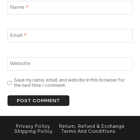
Name
*
Email
*
Website
Save my name, email, and website in this browser for
the next time I comment.
Privacy Policy
Return, Refund & Exchange
Shipping Policy
Terms And Conditions
.
.