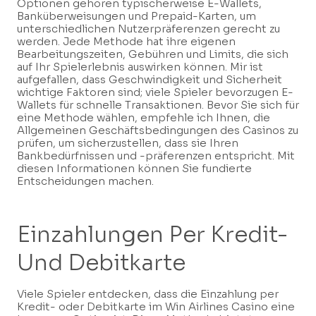
Optionen gehören typischerweise E-Wallets,
Banküberweisungen und Prepaid-Karten, um
unterschiedlichen Nutzerpräferenzen gerecht zu
werden. Jede Methode hat ihre eigenen
Bearbeitungszeiten, Gebühren und Limits, die sich
auf Ihr Spielerlebnis auswirken können. Mir ist
aufgefallen, dass Geschwindigkeit und Sicherheit
wichtige Faktoren sind; viele Spieler bevorzugen E-
Wallets für schnelle Transaktionen. Bevor Sie sich für
eine Methode wählen, empfehle ich Ihnen, die
Allgemeinen Geschäftsbedingungen des Casinos zu
prüfen, um sicherzustellen, dass sie Ihren
Bankbedürfnissen und -präferenzen entspricht. Mit
diesen Informationen können Sie fundierte
Entscheidungen machen.
Einzahlungen Per Kredit-
Und Debitkarte
Viele Spieler entdecken, dass die Einzahlung per
Kredit- oder Debitkarte im Win Airlines Casino eine