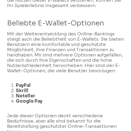
die Nutzen dieser E-Wallets verstehen, können Sie
Ihr Spielerlebnis insgesamt verbessern.
Beliebte E-Wallet-Optionen
Mit der Weiterentwicklung des Online-Bankings
steigt auch die Beliebtheit von E-Wallets. Sie bieten
Benutzern eine komfortable und geschützte
Möglichkeit, ihre Finanzen und Transaktionen zu
handhaben. Mir sind mehrere Optionen aufgefallen,
die sich durch ihre Eigenschaften und die hohe
Nutzerzufriedenheit hervorheben. Hier sind vier E-
Wallet-Optionen, die viele Benutzer bevorzugen:
PayPal
Skrill
Neteller
Google Pay
Jede dieser Optionen deckt verschiedene
Bedürfnisse, aber alle sind bekannt für die
Bereitstellung geschützter Online-Transaktionen