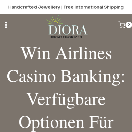
Skip
Handcrafted Jewellery | Free International Shipping
to
content
0
UNCATEGORIZED
Win Airlines
Casino Banking:
Verfügbare
Optionen Für