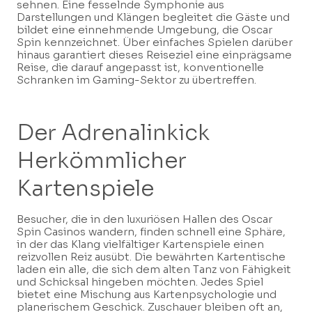
sehnen. Eine fesselnde Symphonie aus
Darstellungen und Klängen begleitet die Gäste und
bildet eine einnehmende Umgebung, die Oscar
Spin kennzeichnet. Über einfaches Spielen darüber
hinaus garantiert dieses Reiseziel eine einprägsame
Reise, die darauf angepasst ist, konventionelle
Schranken im Gaming-Sektor zu übertreffen.
Der Adrenalinkick
Herkömmlicher
Kartenspiele
Besucher, die in den luxuriösen Hallen des Oscar
Spin Casinos wandern, finden schnell eine Sphäre,
in der das Klang vielfältiger Kartenspiele einen
reizvollen Reiz ausübt. Die bewährten Kartentische
laden ein alle, die sich dem alten Tanz von Fähigkeit
und Schicksal hingeben möchten. Jedes Spiel
bietet eine Mischung aus Kartenpsychologie und
planerischem Geschick. Zuschauer bleiben oft an,