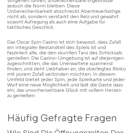
Vorgehen führen, unberechenbare Ergebnisse
jedoch die Norm bleiben. Diese
Unberechenbarkeit abschreckt Abenteuerlustige
nicht ab, sondern verstärkt den Reiz und gewährt
sowohl Aufregung als auch eine Aufgabe für
taktisches Geschick.
Das Oscar Spin Casino ist sich bewusst, dass Zufall
ein integraler Bestandteil des Spiels ist und
fasziniert alle, die den skurrilen Tanz des Schicksals
genießen. Die Casino-Umgebung ist auf diejenigen
zugeschnitten, die das Unerwartete spannend
finden, und zieht Liebhaber an, die überlegtes Risiko
mit purem Zufall verbinden möchten. In diesem
Umfeld bietet jeder Spin, jede Spielkarte und jeder
Wurf eine neue Möglichkeit und lädt die Gäste dazu
ein, das unvorhersehbare Glück mit vollem Herzen
zu genießen.
Häufig Gefragte Fragen