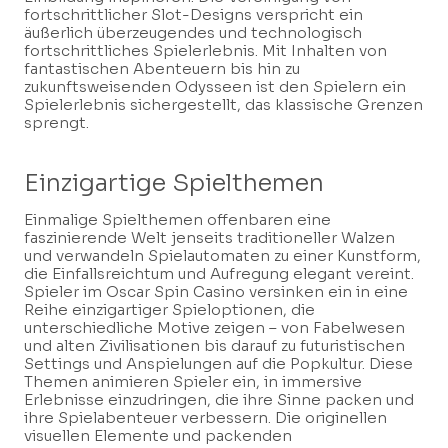
fortschrittlicher Slot-Designs verspricht ein
äußerlich überzeugendes und technologisch
fortschrittliches Spielerlebnis. Mit Inhalten von
fantastischen Abenteuern bis hin zu
zukunftsweisenden Odysseen ist den Spielern ein
Spielerlebnis sichergestellt, das klassische Grenzen
sprengt.
Einzigartige Spielthemen
Einmalige Spielthemen offenbaren eine
faszinierende Welt jenseits traditioneller Walzen
und verwandeln Spielautomaten zu einer Kunstform,
die Einfallsreichtum und Aufregung elegant vereint.
Spieler im Oscar Spin Casino versinken ein in eine
Reihe einzigartiger Spieloptionen, die
unterschiedliche Motive zeigen – von Fabelwesen
und alten Zivilisationen bis darauf zu futuristischen
Settings und Anspielungen auf die Popkultur. Diese
Themen animieren Spieler ein, in immersive
Erlebnisse einzudringen, die ihre Sinne packen und
ihre Spielabenteuer verbessern. Die originellen
visuellen Elemente und packenden