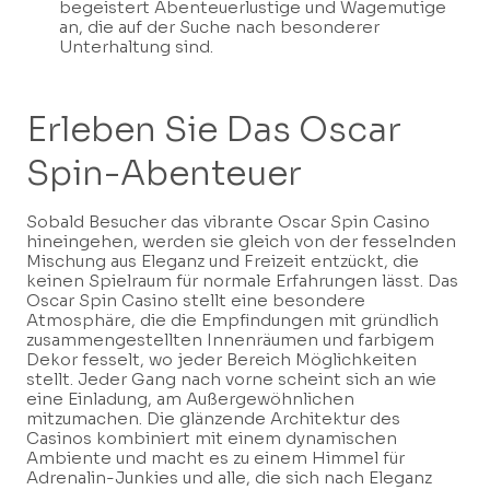
begeistert Abenteuerlustige und Wagemutige
an, die auf der Suche nach besonderer
Unterhaltung sind.
Erleben Sie Das Oscar
Spin-Abenteuer
Sobald Besucher das vibrante Oscar Spin Casino
hineingehen, werden sie gleich von der fesselnden
Mischung aus Eleganz und Freizeit entzückt, die
keinen Spielraum für normale Erfahrungen lässt. Das
Oscar Spin Casino stellt eine besondere
Atmosphäre, die die Empfindungen mit gründlich
zusammengestellten Innenräumen und farbigem
Dekor fesselt, wo jeder Bereich Möglichkeiten
stellt. Jeder Gang nach vorne scheint sich an wie
eine Einladung, am Außergewöhnlichen
mitzumachen. Die glänzende Architektur des
Casinos kombiniert mit einem dynamischen
Ambiente und macht es zu einem Himmel für
Adrenalin-Junkies und alle, die sich nach Eleganz