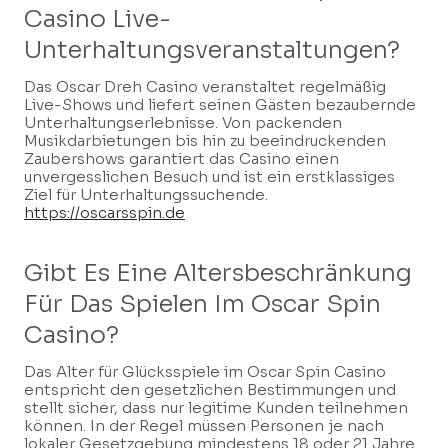
Casino Live-
Unterhaltungsveranstaltungen?
Das Oscar Dreh Casino veranstaltet regelmäßig
Live-Shows und liefert seinen Gästen bezaubernde
Unterhaltungserlebnisse. Von packenden
Musikdarbietungen bis hin zu beeindruckenden
Zaubershows garantiert das Casino einen
unvergesslichen Besuch und ist ein erstklassiges
Ziel für Unterhaltungssuchende.
https://oscarsspin.de
Gibt Es Eine Altersbeschränkung
Für Das Spielen Im Oscar Spin
Casino?
Das Alter für Glücksspiele im Oscar Spin Casino
entspricht den gesetzlichen Bestimmungen und
stellt sicher, dass nur legitime Kunden teilnehmen
können. In der Regel müssen Personen je nach
lokaler Gesetzgebung mindestens 18 oder 21 Jahre