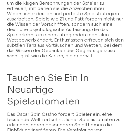
um die klugen Berechnungen der Spieler zu
erfreuen, mit denen sie die Anzeichen ihrer
Widersacher deuten und perfekte Spielstrategien
ausarbeiten. Spiele wie 21 und Patt fordern nicht nur
die Wissen der Vorschriften, sondern auch eine
deutliche psychologische Auffassung, die das
Spielerlebnis in einen aufregenden mentalen
Wettbewerb ändert. Enthusiasten erfreuen sich den
subtilen Tanz aus Vortäuschen und Wetten, bei dem
das Wissen der Gedanken des Gegners genauso
wichtig ist wie die Karten, die er erhält.
Tauchen Sie Ein In
Neuartige
Spielautomaten
Das Oscar Spin Casino fordert Spieler ein, eine
fesselnde Welt fortschrittlicher Spielautomaten zu
erkunden, deren besonderen Spielthemen die
Einbildung inspirieren. Die Vereinigung von