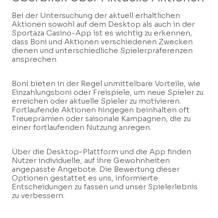
Bei der Untersuchung der aktuell erhältlichen
Aktionen sowohl auf dem Desktop als auch in der
Sportaza Casino-App ist es wichtig zu erkennen,
dass Boni und Aktionen verschiedenen Zwecken
dienen und unterschiedliche Spielerpräferenzen
ansprechen.
Boni bieten in der Regel unmittelbare Vorteile, wie
Einzahlungsboni oder Freispiele, um neue Spieler zu
erreichen oder aktuelle Spieler zu motivieren.
Fortlaufende Aktionen hingegen beinhalten oft
Treueprämien oder saisonale Kampagnen, die zu
einer fortlaufenden Nutzung anregen.
Über die Desktop-Plattform und die App finden
Nutzer individuelle, auf ihre Gewohnheiten
angepasste Angebote. Die Bewertung dieser
Optionen gestattet es uns, informierte
Entscheidungen zu fassen und unser Spielerlebnis
zu verbessern.