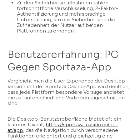
Zu den Sicherheitsmaßnahmen zählen
fortschrittliche Verschlüsselung, 2-Faktor-
Authentifizierung und mehrsprachige
Unterstützung, um das Sicherheit und die
Zufriedenheit der Nutzer auf beiden
Plattformen zu erhöhen.
Benutzererfahrung: PC
Gegen Sportaza-App
Vergleicht man die User Experience der Desktop-
Version mit der Sportaza Casino-App wird deutlich,
dass jede Plattform besondere Vorzüge anbietet,
die auf unterschiedliche Vorlieben zugeschnitten
sind.
Die Desktop-Benutzeroberfläche bietet oft ein
klareres Layout,
https://sportaza-casino.eu/de-
at/app
, das die Navigation durch verschiedene
Funktionen erleichtert und gleichzeitig eine