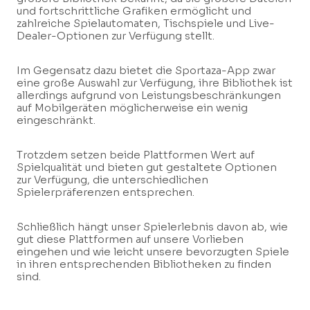
und fortschrittliche Grafiken ermöglicht und
zahlreiche Spielautomaten, Tischspiele und Live-
Dealer-Optionen zur Verfügung stellt.
Im Gegensatz dazu bietet die Sportaza-App zwar
eine große Auswahl zur Verfügung, ihre Bibliothek ist
allerdings aufgrund von Leistungsbeschränkungen
auf Mobilgeräten möglicherweise ein wenig
eingeschränkt.
Trotzdem setzen beide Plattformen Wert auf
Spielqualität und bieten gut gestaltete Optionen
zur Verfügung, die unterschiedlichen
Spielerpräferenzen entsprechen.
Schließlich hängt unser Spielerlebnis davon ab, wie
gut diese Plattformen auf unsere Vorlieben
eingehen und wie leicht unsere bevorzugten Spiele
in ihren entsprechenden Bibliotheken zu finden
sind.