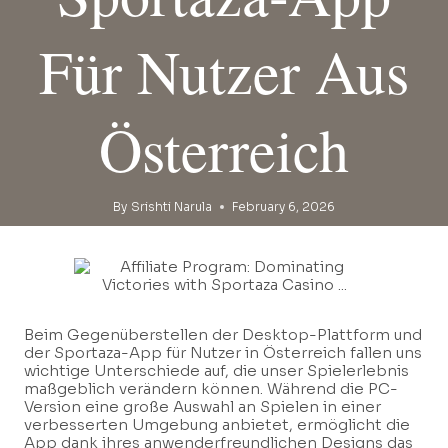
Für Nutzer Aus
Österreich
By
Srishti Narula
February 6, 2026
Beim Gegenüberstellen der Desktop-Plattform und
der Sportaza-App für Nutzer in Österreich fallen uns
wichtige Unterschiede auf, die unser Spielerlebnis
maßgeblich verändern können. Während die PC-
Version eine große Auswahl an Spielen in einer
verbesserten Umgebung anbietet, ermöglicht die
App dank ihres anwenderfreundlichen Designs das