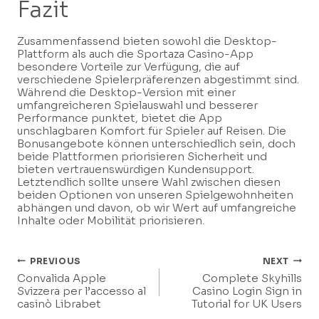
Fazit
Zusammenfassend bieten sowohl die Desktop-
Plattform als auch die Sportaza Casino-App
besondere Vorteile zur Verfügung, die auf
verschiedene Spielerpräferenzen abgestimmt sind.
Während die Desktop-Version mit einer
umfangreicheren Spielauswahl und besserer
Performance punktet, bietet die App
unschlagbaren Komfort für Spieler auf Reisen. Die
Bonusangebote können unterschiedlich sein, doch
beide Plattformen priorisieren Sicherheit und
bieten vertrauenswürdigen Kundensupport.
Letztendlich sollte unsere Wahl zwischen diesen
beiden Optionen von unseren Spielgewohnheiten
abhängen und davon, ob wir Wert auf umfangreiche
Inhalte oder Mobilität priorisieren.
Post
PREVIOUS
NEXT
Convalida Apple
Complete Skyhills
Navigation
Svizzera per l’accesso al
Casino Login Sign in
casinò Librabet
Tutorial for UK Users