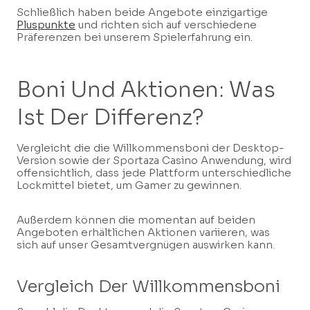
Schließlich haben beide Angebote einzigartige
Pluspunkte
und richten sich auf verschiedene
Präferenzen bei unserem Spielerfahrung ein.
Boni Und Aktionen: Was
Ist Der Differenz?
Vergleicht die die Willkommensboni der Desktop-
Version sowie der Sportaza Casino Anwendung, wird
offensichtlich, dass jede Plattform unterschiedliche
Lockmittel bietet, um Gamer zu gewinnen.
Außerdem können die momentan auf beiden
Angeboten erhältlichen Aktionen variieren, was
sich auf unser Gesamtvergnügen auswirken kann.
Vergleich Der Willkommensboni