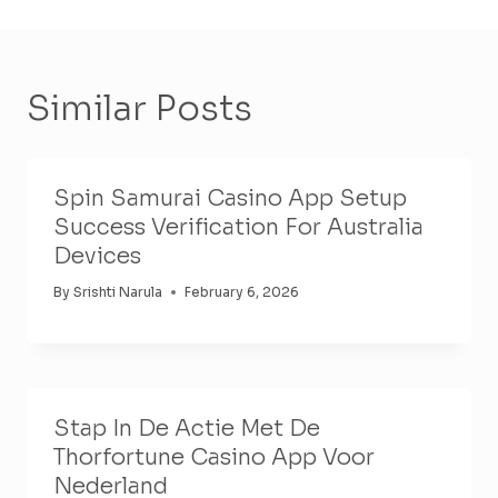
Similar Posts
Spin Samurai Casino App Setup
Success Verification For Australia
Devices
By
Srishti Narula
February 6, 2026
Stap In De Actie Met De
Thorfortune Casino App Voor
Nederland