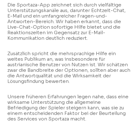
Die Sportaza-App zeichnet sich durch vielfältige
Unterstützungskanäle aus, darunter Echtzeit-Chat,
E-Mail und ein umfangreicher Fragen-und-
Antworten-Bereich. Wir haben erkannt, dass die
Live-Chat-Option sofortige Hilfe bietet und die
Reaktionszeiten im Gegensatz zur E-Mail-
Kommunikation deutlich reduziert.
Zusätzlich spricht die mehrsprachige Hilfe ein
weites Publikum an, was insbesondere für
austrianische Benutzer von Nutzen ist. Wir schätzen
zwar die Bandbreite der Optionen, sollten aber auch
die Antwortqualität und die Wirksamkeit der
Lösungsfindung bewerten.
Unsere früheren Erfahrungen legen nahe, dass eine
wirksame Unterstützung die allgemeine
Befriedigung der Spieler steigern kann, was sie zu
einem entscheidenden Faktor bei der Beurteilung
des Services von Sportaza macht.