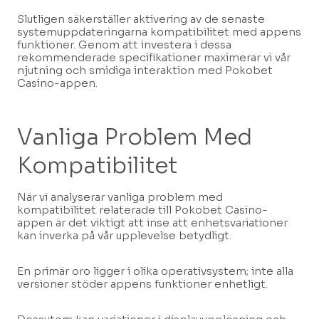
Slutligen säkerställer aktivering av de senaste
systemuppdateringarna kompatibilitet med appens
funktioner. Genom att investera i dessa
rekommenderade specifikationer maximerar vi vår
njutning och smidiga interaktion med Pokobet
Casino-appen.
Vanliga Problem Med
Kompatibilitet
När vi analyserar vanliga problem med
kompatibilitet relaterade till Pokobet Casino-
appen är det viktigt att inse att enhetsvariationer
kan inverka på vår upplevelse betydligt.
En primär oro ligger i olika operativsystem; inte alla
versioner stöder appens funktioner enhetligt.