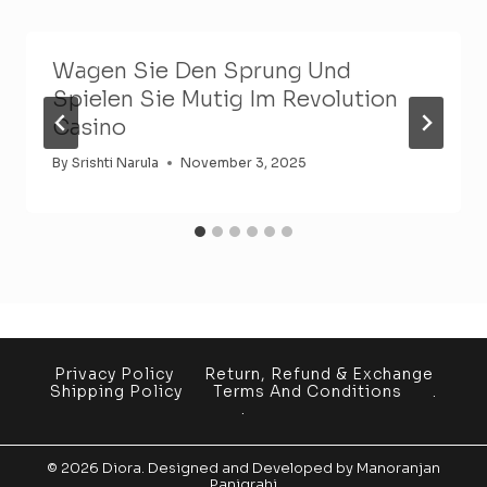
Wagen Sie Den Sprung Und
Spielen Sie Mutig Im Revolution
Casino
By
Srishti Narula
November 3, 2025
Privacy Policy
Return, Refund & Exchange
Shipping Policy
Terms And Conditions
.
.
© 2026 Diora. Designed and Developed by
Manoranjan
Panigrahi