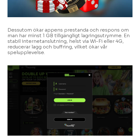
Dessutom ökar appens prestanda och respons om
man har minst 1 GB tillgängligt lagringsutrymme. En
stabil internetanslutning, helst via Wi-Fi eller 4G,
reducerar lagg och buffring, vilket ökar vår
spelupplevelse.