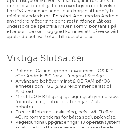
operativsystemkraven. Vi måste garantera att våra
enheter är förenliga för en överlägsen upplevelse.
För iOS-användare är det bara början att uppfylla
minimistandarderna,
Pokobet App
, medan Android-
användare möter sina egna restriktioner. Låt oss
undersöka de specifika kraven som vi bör tänka på,
eftersom dessa i hög grad kommer att påverka vårt
spelande och vår totala tillfredsställelse.
Viktiga Slutsatser
Pokobet Casino-appen kräver minst iOS 12.0
eller Android 5.0 för att fungera i Sverige.
Användare behöver minst 2 GB RAM på iOS-
enheter och 1 GB (2 GB rekommenderas) på
Android.
Minst 100 MB tillgängligt lagringsutrymme krävs
för inställning och uppdateringar på alla
enheter.
En stabil internetanslutning, helst Wi-Fi eller
4G, rekommenderas för bästa spelupplevelse.
Regelbundna uppgraderingar av operativsystem
är viktiga för att maximera appens prestanda