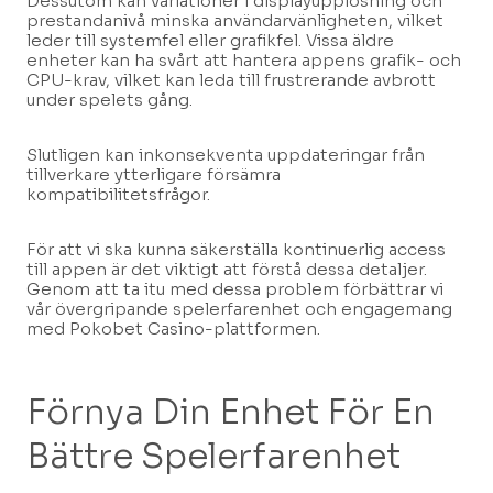
Dessutom kan variationer i displayupplösning och
prestandanivå minska användarvänligheten, vilket
leder till systemfel eller grafikfel. Vissa äldre
enheter kan ha svårt att hantera appens grafik- och
CPU-krav, vilket kan leda till frustrerande avbrott
under spelets gång.
Slutligen kan inkonsekventa uppdateringar från
tillverkare ytterligare försämra
kompatibilitetsfrågor.
För att vi ska kunna säkerställa kontinuerlig access
till appen är det viktigt att förstå dessa detaljer.
Genom att ta itu med dessa problem förbättrar vi
vår övergripande spelerfarenhet och engagemang
med Pokobet Casino-plattformen.
Förnya Din Enhet För En
Bättre Spelerfarenhet