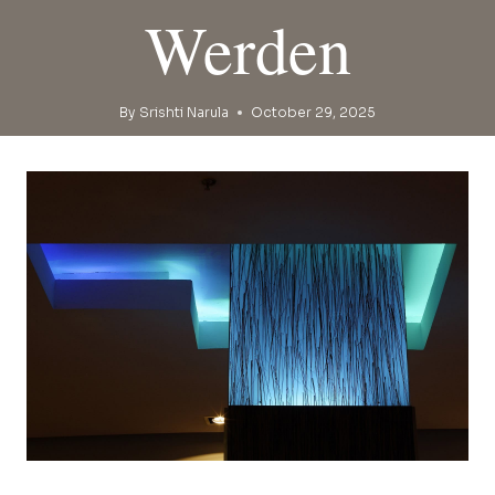
Werden
By
Srishti Narula
October 29, 2025