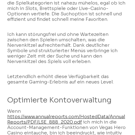
die Spielkategorien ist nahezu mühelos, egal ob ich
mich in Slots, Brettspiele oder Live-Casino-
Optionen vertiefe. Die Suchoption ist schnell und
effizient und findet schnell meine Favoriten.
Ich kann störungsfrei und ohne Wartezeiten
zwischen den Spielen umschalten, was die
Nervenkitzel aufrechterhält. Dank deutlicher
Symbole und strukturierter Menüs verbringe ich
weniger Zeit mit der Suche und kann den
Nervenkitzel des Spiels voll erleben.
Letztendlich erhöht diese Verfügbarkeit das
gesamte Gaming-Erlebnis auf ein neues Level.
Optimierte Kontoverwaltung
Wenn
https://www.annualreports.com/HostedData/Annual
Reports/PDF/LSE_888_2020.pdf
ich mich in die
Account-Management-Funktionen von Vegas Hero
Casino eintauche, bin ich beeindruckt, wie intuitiv