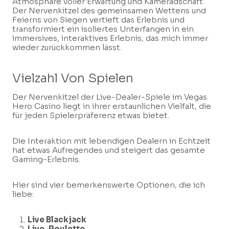
Atmosphäre voller Erwartung und Kameradschaft.
Der Nervenkitzel des gemeinsamen Wettens und
Feierns von Siegen vertieft das Erlebnis und
transformiert ein isoliertes Unterfangen in ein
immersives, interaktives Erlebnis, das mich immer
wieder zurückkommen lässt.
Vielzahl Von Spielen
Der Nervenkitzel der Live-Dealer-Spiele im Vegas
Hero Casino liegt in ihrer erstaunlichen Vielfalt, die
für jeden Spielerpräferenz etwas bietet.
Die Interaktion mit lebendigen Dealern in Echtzeit
hat etwas Aufregendes und steigert das gesamte
Gaming-Erlebnis.
Hier sind vier bemerkenswerte Optionen, die ich
liebe:
Live Blackjack
Live-Roulette