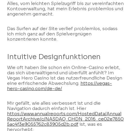
Alles, vom leichten Spielzugriff bis zur vereinfachten
Kontoverwaltung, hat mein Erlebnis problemlos und
angenehm gemacht.
Das Surfen auf der Site verlief problemlos, sodass
ich mich ganz auf den Spielvergnügen
konzentrieren konnte.
Intuitive Designfunktionen
Wie oft haben Sie schon ein Online-Casino erlebt,
das sich überwältigend und überfüllt anfühlt? Im
Vegas Hero Casino ist das nutzerfreundliche Design
eine erfrischende Abwechslung.
https://vegas-
hero-casino.com/de-de/
Mir gefällt, wie alles verbessert ist und die
Navigation dadurch einfach ist. Hier
https://www.annualreports.com/HostedData/Annual
ReportArchive/c/NASDAQ_CHDN_2016_ce02e7850
5ac4f3e9055762c83905d2b.pdf
ist, was es
hervorhebt: