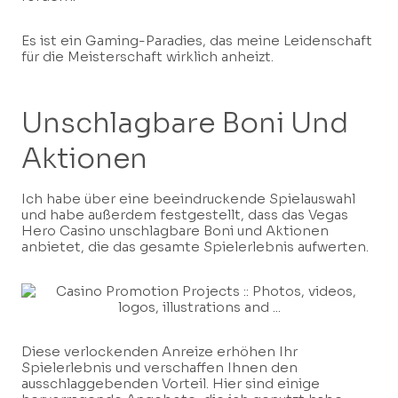
Es ist ein Gaming-Paradies, das meine Leidenschaft
für die Meisterschaft wirklich anheizt.
Unschlagbare Boni Und
Aktionen
Ich habe über eine beeindruckende Spielauswahl
und habe außerdem festgestellt, dass das Vegas
Hero Casino unschlagbare Boni und Aktionen
anbietet, die das gesamte Spielerlebnis aufwerten.
Diese verlockenden Anreize erhöhen Ihr
Spielerlebnis und verschaffen Ihnen den
ausschlaggebenden Vorteil. Hier sind einige