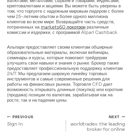
валютами, металлами, сырьем и товарами, индексами,
криптовалютами и акциями. Вы можете быть уверены в
том, что торгуете с надежным мировым лидером с более
чем 25-летним опытом и более одного миллиона
клиентов во всем мире. Возвращайте часть средств,
потраченных на
markets60 лохотрон
различные
комиссии и издержки, с программой Alpari Cashback.
Альпари предоставляет своим клиентам обширные
образовательные материалы, включая вебинары,
семинары и курсы, которые помогают трейдерам
улучшить свои навыки и знания о рынке. Брокер также
предоставляет профессиональную поддержку клиентам
24/7. Мы предлагаем широкую линейку торговых
инструментов и самые современные решения для
работы на финансовых рынках. Торговля CFD дает
возможность открывать длинные (покупка) или короткие
(продажа) позиции по валютам, зарабатывая как на
росте, так и на падении цены.
Post
PREVIOUS
NEXT
Sign In
worldtradex: the leading
Navigation
broker for online