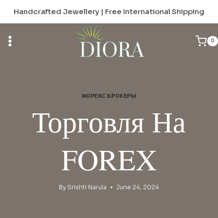
Skip
Handcrafted Jewellery | Free International Shipping
to
content
0
ФОРЕКС БРОКЕРЫ
Торговля На
FOREX
By
Srishti Narula
June 24, 2024