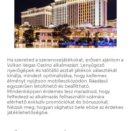
Ha szereted a szerencsejátékokat, erősen ajánlom a
Vulkan Vegas Casino alkalmazást. Lenyűgöző
nyerőgépek és időtálló asztali játékok választékát
kínálja, mindezt optimalizálva, hogy kellemes
élményt nyújtson mobileszközödön. Ráadásul
egyszerűen letölthető és beállítható.
Mindenképpen érdemes lesz maradnod, hogy
felfedezd az alkalmazás felhasználói számára
elérhető exkluzív promóciókat és bónuszokat.
Nézzük meg, hogyan vághatsz bele ebbe az érdekes
játéklehetőségbe.