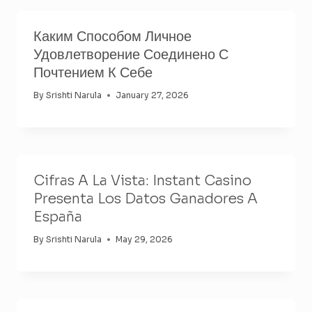
Каким Способом Личное
Удовлетворение Соединено С
Почтением К Себе
By
Srishti Narula
January 27, 2026
Cifras A La Vista: Instant Casino
Presenta Los Datos Ganadores A
España
By
Srishti Narula
May 29, 2026