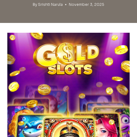
By
Srishti Narula
November 3, 2025