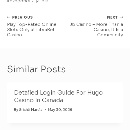
kezdődhet a játék!
Post
PREVIOUS
NEXT
Play Top-Rated Online
Jb Casino – More Than a
Navigation
Slots Only at LibraBet
Casino, It Is a
Casino
Community
Similar Posts
Detailed Login Guide For Hugo
Casino In Canada
By
Srishti Narula
May 30, 2026