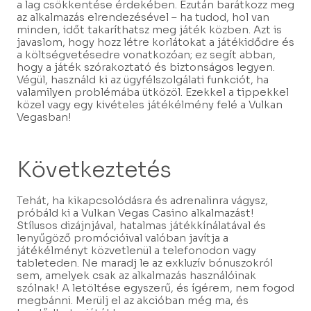
a lag csökkentése érdekében. Ezután barátkozz meg
az alkalmazás elrendezésével – ha tudod, hol van
minden, időt takaríthatsz meg játék közben. Azt is
javaslom, hogy hozz létre korlátokat a játékidődre és
a költségvetésedre vonatkozóan; ez segít abban,
hogy a játék szórakoztató és biztonságos legyen.
Végül, használd ki az ügyfélszolgálati funkciót, ha
valamilyen problémába ütközöl. Ezekkel a tippekkel
közel vagy egy kivételes játékélmény felé a Vulkan
Vegasban!
Következtetés
Tehát, ha kikapcsolódásra és adrenalinra vágysz,
próbáld ki a Vulkan Vegas Casino alkalmazást!
Stílusos dizájnjával, hatalmas játékkínálatával és
lenyűgöző promócióival valóban javítja a
játékélményt közvetlenül a telefonodon vagy
tableteden. Ne maradj le az exkluzív bónuszokról
sem, amelyek csak az alkalmazás használóinak
szólnak! A letöltése egyszerű, és ígérem, nem fogod
megbánni. Merülj el az akcióban még ma, és