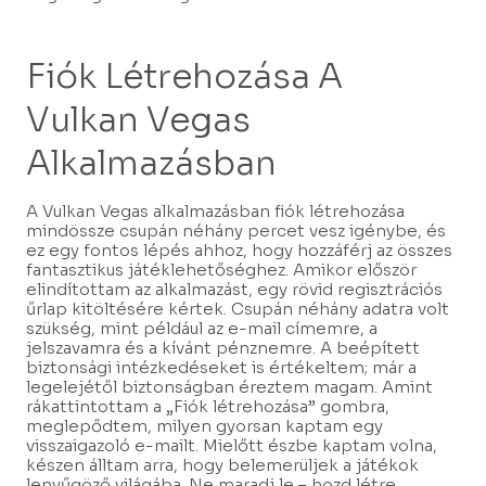
Fiók Létrehozása A
Vulkan Vegas
Alkalmazásban
A Vulkan Vegas alkalmazásban fiók létrehozása
mindössze csupán néhány percet vesz igénybe, és
ez egy fontos lépés ahhoz, hogy hozzáférj az összes
fantasztikus játéklehetőséghez. Amikor először
elindítottam az alkalmazást, egy rövid regisztrációs
űrlap kitöltésére kértek. Csupán néhány adatra volt
szükség, mint például az e-mail címemre, a
jelszavamra és a kívánt pénznemre. A beépített
biztonsági intézkedéseket is értékeltem; már a
legelejétől biztonságban éreztem magam. Amint
rákattintottam a „Fiók létrehozása” gombra,
meglepődtem, milyen gyorsan kaptam egy
visszaigazoló e-mailt. Mielőtt észbe kaptam volna,
készen álltam arra, hogy belemerüljek a játékok
lenyűgöző világába. Ne maradj le – hozd létre