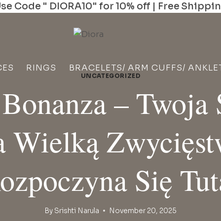
se Code " DIORA10" for 10% off | Free Shippi
CES
RINGS
BRACELETS/ ARM CUFFS/ ANKLE
UNCATEGORIZED
 Bonanza – Twoja 
 Wielką Zwycięs
ozpoczyna Się Tut
By
Srishti Narula
November 20, 2025