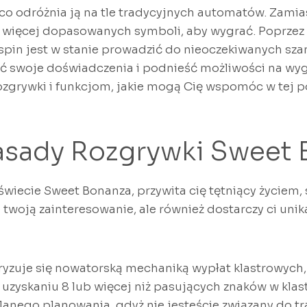
co odróżnia ją na tle tradycyjnych automatów. Zamiast 
b więcej dopasowanych symboli, aby wygrać. Poprze
pin jest w stanie prowadzić do nieoczekiwanych szans
ć swoje doświadczenia i podnieść możliwości na wyg
grywki i funkcjom, jakie mogą Cię wspomóc w tej p
asady Rozgrywki Sweet
świecie Sweet Bonanza, przywita cię tętniący życiem, s
e twoją zainteresowanie, ale również dostarczy ci un
yzuje się nowatorską mechaniką wypłat klastrowych, 
 uzyskaniu 8 lub więcej niż pasujących znaków w klas
anego planowania, gdyż nie jesteście związany do t