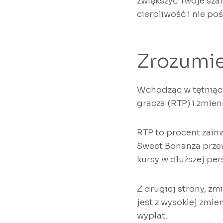
zwiększyć Twoje sza
cierpliwość i nie poś
Zrozumie
Wchodząc w tętniący
gracza (RTP) i zmien
RTP to procent zain
Sweet Bonanza przew
kursy w dłuższej per
Z drugiej strony, z
jest z wysokiej zmie
wypłat.