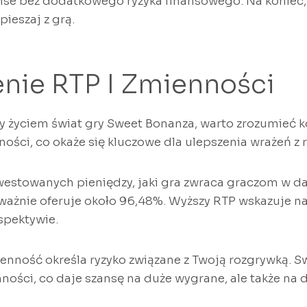
nse bez dodatkowego ryzyka finansowego. Na koniec, 
pieszaj z grą.
nie RTP I Zmienności
 życiem świat gry Sweet Bonanza, warto zrozumieć k
ności, co okaże się kluczowe dla ulepszenia wrażeń z 
westowanych pieniędzy, jaki gra zwraca graczom w 
ażnie oferuje około 96,48%. Wyższy RTP wskazuje na
spektywie.
mienność określa ryzyko związane z Twoją rozgrywką. 
nności, co daje szansę na duże wygrane, ale także na 