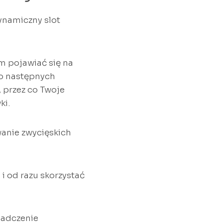
ynamiczny slot
 pojawiać się na
do następnych
 przez co Twoje
ki.
anie zwycięskich
i od razu skorzystać
iadczenie