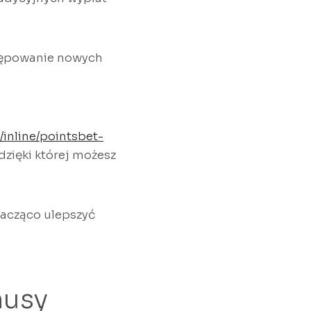
tępowanie nowych
inline/pointsbet-
dzięki której możesz
nacząco ulepszyć
nusy