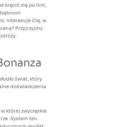
kręcić się po linii,
z bębnom
. Interesuje Cię, w
raną? Przyjrzyjmy
odróży.
 Bonanza
łodki świat, który
ikalne doświadczenia
w której zwycięskie
trze. System ten
radycyjnych wypłat