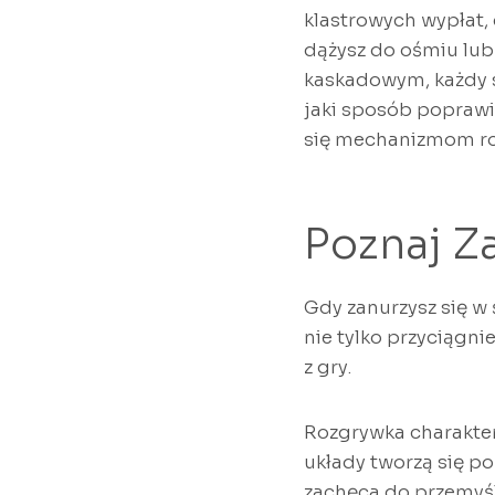
klastrowych wypłat, 
dążysz do ośmiu lu
kaskadowym, każdy s
jaki sposób poprawi
się mechanizmom roz
Poznaj Z
Gdy zanurzysz się w 
nie tylko przyciągni
z gry.
Rozgrywka charakter
układy tworzą się po
zachęca do przemyśl