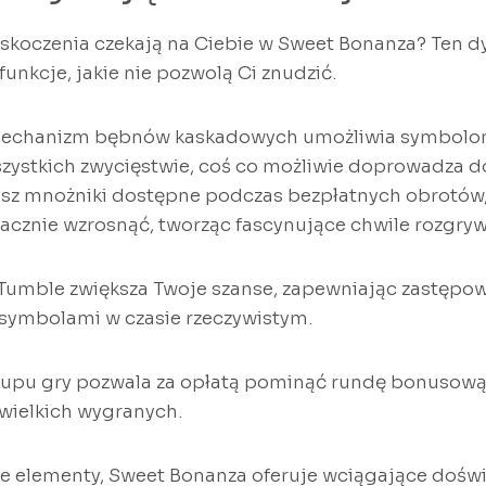
askoczenia czekają na Ciebie w Sweet Bonanza? Ten d
unkcje, jakie nie pozwolą Ci znudzić.
mechanizm bębnów kaskadowych umożliwia symbolom
szystkich zwycięstwie, coś co możliwie doprowadza 
sz mnożniki dostępne podczas bezpłatnych obrotów,
cznie wzrosnąć, tworząc fascynujące chwile rozgryw
umble zwiększa Twoje szanse, zapewniając zastępow
symbolami w czasie rzeczywistym.
kupu gry pozwala za opłatą pominąć rundę bonusową 
 wielkich wygranych.
ce elementy, Sweet Bonanza oferuje wciągające dośw