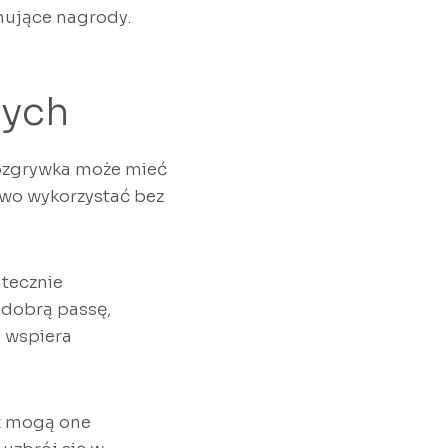
nujące nagrody.
nych
rozgrywka może mieć
owo wykorzystać bez
tecznie
 dobrą passę,
h wspiera
ż mogą one