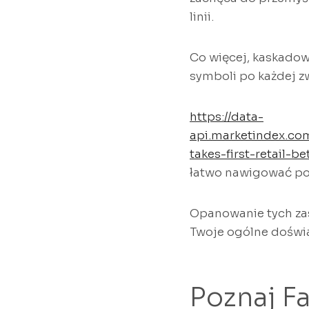
linii.
Co więcej, kaskado
symboli po każdej z
https://data-
api.marketindex.co
takes-first-retail-b
łatwo nawigować po 
Opanowanie tych za
Twoje ogólne doświa
Poznaj F