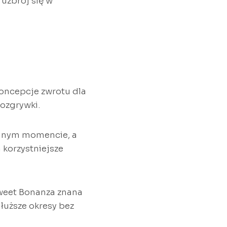
uzbrój się w
oncepcje zwrotu dla
rozgrywki.
danym momencie, a
 korzystniejsze
Sweet Bonanza znana
dłuższe okresy bez