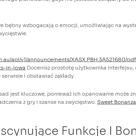
we bębny wzbogacają o emocji, umożliwiając na wys
wycięstwie.
m.au/api/v1/announcements/XASX:PBH:3A521680/pdf/
ets-in-iowa
Docenisz prostotę użytkownika interfejsu, 
serwisie i obstawiać zakłady.
sad jest kluczowe, ponieważ ich opanowanie może z
dczenia z gry i szanse na zwycięstwo.
Sweet Bonanza
ascynujące Funkcje I Bo