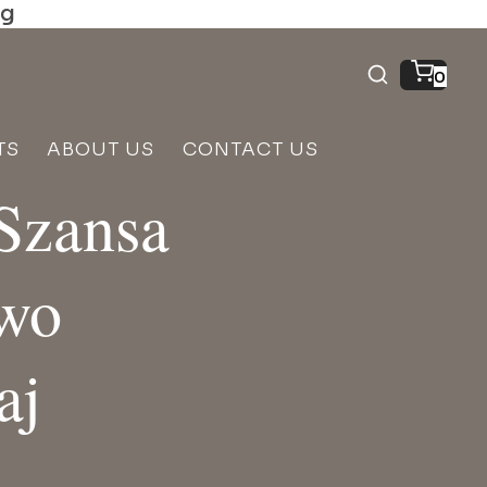
ng
0
TS
ABOUT US
CONTACT US
Szansa
two
aj