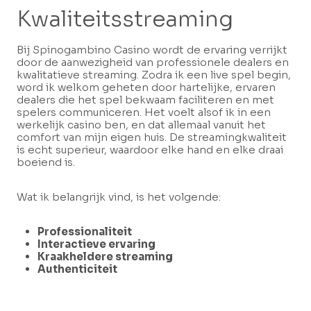
Kwaliteitsstreaming
Bij Spinogambino Casino wordt de ervaring verrijkt
door de aanwezigheid van professionele dealers en
kwalitatieve streaming. Zodra ik een live spel begin,
word ik welkom geheten door hartelijke, ervaren
dealers die het spel bekwaam faciliteren en met
spelers communiceren. Het voelt alsof ik in een
werkelijk casino ben, en dat allemaal vanuit het
comfort van mijn eigen huis. De streamingkwaliteit
is echt superieur, waardoor elke hand en elke draai
boeiend is.
Wat ik belangrijk vind, is het volgende:
Professionaliteit
Interactieve ervaring
Kraakheldere streaming
Authenticiteit