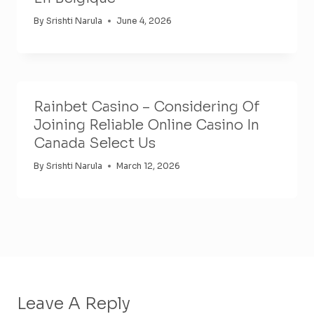
By
Srishti Narula
June 4, 2026
Rainbet Casino – Considering Of
Joining Reliable Online Casino In
Canada Select Us
By
Srishti Narula
March 12, 2026
Leave A Reply