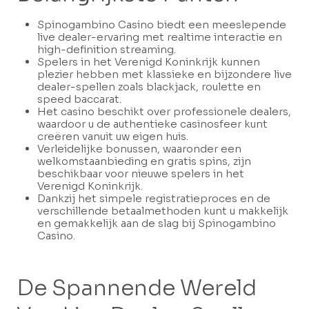
Spinogambino Casino biedt een meeslepende
live dealer-ervaring met realtime interactie en
high-definition streaming.
Spelers in het Verenigd Koninkrijk kunnen
plezier hebben met klassieke en bijzondere live
dealer-spellen zoals blackjack, roulette en
speed baccarat.
Het casino beschikt over professionele dealers,
waardoor u de authentieke casinosfeer kunt
creëren vanuit uw eigen huis.
Verleidelijke bonussen, waaronder een
welkomstaanbieding en gratis spins, zijn
beschikbaar voor nieuwe spelers in het
Verenigd Koninkrijk.
Dankzij het simpele registratieproces en de
verschillende betaalmethoden kunt u makkelijk
en gemakkelijk aan de slag bij Spinogambino
Casino.
De Spannende Wereld