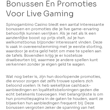
Bonussen En Promoties
Voor Live Gaming
Spinogambino Casino biedt een aantal interessante
bonussen en promoties die je live game-ervaring
behoorlijk kunnen verrijken. Als je net als ik een
aanzienlijke boost op prijs stelt, zul je hun
welkomstbonus bijzonder interessant vinden. Deze
is vaak in overeenstemming met je eerste storting,
waardoor je extra geld hebt om mee te spelen aan
de tafels. Bovendien krijg je er kosteloze
draaibeurten bij, waarmee je andere spellen kunt
verkennen zonder je eigen geld te wagen.
Wat nog beter is, zijn hun doorlopende promoties,
die ervoor zorgen dat zelfs trouwe spelers zich
beloond voelen. Ik heb wekelijkse cashback-
aanbiedingen en loyaliteitsbeloningen gezien die
echt betekenis toevoegen. Het belangrijkste is om
hun promotiepagina in de gaten te houden, want ze
bijwerken hun aanbiedingen frequent bij. Deze
bonussen vergroten zeker de spanning van het