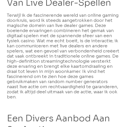
Van Live Dealer-Spellen
Terwijl ik de fascinerende wereld van online gaming
doorkruis, word ik steeds aangetrokken door het
magische domein van live dealer games. Deze
boeiende ervaringen combineren het gemak van
digitaal spelen met de spannende sfeer van een
fysiek casino. Wat me echt boeit, is de interactie; ik
kan communiceren met live dealers en andere
spelers, wat een gevoel van verbondenheid creëert
dat vaak ontbreekt in traditionele online games. De
high-definition streamingtechnologie versterkt
deze ervaring en brengt elke kaartomdraaiing en
draai tot leven in mijn woonkamer. Ik vind het
fascinerend om te zien hoe deze games
gebruikmaken van random number generators
naast live actie om rechtvaardigheid te garanderen,
zodat ik altijd deel uitmaak van de actie, waar ik ook
ben.
Een Divers Aanbod Aan