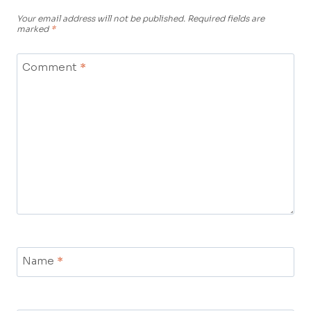
Your email address will not be published.
Required fields are
marked
*
Comment
*
Name
*