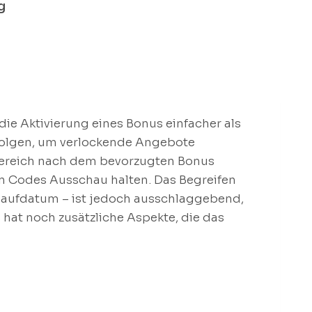
g
 die Aktivierung eines Bonus einfacher als
efolgen, um verlockende Angebote
sbereich nach dem bevorzugten Bonus
hen Codes Ausschau halten. Das Begreifen
laufdatum – ist jedoch ausschlaggebend,
 hat noch zusätzliche Aspekte, die das