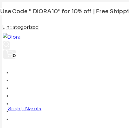
Skip
Use Code " DIORA10" for 10% off | Free Shipp
to
content
Uncategorized
So Aktivieren Sie
0
Spring Granny Cas
HOME
EARRINGS
NECKLACES
RINGS
BRACELETS/ ARM CUFFS/ ANKLETS
By
Srishti Narula
January 27, 2026
July 28, 2026
ABOUT US
CONTACT US