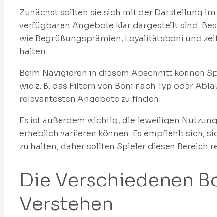
Zunächst sollten sie sich mit der Darstellung im
verfügbaren Angebote klar dargestellt sind. Be
wie Begrüßungsprämien, Loyalitätsboni und zei
halten.
Beim Navigieren in diesem Abschnitt können Spi
wie z. B. das Filtern von Boni nach Typ oder Abl
relevantesten Angebote zu finden.
Es ist außerdem wichtig, die jeweiligen Nutzun
erheblich variieren können. Es empfiehlt sich,
zu halten, daher sollten Spieler diesen Bereich
Die Verschiedenen B
Verstehen