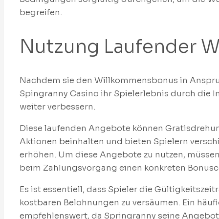
begreifen.
Nutzung Laufender W
Nachdem sie den Willkommensbonus in Anspru
Spingranny Casino ihr Spielerlebnis durch di
weiter verbessern.
Diese laufenden Angebote können Gratisdrehu
Aktionen beinhalten und bieten Spielern verschi
erhöhen. Um diese Angebote zu nutzen, müssen 
beim Zahlungsvorgang einen konkreten Bonusc
Es ist essentiell, dass Spieler die Gültigkeitsz
kostbaren Belohnungen zu versäumen. Ein häufig
empfehlenswert, da Springranny seine Angebote 