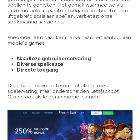
spellen te genieten. Het gemak waarmee we via
onze mobiele apparaten toegang hebben tot een
uitgebreid scala aan spellen, verbetert onze
spelervaring aanzienlijk.
Hieronder een paar kenmerken van het aanbod aan
mobiele
games
:
Naadloze gebruikerservaring
Diverse spelkeuze
Directe toegang
Deze functies verbeteren niet alleen onze
spelervaring, maar onderscheiden Letsjackpot
Casino ook als leider in mobiel gamen.