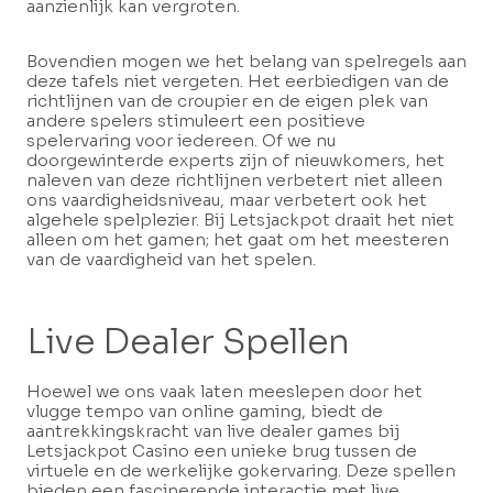
aanzienlijk kan vergroten.
Bovendien mogen we het belang van spelregels aan
deze tafels niet vergeten. Het eerbiedigen van de
richtlijnen van de croupier en de eigen plek van
andere spelers stimuleert een positieve
spelervaring voor iedereen. Of we nu
doorgewinterde experts zijn of nieuwkomers, het
naleven van deze richtlijnen verbetert niet alleen
ons vaardigheidsniveau, maar verbetert ook het
algehele spelplezier. Bij Letsjackpot draait het niet
alleen om het gamen; het gaat om het meesteren
van de vaardigheid van het spelen.
Live Dealer Spellen
Hoewel we ons vaak laten meeslepen door het
vlugge tempo van online gaming, biedt de
aantrekkingskracht van live dealer games bij
Letsjackpot Casino een unieke brug tussen de
virtuele en de werkelijke gokervaring. Deze spellen
bieden een fascinerende interactie met live