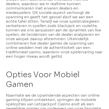
dealers, waardoor we in realtime kunnen
communiceren met ervaren dealers en
medespelers. Dit sociale aspect verhoogt de
spanning en geeft het gevoel alsof we aan een
echte tafel zitten. Terwijl we onze spelstrategieën
verbeteren in spellen zoals blackjack en roulette,
kunnen we ons aanpassen aan de dynamiek van live
spelen, de tendensen van de dealer analyseren en
onze aanpak daarop afstemmen. Uiteindelijk
combineren live dealer games de spanning van
online wedden met de authenticiteit van een
traditioneel casino, waardoor onze spelervaring naar
een hoger niveau wordt getild.
Opties Voor Mobiel
Gamen
Naarmate we de opwindende aspecten van online
gaming blijven ontdekken, springen de mobiele
spelopties van Letsjackpot Casino eruit als een
geweldige manier om onderweg van onze favoriete