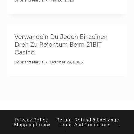
By
Srishti Narula
May 26, 2026
Verwandeln Du Jeden Einzelnen
Dreh Zu Reichtum Beim 21BIT
Casino
By
Srishti Narula
October 29, 2025
Privacy Policy
Return, Refund & Exchange
Shipping Policy
Terms And Conditions
.
.