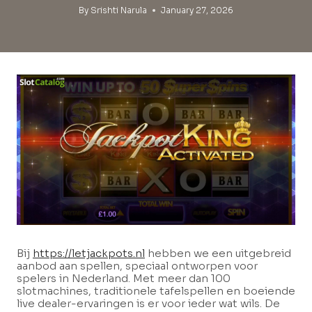
By
Srishti Narula
January 27, 2026
Bij
https://letjackpots.nl
hebben we een uitgebreid
aanbod aan spellen, speciaal ontworpen voor
spelers in Nederland. Met meer dan 100
slotmachines, traditionele tafelspellen en boeiende
live dealer-ervaringen is er voor ieder wat wils. De