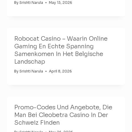
By
Srishti Narula
May 13, 2026
Robocat Casino – Waarin Online
Gaming En Echte Spanning
Samenkomen In Het Belgische
Landschap
By
Srishti Narula
April 8, 2026
Promo-Codes Und Angebote, Die
Man Bei Cleobetra Casino In Der
Schweiz Finden