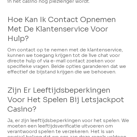
in het casino nog plezieriger wordt.
Hoe Kan Ik Contact Opnemen
Met De Klantenservice Voor
Hulp?
Om contact op te nemen met de klantenservice,
kunnen we toegang krijgen tot de live chat voor
directe hulp of via e-mail contact zoeken voor
specifieke vragen. Beide opties garanderen dat we
effectief de bijstand krijgen die we behoeven.
Zijn Er Leeftijdsbeperkingen
Voor Het Spelen Bij Letsjackpot
Casino?
Ja, er zijn leeftijdsbeperkingen voor het spelen. We
moeten een leeftijdsverificatie uitvoeren om
verantwoord spelen te verzekeren. Het is van
cruciaal belang dat we ons aan deze regels voldoen