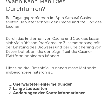
Wann Kann Man Dies
Durchführen?
Bei Zugangsproblemen im Spin Samurai Casino
sollten Benutzer schnell den Cache und die Cookies
löschen.
Durch das Entfernen von Cache und Cookies lassen
sich viele übliche Probleme im Zusammenhang mit
der Leistung des Browsers und der Speicherung von
Daten beheben, die den Zugriff auf die Casino-
Plattform behindern können.
Hier sind drei Beispiele, in denen diese Methode
insbesondere nützlich ist:
Unerwartete Fehlermeldungen
Lange Ladezeiten
Änderungen der Kontoinformationen