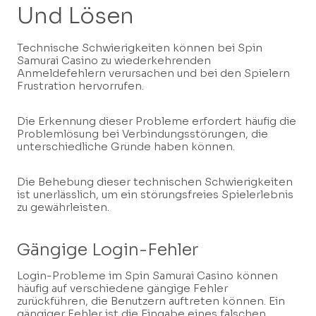
Und Lösen
Technische Schwierigkeiten können bei Spin
Samurai Casino zu wiederkehrenden
Anmeldefehlern verursachen und bei den Spielern
Frustration hervorrufen.
Die Erkennung dieser Probleme erfordert häufig die
Problemlösung bei Verbindungsstörungen, die
unterschiedliche Gründe haben können.
Die Behebung dieser technischen Schwierigkeiten
ist unerlässlich, um ein störungsfreies Spielerlebnis
zu gewährleisten.
Gängige Login-Fehler
Login-Probleme im Spin Samurai Casino können
häufig auf verschiedene gängige Fehler
zurückführen, die Benutzern auftreten können. Ein
gängiger Fehler ist die Eingabe eines falschen