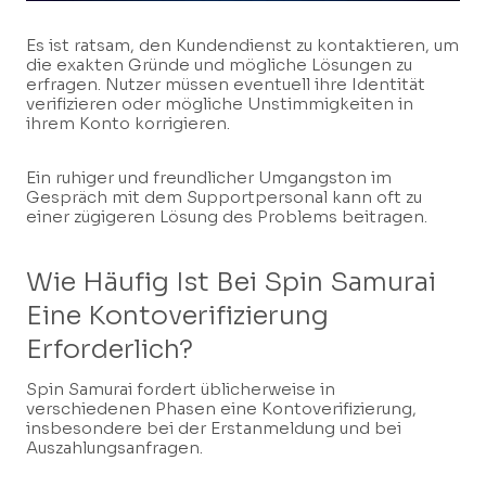
Es ist ratsam, den Kundendienst zu kontaktieren, um
die exakten Gründe und mögliche Lösungen zu
erfragen. Nutzer müssen eventuell ihre Identität
verifizieren oder mögliche Unstimmigkeiten in
ihrem Konto korrigieren.
Ein ruhiger und freundlicher Umgangston im
Gespräch mit dem Supportpersonal kann oft zu
einer zügigeren Lösung des Problems beitragen.
Wie Häufig Ist Bei Spin Samurai
Eine Kontoverifizierung
Erforderlich?
Spin Samurai fordert üblicherweise in
verschiedenen Phasen eine Kontoverifizierung,
insbesondere bei der Erstanmeldung und bei
Auszahlungsanfragen.