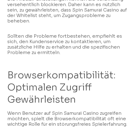
versehentlich blockieren. Daher kann es nützlich
sein, zu gewährleisten, dass Spin Samurai Casino auf
der Whitelist steht, um Zugangsprobleme zu
beheben.
Sollten die Probleme fortbestehen, empfiehlt es
sich, den Kundenservice zu kontaktieren, um
zusätzliche Hilfe zu erhalten und die spezifischen
Probleme zu ermitteln.
Browserkompatibilität:
Optimalen Zugriff
Gewährleisten
Wenn Benutzer auf Spin Samurai Casino zugreifen
möchten, spielt die Browserkompatibilität oft eine
wichtige Rolle für ein störungsfreies Spielerfahrung.