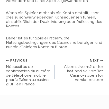
verhindern und faires Spiel zu gewährleisten.
Wenn ein Spieler mehr als ein Konto erstellt, kann
dies zu schwerwiegenden Konsequenzen führen,
einschließlich der Deaktivierung oder Auflösung des
Kontos.
Daher ist es für Spieler ratsam, die
Nutzungsbedingungen des Casinos zu befolgen und
nur ein alleiniges Konto zu führen.
Post
PREVIOUS
NEXT
Nécessités de
Alternative måter for
Navigation
confirmation du numéro
last ned av LibraBet
de téléphone mobile
Casino-appen for
pour la liaison au casino
norske brukere
21BIT en France