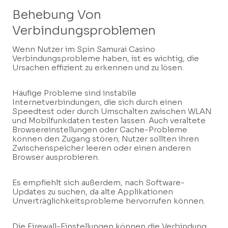
Behebung Von
Verbindungsproblemen
Wenn Nutzer im Spin Samurai Casino
Verbindungsprobleme haben, ist es wichtig, die
Ursachen effizient zu erkennen und zu lösen.
Häufige Probleme sind instabile
Internetverbindungen, die sich durch einen
Speedtest oder durch Umschalten zwischen WLAN
und Mobilfunkdaten testen lassen. Auch veraltete
Browsereinstellungen oder Cache-Probleme
können den Zugang stören; Nutzer sollten ihren
Zwischenspeicher leeren oder einen anderen
Browser ausprobieren.
Es empfiehlt sich außerdem, nach Software-
Updates zu suchen, da alte Applikationen
Unverträglichkeitsprobleme hervorrufen können.
Die Firewall-Einstellungen können die Verbindung