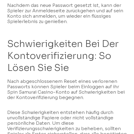
Nachdem das neue Passwort gesetzt ist, kann der
Spieler zur Anmeldeseite zurückgehen und auf sein
Konto sich anmelden, um wieder ein flüssiges
Spielerlebnis zu genießen.
Schwierigkeiten Bei Der
Kontoverifizierung: So
Lösen Sie Sie
Nach abgeschlossenem Reset eines verlorenen
Passworts können Spieler beim Einloggen auf ihr
Spin Samurai Casino-Konto auf Schwierigkeiten bei
der Kontoverifizierung begegnen.
Diese Schwierigkeiten entstehen häufig durch
unvollständige Papiere oder nicht vollständige
persönliche Daten. Um diese
Verifizierungsschwierigkeiten zu beheben, sollten
Spieler als Erstes sicherstellen, dass alle benötigten