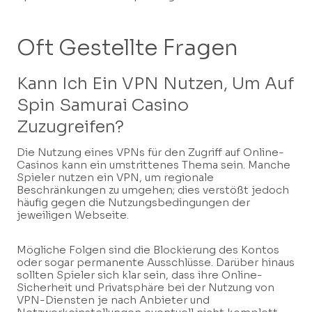
Oft Gestellte Fragen
Kann Ich Ein VPN Nutzen, Um Auf
Spin Samurai Casino
Zuzugreifen?
Die Nutzung eines VPNs für den Zugriff auf Online-
Casinos kann ein umstrittenes Thema sein. Manche
Spieler nutzen ein VPN, um regionale
Beschränkungen zu umgehen; dies verstößt jedoch
häufig gegen die Nutzungsbedingungen der
jeweiligen Webseite.
Mögliche Folgen sind die Blockierung des Kontos
oder sogar permanente Ausschlüsse. Darüber hinaus
sollten Spieler sich klar sein, dass ihre Online-
Sicherheit und Privatsphäre bei der Nutzung von
VPN-Diensten je nach Anbieter und