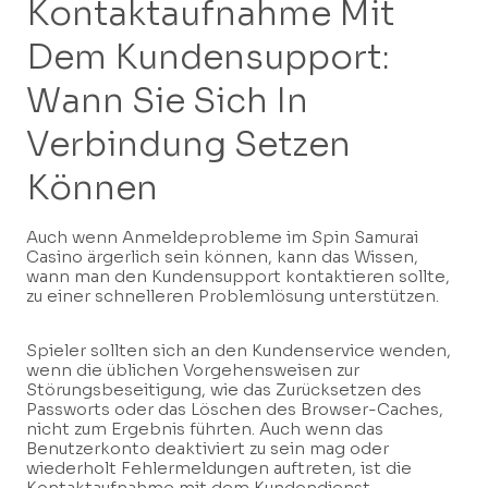
Kontaktaufnahme Mit
Dem Kundensupport:
Wann Sie Sich In
Verbindung Setzen
Können
Auch wenn Anmeldeprobleme im Spin Samurai
Casino ärgerlich sein können, kann das Wissen,
wann man den Kundensupport kontaktieren sollte,
zu einer schnelleren Problemlösung unterstützen.
Spieler sollten sich an den Kundenservice wenden,
wenn die üblichen Vorgehensweisen zur
Störungsbeseitigung, wie das Zurücksetzen des
Passworts oder das Löschen des Browser-Caches,
nicht zum Ergebnis führten. Auch wenn das
Benutzerkonto deaktiviert zu sein mag oder
wiederholt Fehlermeldungen auftreten, ist die
Kontaktaufnahme mit dem Kundendienst