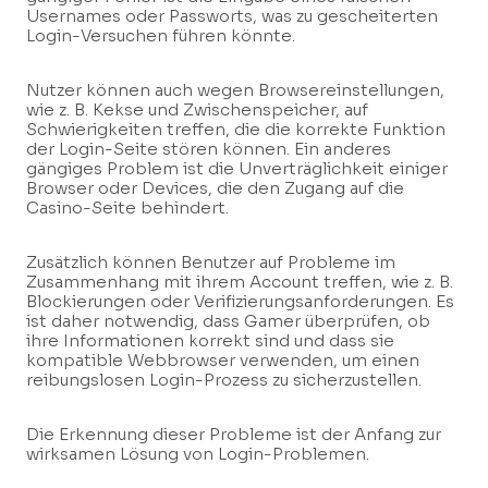
Usernames oder Passworts, was zu gescheiterten
Login-Versuchen führen könnte.
Nutzer können auch wegen Browsereinstellungen,
wie z. B. Kekse und Zwischenspeicher, auf
Schwierigkeiten treffen, die die korrekte Funktion
der Login-Seite stören können. Ein anderes
gängiges Problem ist die Unverträglichkeit einiger
Browser oder Devices, die den Zugang auf die
Casino-Seite behindert.
Zusätzlich können Benutzer auf Probleme im
Zusammenhang mit ihrem Account treffen, wie z. B.
Blockierungen oder Verifizierungsanforderungen. Es
ist daher notwendig, dass Gamer überprüfen, ob
ihre Informationen korrekt sind und dass sie
kompatible Webbrowser verwenden, um einen
reibungslosen Login-Prozess zu sicherzustellen.
Die Erkennung dieser Probleme ist der Anfang zur
wirksamen Lösung von Login-Problemen.