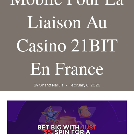
Liaison Au
Casino 21BIT
En France
By
Srishti Narula
February 6, 2026