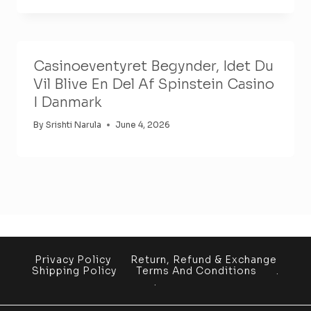
Casinoeventyret Begynder, Idet Du
Vil Blive En Del Af Spinstein Casino
I Danmark
By
Srishti Narula
June 4, 2026
Privacy Policy
Return, Refund & Exchange
Shipping Policy
Terms And Conditions
.
.