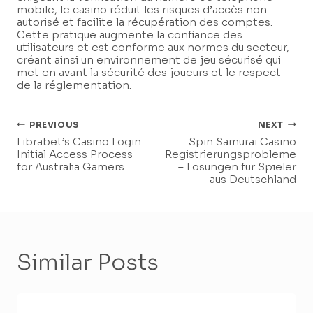
mobile, le casino réduit les risques d’accès non
autorisé et facilite la récupération des comptes.
Cette pratique augmente la confiance des
utilisateurs et est conforme aux normes du secteur,
créant ainsi un environnement de jeu sécurisé qui
met en avant la sécurité des joueurs et le respect
de la réglementation.
Post
PREVIOUS
NEXT
Librabet’s Casino Login
Spin Samurai Casino
Navigation
Initial Access Process
Registrierungsprobleme
for Australia Gamers
– Lösungen für Spieler
aus Deutschland
Similar Posts