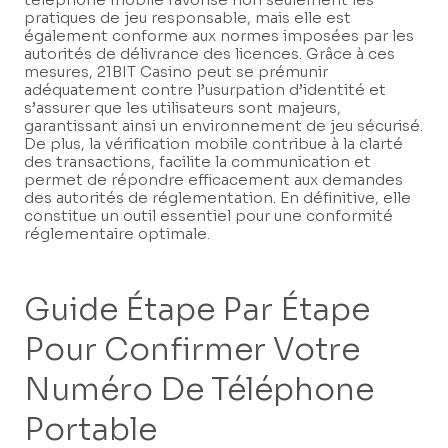
pratiques de jeu responsable, mais elle est
également conforme aux normes imposées par les
autorités de délivrance des licences. Grâce à ces
mesures, 21BIT Casino peut se prémunir
adéquatement contre l’usurpation d’identité et
s’assurer que les utilisateurs sont majeurs,
garantissant ainsi un environnement de jeu sécurisé.
De plus, la vérification mobile contribue à la clarté
des transactions, facilite la communication et
permet de répondre efficacement aux demandes
des autorités de réglementation. En définitive, elle
constitue un outil essentiel pour une conformité
réglementaire optimale.
Guide Étape Par Étape
Pour Confirmer Votre
Numéro De Téléphone
Portable