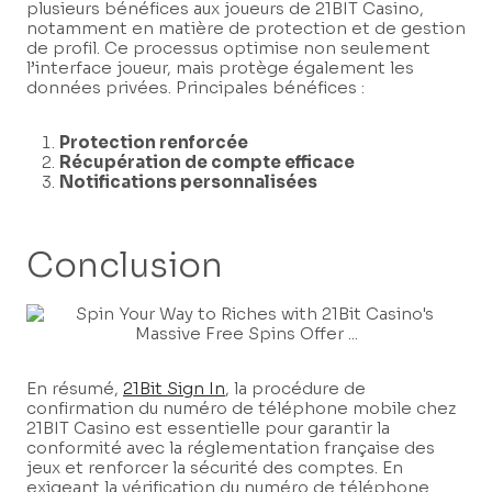
plusieurs bénéfices aux joueurs de 21BIT Casino,
notamment en matière de protection et de gestion
de profil. Ce processus optimise non seulement
l’interface joueur, mais protège également les
données privées. Principales bénéfices :
Protection renforcée
Récupération de compte efficace
Notifications personnalisées
Conclusion
En résumé,
21Bit Sign In
, la procédure de
confirmation du numéro de téléphone mobile chez
21BIT Casino est essentielle pour garantir la
conformité avec la réglementation française des
jeux et renforcer la sécurité des comptes. En
exigeant la vérification du numéro de téléphone