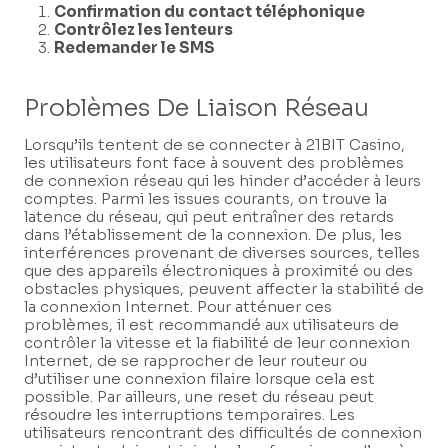
Confirmation du contact téléphonique
Contrôlez les lenteurs
Redemander le SMS
Problèmes De Liaison Réseau
Lorsqu’ils tentent de se connecter à 21BIT Casino,
les utilisateurs font face à souvent des problèmes
de connexion réseau qui les hinder d’accéder à leurs
comptes. Parmi les issues courants, on trouve la
latence du réseau, qui peut entraîner des retards
dans l’établissement de la connexion. De plus, les
interférences provenant de diverses sources, telles
que des appareils électroniques à proximité ou des
obstacles physiques, peuvent affecter la stabilité de
la connexion Internet. Pour atténuer ces
problèmes, il est recommandé aux utilisateurs de
contrôler la vitesse et la fiabilité de leur connexion
Internet, de se rapprocher de leur routeur ou
d’utiliser une connexion filaire lorsque cela est
possible. Par ailleurs, une reset du réseau peut
résoudre les interruptions temporaires. Les
utilisateurs rencontrant des difficultés de connexion