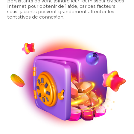
persistants doivent joindre leur fournisseur d’accès
Internet pour obtenir de l’aide, car ces facteurs
sous-jacents peuvent grandement affecter les
tentatives de connexion.