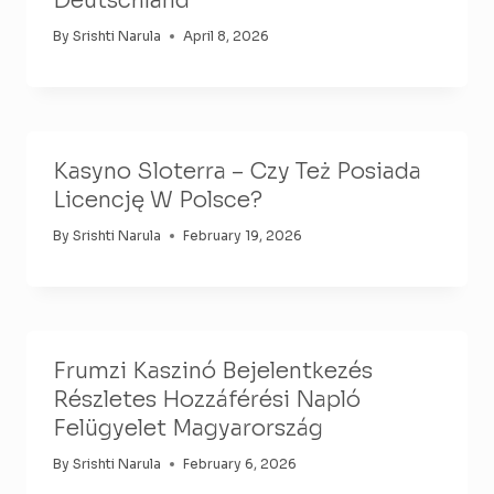
Deutschland
By
Srishti Narula
April 8, 2026
Kasyno Sloterra – Czy Też Posiada
Licencję W Polsce?
By
Srishti Narula
February 19, 2026
Frumzi Kaszinó Bejelentkezés
Részletes Hozzáférési Napló
Felügyelet Magyarország
By
Srishti Narula
February 6, 2026