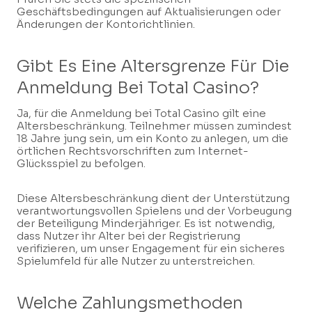
Geschäftsbedingungen auf Aktualisierungen oder
Änderungen der Kontorichtlinien.
Gibt Es Eine Altersgrenze Für Die
Anmeldung Bei Total Casino?
Ja, für die Anmeldung bei Total Casino gilt eine
Altersbeschränkung. Teilnehmer müssen zumindest
18 Jahre jung sein, um ein Konto zu anlegen, um die
örtlichen Rechtsvorschriften zum Internet-
Glücksspiel zu befolgen.
Diese Altersbeschränkung dient der Unterstützung
verantwortungsvollen Spielens und der Vorbeugung
der Beteiligung Minderjähriger. Es ist notwendig,
dass Nutzer ihr Alter bei der Registrierung
verifizieren, um unser Engagement für ein sicheres
Spielumfeld für alle Nutzer zu unterstreichen.
Welche Zahlungsmethoden