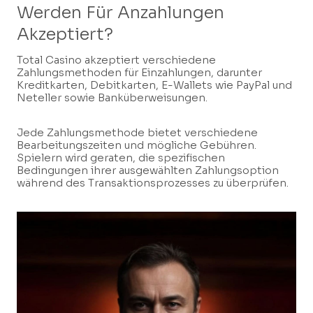
Werden Für Anzahlungen
Akzeptiert?
Total Casino akzeptiert verschiedene
Zahlungsmethoden für Einzahlungen, darunter
Kreditkarten, Debitkarten, E-Wallets wie PayPal und
Neteller sowie Banküberweisungen.
Jede Zahlungsmethode bietet verschiedene
Bearbeitungszeiten und mögliche Gebühren.
Spielern wird geraten, die spezifischen
Bedingungen ihrer ausgewählten Zahlungsoption
während des Transaktionsprozesses zu überprüfen.