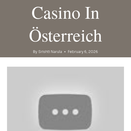
Casino In
Österreich
By
Srishti Narula
February 6, 2026