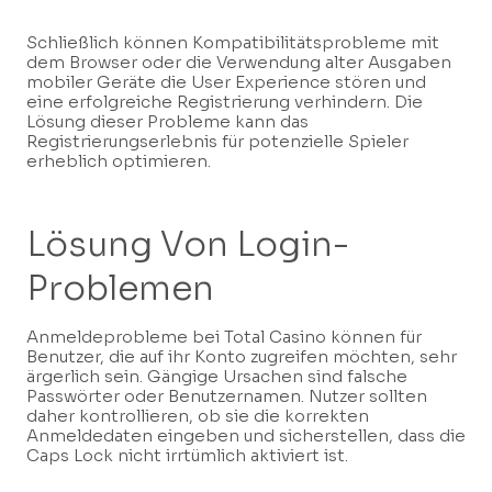
Schließlich können Kompatibilitätsprobleme mit
dem Browser oder die Verwendung alter Ausgaben
mobiler Geräte die User Experience stören und
eine erfolgreiche Registrierung verhindern. Die
Lösung dieser Probleme kann das
Registrierungserlebnis für potenzielle Spieler
erheblich optimieren.
Lösung Von Login-
Problemen
Anmeldeprobleme bei Total Casino können für
Benutzer, die auf ihr Konto zugreifen möchten, sehr
ärgerlich sein. Gängige Ursachen sind falsche
Passwörter oder Benutzernamen. Nutzer sollten
daher kontrollieren, ob sie die korrekten
Anmeldedaten eingeben und sicherstellen, dass die
Caps Lock nicht irrtümlich aktiviert ist.