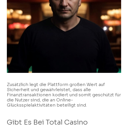
Zusätzlich legt die Plattform großen Wert auf
Sicherheit und gewährleistet, dass alle
Finanztransaktionen kodiert und somit geschützt für
die Nutzer sind, die an Online-
Glücksspielaktivitäten beteiligt sind.
Gibt Es Bei Total Casino