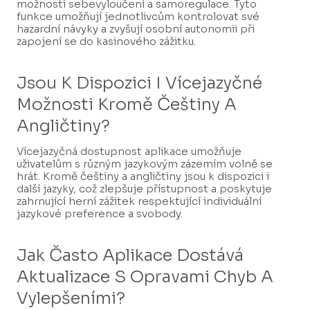
možnosti sebevyloučení a samoregulace. Tyto
funkce umožňují jednotlivcům kontrolovat své
hazardní návyky a zvyšují osobní autonomii při
zapojení se do kasinového zážitku.
Jsou K Dispozici I Vícejazyčné
Možnosti Kromě Češtiny A
Angličtiny?
Vícejazyčná dostupnost aplikace umožňuje
uživatelům s různým jazykovým zázemím volně se
hrát. Kromě češtiny a angličtiny jsou k dispozici i
další jazyky, což zlepšuje přístupnost a poskytuje
zahrnující herní zážitek respektující individuální
jazykové preference a svobody.
Jak Často Aplikace Dostává
Aktualizace S Opravami Chyb A
Vylepšeními?