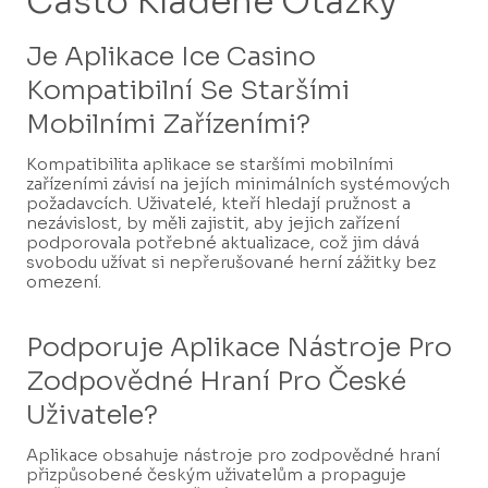
Často Kladené Otázky
Je Aplikace Ice Casino
Kompatibilní Se Staršími
Mobilními Zařízeními?
Kompatibilita aplikace se staršími mobilními
zařízeními závisí na jejích minimálních systémových
požadavcích. Uživatelé, kteří hledají pružnost a
nezávislost, by měli zajistit, aby jejich zařízení
podporovala potřebné aktualizace, což jim dává
svobodu užívat si nepřerušované herní zážitky bez
omezení.
Podporuje Aplikace Nástroje Pro
Zodpovědné Hraní Pro České
Uživatele?
Aplikace obsahuje nástroje pro zodpovědné hraní
přizpůsobené českým uživatelům a propaguje