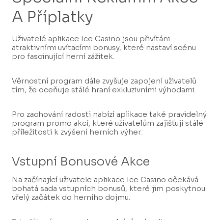
A Příplatky
Uživatelé aplikace Ice Casino jsou přivítáni
atraktivními uvítacími bonusy, které nastaví scénu
pro fascinující herní zážitek.
Věrnostní program dále zvyšuje zapojení uživatelů
tím, že oceňuje stálé hraní exkluzivními výhodami.
Pro zachování radosti nabízí aplikace také pravidelný
program promo akcí, které uživatelům zajišťují stálé
příležitosti k zvýšení herních výher.
Vstupní Bonusové Akce
Na začínající uživatele aplikace Ice Casino očekává
bohatá sada vstupních bonusů, které jim poskytnou
vřelý začátek do herního dojmu.