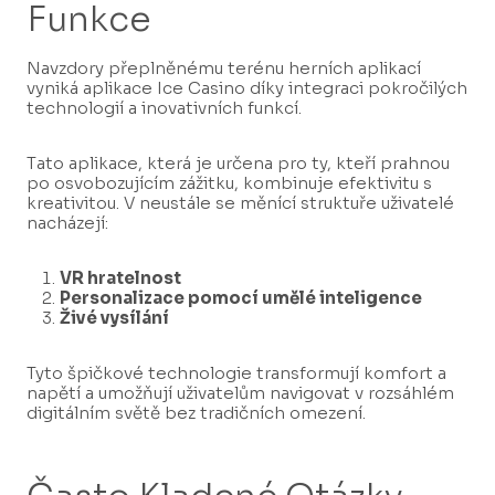
Funkce
Navzdory přeplněnému terénu herních aplikací
vyniká aplikace Ice Casino díky integraci pokročilých
technologií a inovativních funkcí.
Tato aplikace, která je určena pro ty, kteří prahnou
po osvobozujícím zážitku, kombinuje efektivitu s
kreativitou. V neustále se měnící struktuře uživatelé
nacházejí:
VR hratelnost
Personalizace pomocí umělé inteligence
Živé vysílání
Tyto špičkové technologie transformují komfort a
napětí a umožňují uživatelům navigovat v rozsáhlém
digitálním světě bez tradičních omezení.