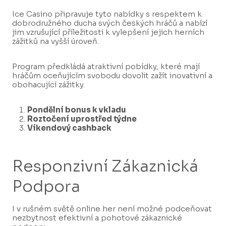
Ice Casino připravuje tyto nabídky s respektem k
dobrodružného ducha svých českých hráčů a nabízí
jim vzrušující příležitosti k vylepšení jejich herních
zážitků na vyšší úroveň.
Program předkládá atraktivní pobídky, které mají
hráčům oceňujícím svobodu dovolit zažít inovativní a
obohacující zážitky.
Pondělní bonus k vkladu
Roztočení uprostřed týdne
Víkendový cashback
Responzivní Zákaznická
Podpora
I v rušném světě online her není možné podceňovat
nezbytnost efektivní a pohotové zákaznické