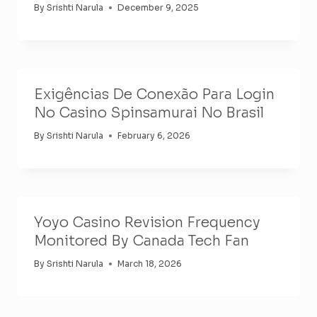
By
Srishti Narula
December 9, 2025
Exigências De Conexão Para Login
No Casino Spinsamurai No Brasil
By
Srishti Narula
February 6, 2026
Yoyo Casino Revision Frequency
Monitored By Canada Tech Fan
By
Srishti Narula
March 18, 2026