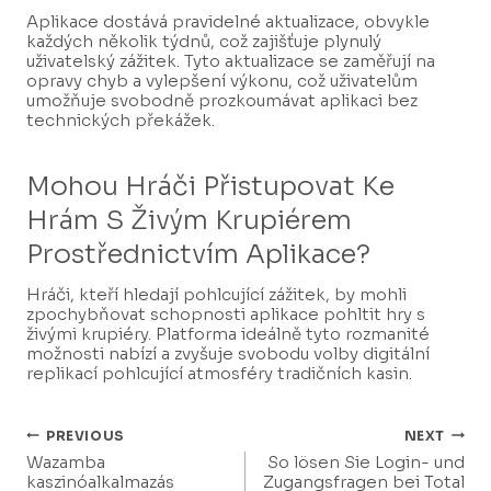
Aplikace dostává pravidelné aktualizace, obvykle
každých několik týdnů, což zajišťuje plynulý
uživatelský zážitek. Tyto aktualizace se zaměřují na
opravy chyb a vylepšení výkonu, což uživatelům
umožňuje svobodně prozkoumávat aplikaci bez
technických překážek.
Mohou Hráči Přistupovat Ke
Hrám S Živým Krupiérem
Prostřednictvím Aplikace?
Hráči, kteří hledají pohlcující zážitek, by mohli
zpochybňovat schopnosti aplikace pohltit hry s
živými krupiéry. Platforma ideálně tyto rozmanité
možnosti nabízí a zvyšuje svobodu volby digitální
replikací pohlcující atmosféry tradičních kasin.
Post
PREVIOUS
NEXT
Wazamba
So lösen Sie Login- und
Navigation
kaszinóalkalmazás
Zugangsfragen bei Total