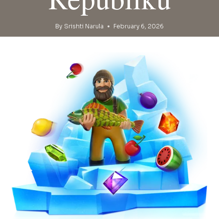
By
Srishti Narula
February 6, 2026